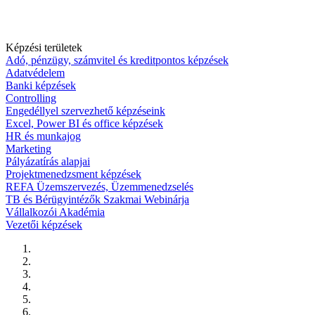
Képzési területek
Adó, pénzügy, számvitel és kreditpontos képzések
Adatvédelem
Banki képzések
Controlling
Engedéllyel szervezhető képzéseink
Excel, Power BI és office képzések
HR és munkajog
Marketing
Pályázatírás alapjai
Projektmenedzsment képzések
REFA Üzemszervezés, Üzemmenedzselés
TB és Bérügyintézők Szakmai Webinárja
Vállalkozói Akadémia
Vezetői képzések