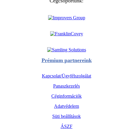
Cégcsoportunk:
Prémium partnereink
Kapcsolat/Ügyfélszolgálat
Panaszkezelés
Céginformációk
Adatvédelem
Süti beállítások
ÁSZF