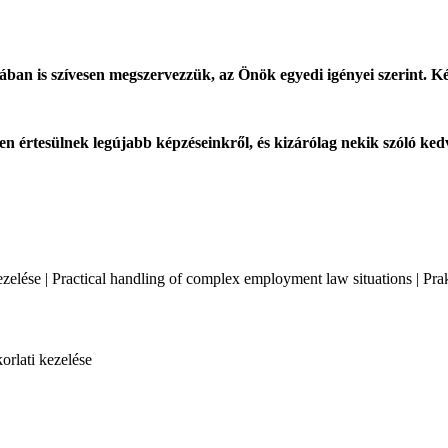
ban is szívesen megszervezzük, az Önök egyedi igényei szerint. Ké
en értesülnek legújabb képzéseinkről, és kizárólag nekik szóló ke
zelése | Practical handling of complex employment law situations | Pr
rlati kezelése