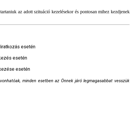
 tartaniuk az adott szituáció kezelésekor és pontosan mihez kezdjenek
eliratkozás esetén
tkezés esetén
tkezése esetén
onhatóak, minden esetben az Önnek járó legmagasabbat vesszük