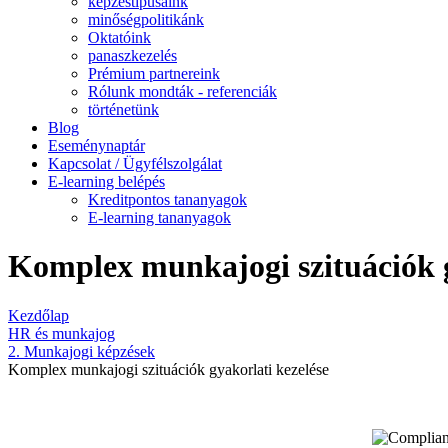
képzéstípusaink
minőségpolitikánk
Oktatóink
panaszkezelés
Prémium partnereink
Rólunk mondták - referenciák
történetünk
Blog
Eseménynaptár
Kapcsolat / Ügyfélszolgálat
E-learning belépés
Kreditpontos tananyagok
E-learning tananyagok
Komplex munkajogi szituációk g
Kezdőlap
HR és munkajog
2. Munkajogi képzések
Komplex munkajogi szituációk gyakorlati kezelése