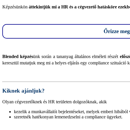
Képzésünkön
áttekintjük mi a HR és a cégvezető hatásköre ezekb
Őrizze meg 
Blended
képzés
ünk során a tananyag általános elméleti részét
elősz
keresztül mutatjuk meg mi a helyes eljárás egy compliance szituáció k
Kiknek ajánljuk?
Olyan cégvezetőknek és HR területen dolgozóknak, akik
kezelik a munkavállalói bejelentéseket, melyek emberi hibábó
szeretnék hatékonyan lemenedzselni a compliance ügyeket.