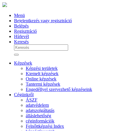
Menü
Bejelentkezés vagy regisztráció
Belépés
Regisztráció
Hírlevél
Keresés
Képzések
Képzési területek
Kiemelt képzések
Online képzések
Tantermi képzések
Engedéllyel szervezhető képzéseink
Cégünkről
ÁSZF
adatvédelem
adatszolgáltatás
álláslehetőség
céginformációk
Felnőttképzési Index