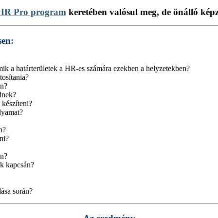
HR Pro program
keretében valósul meg, de önálló képzé
sen:
mik a határterületek a HR-es számára ezekben a helyzetekben?
tosítania?
en?
dnek?
 készíteni?
olyamat?
n?
ni?
en?
ek kapcsán?
lása során?