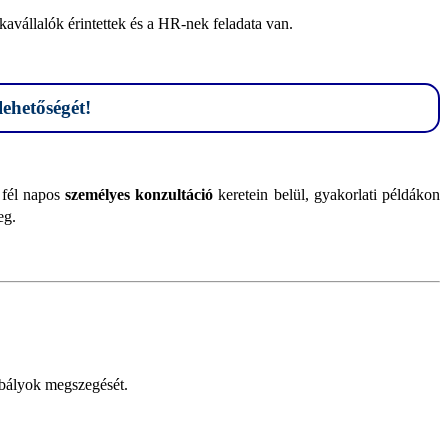
avállalók érintettek és a HR-nek feladata van.
lehetőségét!
 fél napos
személyes konzultáció
keretein belül, gyakorlati példákon
eg.
abályok megszegését.