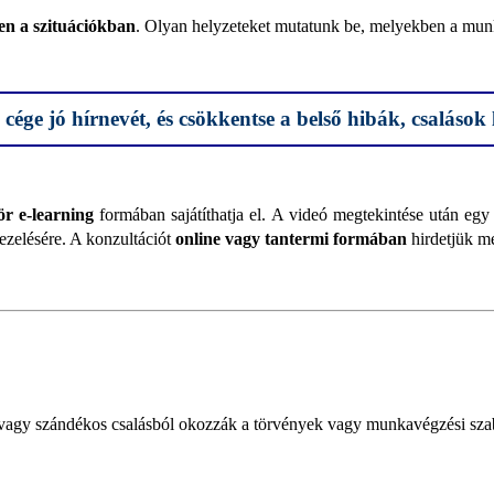
en a szituációkban
. Olyan helyzeteket mutatunk be, melyekben a munk
cége jó hírnevét, és csökkentse a belső hibák, csalások 
ör e-learning
formában sajátíthatja el. A videó megtekintése után egy
ezelésére. A konzultációt
online vagy tantermi formában
hirdetjük m
l vagy szándékos csalásból okozzák a törvények vagy munkavégzési sz