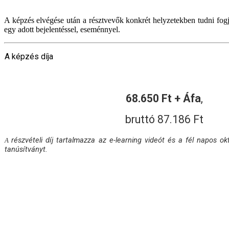
A képzés elvégése után a résztvevők konkrét helyzetekben tudni fogjá
egy adott bejelentéssel, eseménnyel.
A képzés díja
68.650 Ft + Áfa
,
bruttó 87.186
Ft
részvételi díj tartalmazza az e-learning videót és a fél napos o
A
tanúsítványt.