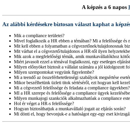
A képzés a 6 napos
Az alábbi kérdésekre biztosan választ kaphat a képzé
Mik a compliance területei?
Mivel foglalkozik a HR ebben a témában? Mi a felelőssége és 
Mit kell ebben a folyamatban a cégvezetőnek/tulajdonosnak biz
Mit várhat el a cégvezető/tulajdonos a HR-től ilyen helyzetekb
Mik azok a megfelelőségi témák, amik munkavállalókhoz kötő
Miért javasolt ezzel a témával foglalkozni, egy esetleges eljárást
Milyen előnyöket biztosít a vállalat számára a jól kidolgozott f
Milyen szempontokat vegyünk figyelembe?
Mi a teendő az összeférhetetlenségi szabályok megsértése eseté
Mikor beszélhetünk üzleti titok sértéséről, ezt hogyan kell kezel
Mi a cégvezető felelőssége és feladata a compliance ügyekben?
MI a HR szerepe és felelőssége a compliance ügyek kezeléséb
Milyen munkajogi szankciók alkalmazhatóak a compliance est
Hol ér véget a HR-s felelőssége?
Hogyan biztosíthatjuk a munkavállaló jogait az eljárás során?
Mi dönti el, hogy bevonjuk-e a hatóságot egy-egy eset kivizsgá