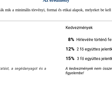
Az eredmény
k mik a minimális törvényi, formai és etikai alapok, melyeket be kell
Kedvezmények
8%
Hírlevélre történő f
12%
2 fő együttes jelen
15%
3 fő együttes jelen
ktatást, a segédanyagot és a
A kedvezmények nem összev
figyelembe!