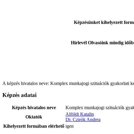
Képzésünket kihelyezett formá
Hírlevél Olvasóink mindig időb
A képzés hivatalos neve: Komplex munkajogi szituációk gyakorlati ke
Képzés adatai
Képzés hivatalos neve
Komplex munkajogi szituációk gyako
Alföldi Katalin
Oktatók
Dr. Czirók Andrea
Kihelyezett formában elérhető
igen