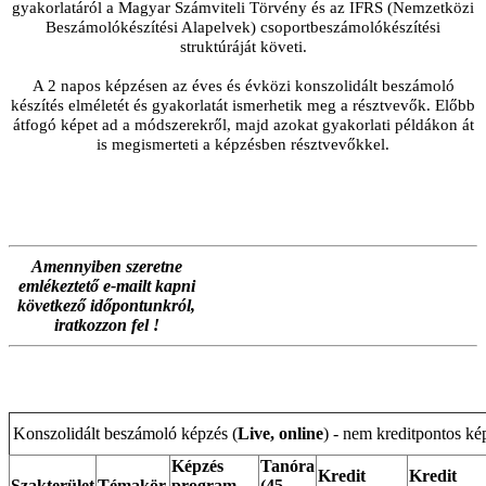
gyakorlatáról a Magyar Számviteli Törvény és az IFRS (Nemzetközi
Beszámolókészítési Alapelvek) csoportbeszámolókészítési
struktúráját követi.
A 2 napos képzésen az éves és évközi konszolidált beszámoló
készítés elméletét és gyakorlatát ismerhetik meg a résztvevők. Előbb
átfogó képet ad a módszerekről, majd azokat gyakorlati példákon át
is megismerteti a képzésben résztvevőkkel.
Amennyiben szeretne
emlékeztető e-mailt kapni
következő időpontunkról,
iratkozzon fel !
Konszolidált beszámoló képzés (
Live, online
) - nem kreditpontos ké
Képzés
Tanóra
Kredit
Kredit
Szakterület
Témakör
program
(45