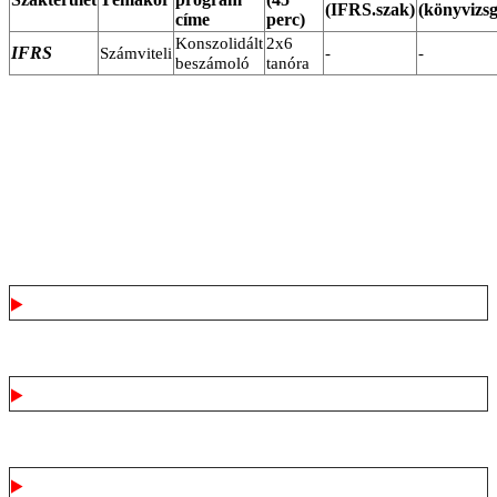
(IFRS.szak)
(könyvizsg
címe
perc)
Konszolidált
2x6
IFRS
Számviteli
-
-
beszámoló
tanóra
Kinek ajánljuk
Miről szól a képzés?
Mit várhatunk a kurzus