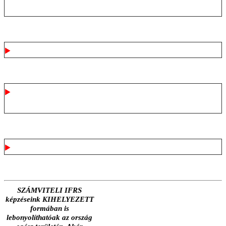
elvégzésével?
Oktató
Kihelyezett VÁLLALATI képzési
formában
Számlázásról
SZÁMVITELI IFRS
képzéseink KIHELYEZETT
formában is
lebonyolíthatóak az ország