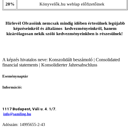
20%
Könyvelők.hu weblap előfizetőinek
Hírlevél Olvasóink nemcsak mindig időben értesülnek legújabb
képzéseinkről és általános kedvezményeinkről, hanem
kizárólagosan nekik szóló kedvezményeinkben is részesülnek!
A képzés hivatalos neve: Konszolidált beszámoló | Consolidated
financial statements | Konsolidierter Jahresabschluss
Eseménynaptár
Információ:
1117 Budapest, Váli u. 4. 1/7.
info@samling.hu
Adószám: 14995655-2-43