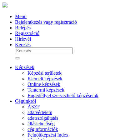
Menü
Bejelentkezés vagy regisztráció
Belépés
Regisztráció
Hírlevél
Keresés
Képzések
Képzési területek
Kiemelt képzések
Online képzések
Tantermi képzések
Engedéllyel szervezhető képzéseink
Cégünkről
ÁSZF
adatvédelem
adatszolgáltatás
álláslehetőség
céginformációk
Felnőttképzési Index