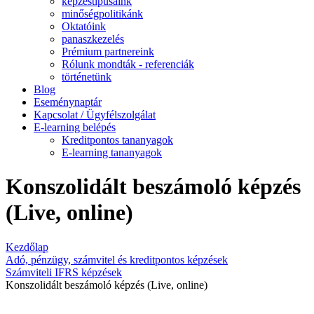
képzéstípusaink
minőségpolitikánk
Oktatóink
panaszkezelés
Prémium partnereink
Rólunk mondták - referenciák
történetünk
Blog
Eseménynaptár
Kapcsolat / Ügyfélszolgálat
E-learning belépés
Kreditpontos tananyagok
E-learning tananyagok
Konszolidált beszámoló képzés
(Live, online)
Kezdőlap
Adó, pénzügy, számvitel és kreditpontos képzések
Számviteli IFRS képzések
Konszolidált beszámoló képzés (Live, online)