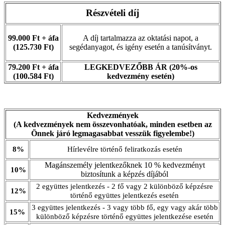
Részvételi díj
99.000 Ft + áfa
A díj tartalmazza az oktatási napot, a
(125.730 Ft)
segédanyagot, és igény esetén a tanúsítványt.
79.200 Ft + áfa
LEGKEDVEZŐBB ÁR (20%-os
(100.584 Ft)
kedvezmény esetén)
Kedvezmények
(A kedvezmények nem összevonhatóak, minden esetben az
Önnek járó legmagasabbat vesszük figyelembe!)
8%
Hírlevélre történő feliratkozás esetén
Magánszemély jelentkezőknek 10 % kedvezményt
10%
biztosítunk a képzés díjából
2 együttes jelentkezés - 2 fő vagy 2 különböző képzésre
12%
történő együttes jelentkezés esetén
3 együttes jelentkezés - 3 vagy több fő, egy vagy akár több
15%
különböző képzésre történő együttes jelentkezése esetén