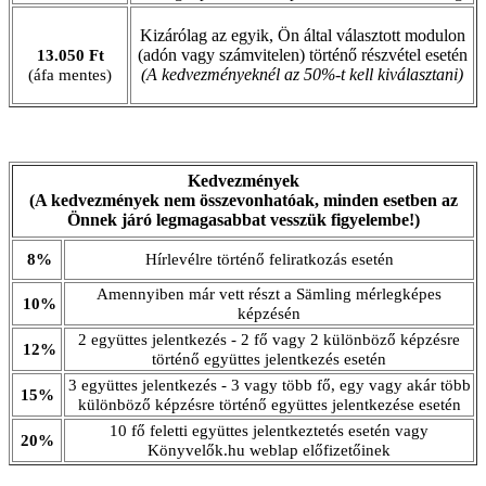
Kizárólag az egyik, Ön által választott modulon
(adón vagy számvitelen) történő részvétel esetén
13.050 Ft
(A kedvezményeknél az 50%-t kell kiválasztani)
(áfa mentes)
Kedvezmények
(A kedvezmények nem összevonhatóak, minden esetben az
Önnek járó legmagasabbat vesszük figyelembe!)
8%
Hírlevélre történő feliratkozás esetén
Amennyiben már vett részt a Sämling mérlegképes
10%
képzésén
2 együttes jelentkezés - 2 fő vagy 2 különböző képzésre
12%
történő együttes jelentkezés esetén
3 együttes jelentkezés - 3 vagy több fő, egy vagy akár több
15%
különböző képzésre történő együttes jelentkezése esetén
10 fő feletti együttes jelentkeztetés esetén vagy
20%
Könyvelők.hu weblap előfizetőinek