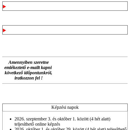
Igazolás
PM regisztráció
Amennyiben szeretne
emlékeztető e-mailt kapni
következő időpontunkról,
iratkozzon fel !
Képzési napok
2026. szeptember 3. és október 1. között (4 hét alatt)
teljesíthető online képzés
2026. október 1. és október 29. között (4 hét alatt) teljesíthető