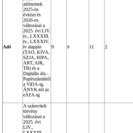
adónemek
2025-ös
évközi és
2026-os
változásai a
2025. évi LIV.
tv., LXXXIII.
tv., LXXXIV.
Adó
tv alapján
9
11
2
9
(TAO, KIVA,
SZJA, HIPA,
ART, AIR,
TB) és a
Digitális áfa -
Papírszámlától
a ViDA-ig,
ÁNYK-tól az
eÁFA-ig
A számviteli
törvény
változásai a
2025. évi
LIV.,
LXXXIII.,