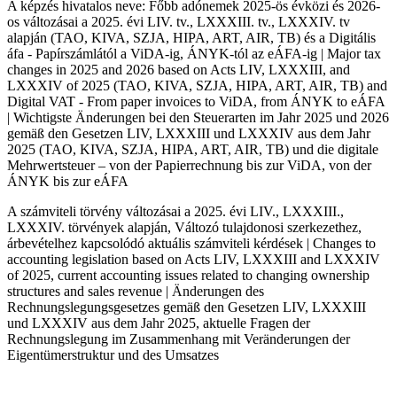
A képzés hivatalos neve: Főbb adónemek 2025-ös évközi és 2026-
os változásai a 2025. évi LIV. tv., LXXXIII. tv., LXXXIV. tv
alapján (TAO, KIVA, SZJA, HIPA, ART, AIR, TB) és a Digitális
áfa - Papírszámlától a ViDA-ig, ÁNYK-tól az eÁFA-ig | Major tax
changes in 2025 and 2026 based on Acts LIV, LXXXIII, and
LXXXIV of 2025 (TAO, KIVA, SZJA, HIPA, ART, AIR, TB) and
Digital VAT - From paper invoices to ViDA, from ÁNYK to eÁFA
| Wichtigste Änderungen bei den Steuerarten im Jahr 2025 und 2026
gemäß den Gesetzen LIV, LXXXIII und LXXXIV aus dem Jahr
2025 (TAO, KIVA, SZJA, HIPA, ART, AIR, TB) und die digitale
Mehrwertsteuer – von der Papierrechnung bis zur ViDA, von der
ÁNYK bis zur eÁFA
A számviteli törvény változásai a 2025. évi LIV., LXXXIII.,
LXXXIV. törvények alapján, Változó tulajdonosi szerkezethez,
árbevételhez kapcsolódó aktuális számviteli kérdések | Changes to
accounting legislation based on Acts LIV, LXXXIII and LXXXIV
of 2025, current accounting issues related to changing ownership
structures and sales revenue | Änderungen des
Rechnungslegungsgesetzes gemäß den Gesetzen LIV, LXXXIII
und LXXXIV aus dem Jahr 2025, aktuelle Fragen der
Rechnungslegung im Zusammenhang mit Veränderungen der
Eigentümerstruktur und des Umsatzes