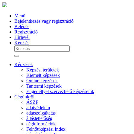
Menü
Bejelentkezés vagy regisztráció
Belépés
Regisztráció
Hírlevél
Keresés
Képzések
Képzési területek
Kiemelt képzések
Online képzések
Tantermi képzések
Engedéllyel szervezhető képzéseink
Cégünkről
ÁSZF
adatvédelem
adatszolgáltatás
álláslehetőség
céginformációk
Felnőttképzési Index