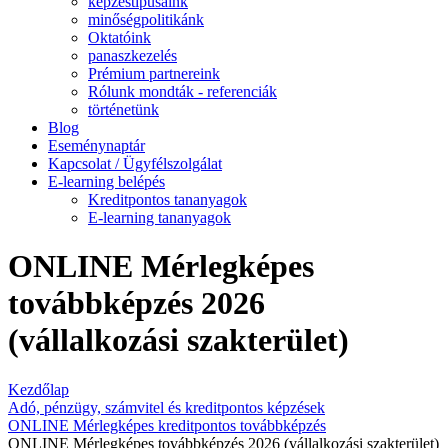
képzéstípusaink
minőségpolitikánk
Oktatóink
panaszkezelés
Prémium partnereink
Rólunk mondták - referenciák
történetünk
Blog
Eseménynaptár
Kapcsolat / Ügyfélszolgálat
E-learning belépés
Kreditpontos tananyagok
E-learning tananyagok
ONLINE Mérlegképes
továbbképzés 2026
(vállalkozási szakterület)
Kezdőlap
Adó, pénzügy, számvitel és kreditpontos képzések
ONLINE Mérlegképes kreditpontos továbbképzés
ONLINE Mérlegképes továbbképzés 2026 (vállalkozási szakterület)