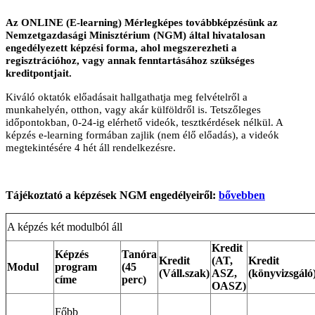
Az ONLINE (E-learning) Mérlegképes továbbképzésünk az
Nemzetgazdasági Minisztérium (NGM) által hivatalosan
engedélyezett képzési forma, ahol megszerezheti a
regisztrációhoz, vagy annak fenntartásához szükséges
kreditpontjait.
Kiváló oktatók előadásait hallgathatja meg felvételről a
munkahelyén, otthon, vagy akár külföldről is. Tetszőleges
időpontokban, 0-24-ig elérhető videók, tesztkérdések nélkül. A
képzés e-learning formában zajlik (nem élő előadás), a videók
megtekintésére 4 hét áll rendelkezésre.
Tájékoztató a képzések NGM engedélyeiről:
bővebben
A képzés két modulból áll
Kredit
Képzés
Tanóra
Kredit
(AT,
Kredit
Modul
program
(45
(Váll.szak)
ASZ,
(könyvizsgáló
címe
perc)
OASZ)
Főbb