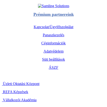
Prémium partnereink
Kapcsolat/Ügyfélszolgálat
Panaszkezelés
Céginformációk
Adatvédelem
Süti beállítások
ÁSZF
Üzleti Oktatási Központ
REFA Képzések
Vállalkozói Akadémia