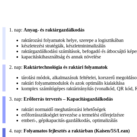
1. nap:
Anyag- és raktárgazdálkodás
raktározási folyamatok helye, szerepe a logisztikában
készletezési stratégiák, készletminimalizálás
raktárgazdálkodási számítások, befogadó és átbocsájtó képe
kapacitáskihasználtság és annak növelése
2. nap:
Raktártechnológia és raktári folyamatok
tárolási módok, alkalmazásuk feltételei, korszerű megoldás
raktári folyamatmodulok és azok optimális kialakítása
komplex számítógépes raktárirányítás (vonalkód, QR kód,
3. nap:
Erőforrás tervezés – Kapacitásgazdálkodás
raktári normaidő meghatározási lehetőségek
erőforrásszükséglet tervezése a termelési előrejelzésre
emberi-, gépikapacitás-gazdálkodás, optimalizálás
4. nap:
Folyamatos fejlesztés a raktárban (Kaisen/5S/Lean)