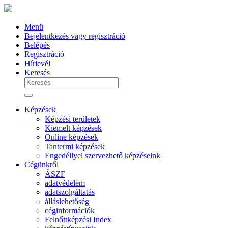
Menü
Bejelentkezés vagy regisztráció
Belépés
Regisztráció
Hírlevél
Keresés
Képzések
Képzési területek
Kiemelt képzések
Online képzések
Tantermi képzések
Engedéllyel szervezhető képzéseink
Cégünkről
ÁSZF
adatvédelem
adatszolgáltatás
álláslehetőség
céginformációk
Felnőttképzési Index