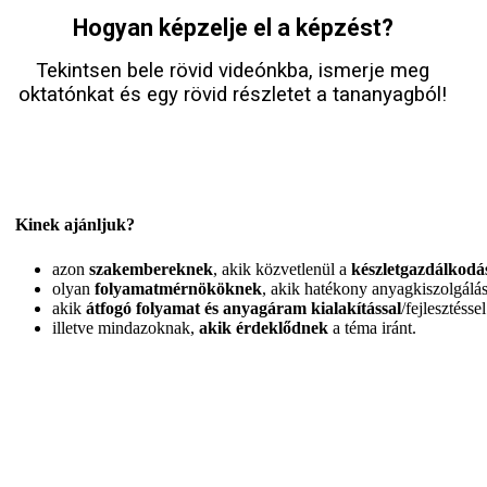
Hogyan képzelje el a képzést?
Tekintsen bele rövid videónkba,
ismerje meg
oktatónkat és egy rövid részletet a tananyagból!
Kinek ajánljuk?
azon
szakembereknek
, akik közvetlenül a
készletgazdálkodá
olyan
folyamatmérnököknek
, akik hatékony anyagkiszolgálás
akik
átfogó folyamat és anyagáram kialakítással
/fejlesztésse
illetve mindazoknak,
akik érdeklődnek
a téma iránt.