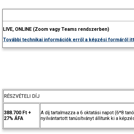
HELYSZÍN
LIVE, ONLINE (Zoom vagy Teams rendszerben)
További technikai információk erről a képzési formáról it
RÉSZVÉTELI DÍJ
388.700 Ft +
A díj tartalmazza a 6 oktatási napot (6*8 ta
27% ÁFA
nyilvántartott
tanúsítványt állítunk ki a képz