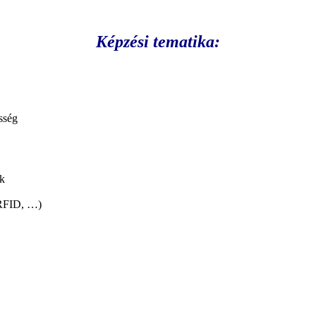
Képzési tematika:
sség
ok
 RFID, …)