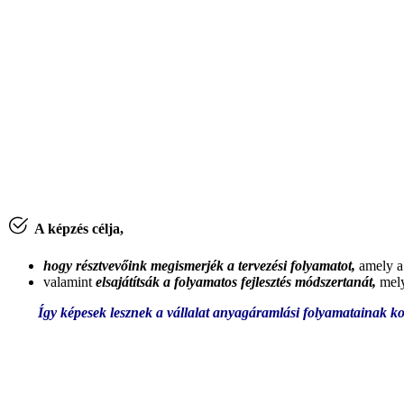
A képzés célja,
hogy résztvevőink megismerjék a tervezési folyamatot,
amely a 
valamint
elsajátítsák a folyamatos fejlesztés módszertanát,
mely
Így képesek lesznek a vállalat anyagáramlási folyamatainak koo