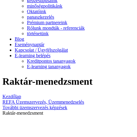
képzéstípusaink
minőségpolitikánk
Oktatóink
panaszkezelés
Prémium partnereink
Rólunk mondták - referenciák
történetünk
Blog
Eseménynaptár
Kapcsolat / Ügyfélszolgálat
E-learning belépés
Kreditpontos tananyagok
E-learning tananyagok
Raktár-menedzsment
Kezdőlap
REFA Üzemszervezés, Üzemmenedzselés
További üzemszervezés képzések
Raktár-menedzsment