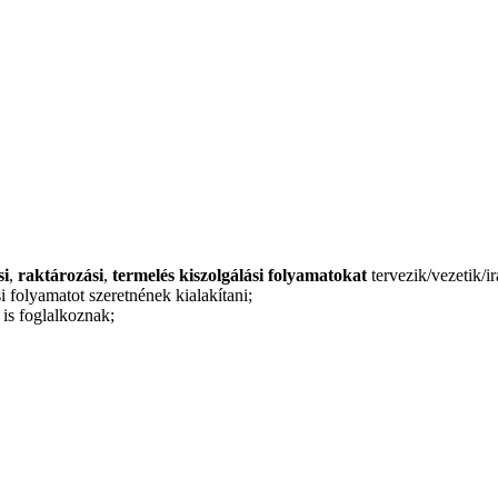
si
,
raktározási
,
termelés kiszolgálási folyamatokat
tervezik/vezetik/ir
i folyamatot szeretnének kialakítani;
l is foglalkoznak;