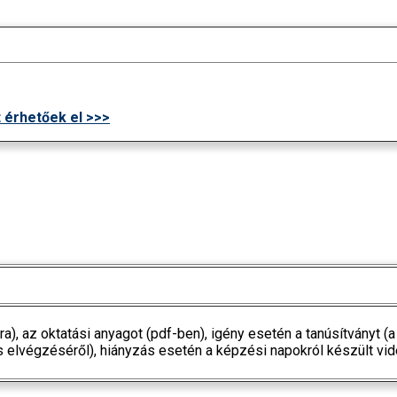
t érhetőek el >>>
nóra), az oktatási anyagot (pdf-ben), igény esetén a tanúsítvány
és elvégzéséről), hiányzás esetén a képzési napokról készült vide