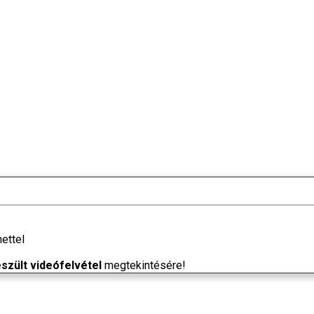
ettel
szült videófelvétel
megtekintésére!