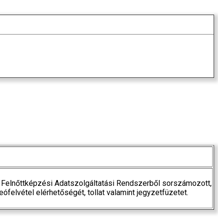
t (a Felnőttképzési Adatszolgáltatási Rendszerből sorszámozott,
ófelvétel elérhetőségét, tollat valamint jegyzetfüzetet.