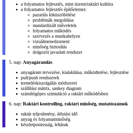
a folyamatos fejlesztés, mint üzemi/raktári kultúra
a folyamatos fejlesztés építőelemei:
pazarlás kiküszöbölése
problémák megoldása
standardizált műveletek
folyamatos működés
szervezés a munkahelyen
vizuálmenedzsment
minőség biztosítás
dolgozói javaslati rendszer
5. nap:
Anyagáramlás
anyagáram tervezése, kialakítása, működtetése, fejlesztése
pull/push rendszerek
termeléskiszolgálás módszerei
szállítási mátrix, sankey diagram
számítógépes szimuláció a raktári működésben
6. nap:
Raktári kontrolling, raktári minőség, mutatószámok
raktár teljesítmény, átfutási idő
anyag és folyamatminőség
készletpontosság, leltárak