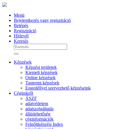
Menü
Bejelentkezés vagy regisztráció
Belépés
Regisztráció
Hírlevél
Keresés
Képzések
Képzési területek
Kiemelt képzések
Online képzések
Tantermi képzések
Engedéllyel szervezhető képzéseink
Cégünkről
ÁSZF
adatvédelem
adatszolgáltatás
álláslehetőség
céginformációk
Felnőttképzési Index