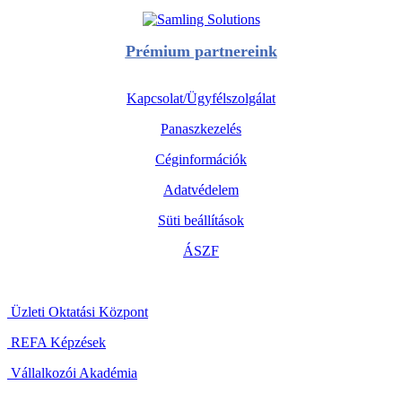
Prémium partnereink
Kapcsolat/Ügyfélszolgálat
Panaszkezelés
Céginformációk
Adatvédelem
Süti beállítások
ÁSZF
Üzleti Oktatási Központ
REFA Képzések
Vállalkozói Akadémia