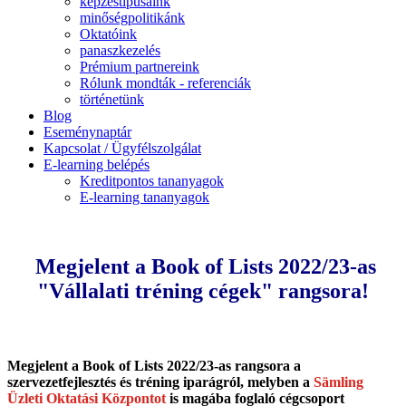
képzéstípusaink
minőségpolitikánk
Oktatóink
panaszkezelés
Prémium partnereink
Rólunk mondták - referenciák
történetünk
Blog
Eseménynaptár
Kapcsolat / Ügyfélszolgálat
E-learning belépés
Kreditpontos tananyagok
E-learning tananyagok
Megjelent a Book of Lists 2022/23-as
"Vállalati tréning cégek" rangsora!
Megjelent a Book of Lists 2022/23-as rangsora a
szervezetfejlesztés és tréning iparágról, melyben a
Sämling
Üzleti Oktatási Központot
is magába foglaló cégcsoport