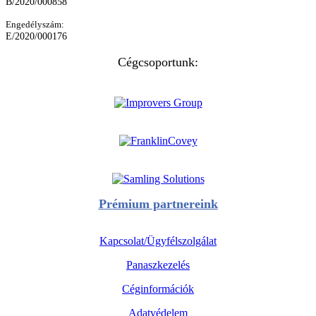
B/2020/000858
Engedélyszám:
E/2020/000176
Cégcsoportunk:
Prémium partnereink
Kapcsolat/Ügyfélszolgálat
Panaszkezelés
Céginformációk
Adatvédelem