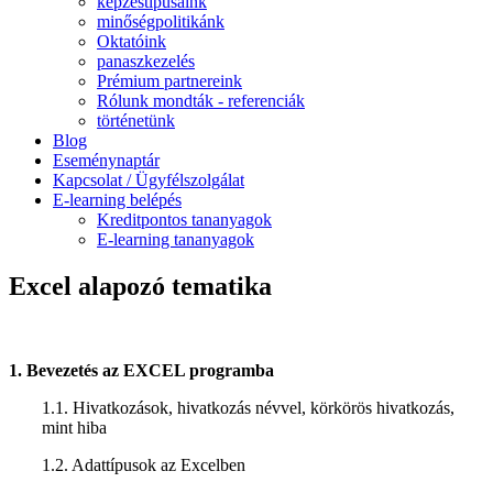
képzéstípusaink
minőségpolitikánk
Oktatóink
panaszkezelés
Prémium partnereink
Rólunk mondták - referenciák
történetünk
Blog
Eseménynaptár
Kapcsolat / Ügyfélszolgálat
E-learning belépés
Kreditpontos tananyagok
E-learning tananyagok
Excel alapozó tematika
1. Bevezetés az EXCEL programba
1.1. Hivatkozások, hivatkozás névvel, körkörös hivatkozás,
mint hiba
1.2. Adattípusok az Excelben