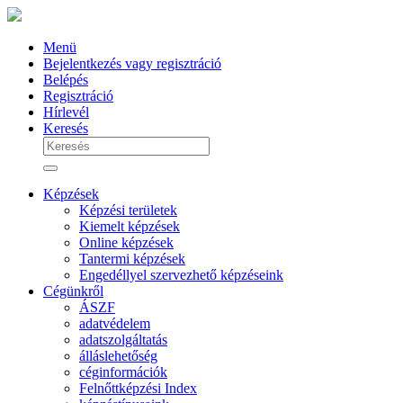
Menü
Bejelentkezés vagy regisztráció
Belépés
Regisztráció
Hírlevél
Keresés
Képzések
Képzési területek
Kiemelt képzések
Online képzések
Tantermi képzések
Engedéllyel szervezhető képzéseink
Cégünkről
ÁSZF
adatvédelem
adatszolgáltatás
álláslehetőség
céginformációk
Felnőttképzési Index