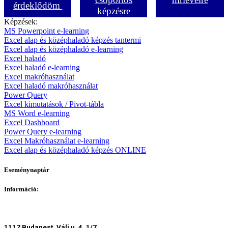
érdeklődöm
képzésre
Képzések:
MS Powerpoint e-learning
Excel alap és középhaladó képzés tantermi
Excel alap és középhaladó e-learning
Excel haladó
Excel haladó e-learning
Excel makróhasználat
Excel haladó makróhasználat
Power Query
Excel kimutatások / Pivot-tábla
MS Word e-learning
Excel Dashboard
Power Query e-learning
Excel Makróhasználat e-learning
Excel alap és középhaladó képzés ONLINE
Eseménynaptár
Információ:
1117 Budapest, Váli u. 4. 1/7.