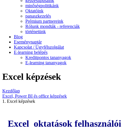
képzéstípusaink
minőségpolitikánk
Oktatóink
panaszkezelés
Prémium partnereink
Rólunk mondták - referenciák
történetünk
Blog
Eseménynaptár
Kapcsolat / Ügyfélszolgálat
E-learning belépés
Kreditpontos tananyagok
E-learning tananyagok
Excel képzések
Kezdőlap
Excel, Power BI és office képzések
1. Excel képzések
Excel
oktatások felhasználói