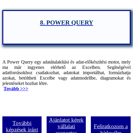
8. POWER QUERY
A Power Query egy adatátalakítási és adat-előkészítési motor, mely
ma már ingyenes elérhető az Excelben.
Segítségével
adatforrásokhoz csatlakozhat, adatokat importálhat, formázhatja
azokat, betöltheti Excelbe vagy adatmodellbe, diagramokat és
jelentéseket hozhat létre.
Tovább >>>
Ajánlatot kérek
További
vállalati
Feliratkozom a
képzések iránt
csoportos
hírlevélre