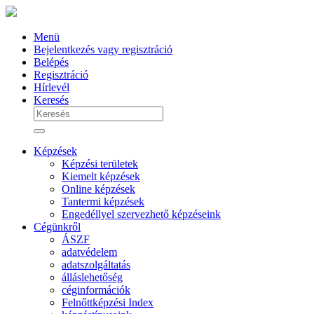
Menü
Bejelentkezés vagy regisztráció
Belépés
Regisztráció
Hírlevél
Keresés
Képzések
Képzési területek
Kiemelt képzések
Online képzések
Tantermi képzések
Engedéllyel szervezhető képzéseink
Cégünkről
ÁSZF
adatvédelem
adatszolgáltatás
álláslehetőség
céginformációk
Felnőttképzési Index