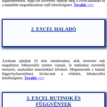
alapismereteket, majd ezt követően ismerje meg a Pivot-táblában és
a haladóbb megoldásokban rejlő lehetőségeket.
Tovább >>>
2. EXCEL HALADÓ
Azoknak ajánljuk 16 órás oktatásunkat, akik ismeretei már
magabiztos felhasználói szinten vannak, és tudásukat szeretnék
elemzési, analizálási ismeretekkel bővíteni. Megismernék a haladó
függvényhasználatot, kíváncsiak a védelmi, hibakezelési
lehetőségekre.
Tovább >>>
3. EXCEL RUTINOK ÉS
FÜGGVÉNYEK