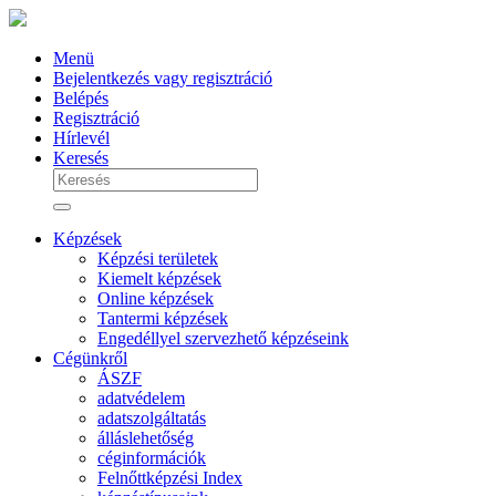
Menü
Bejelentkezés vagy regisztráció
Belépés
Regisztráció
Hírlevél
Keresés
Képzések
Képzési területek
Kiemelt képzések
Online képzések
Tantermi képzések
Engedéllyel szervezhető képzéseink
Cégünkről
ÁSZF
adatvédelem
adatszolgáltatás
álláslehetőség
céginformációk
Felnőttképzési Index