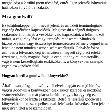
meghaladja a 2 trillió (nem tévedés!) eurót. Igen jelentős hányaduk
határokon átnyúló tranzakció.
Mi a goodwill?
Ez tulajdonképpen jó hírnevet jelent, és az üzleti terminológiában
egy cég értékéhez kapcsolódik. Megtestesíti a cégnél dolgozó
szakemberállományt, a vevőkkel való kapcsolatot, a felhalmozott
tudást, a cég irányítási vagy termelési rendszerét. Mindezek
bizonyos része vagy összessége természetesen bármely cégnél jelen
lehet, de nem minden esetben számszerűsítjük. Felvásárláskor
azonban a felvásárló cég jellemzően a megvett cég piaci értékét
fizeti meg, mely magába foglalja ezen, többnyire immateriális,
vagyis nem kézzelfogható eszközöket is, a könyvekben szereplő
egyéb eszközökön felül.
Hogyan kerül a goodwill a könyvekbe?
Általánosan elfogadott számviteli elvek alapján ezen jó hírnév,
vagyis goodwill a könyvekben csak akkor szerepel eszközként
számszerűsítve, ha már piacra került – vagyis ha egy cég ezt
felvásárláskor beárazta és kifizette. Belső fejlesztésű goodwill a
könyvekben nem szerepelhet, csak felvásárlás következtében jelenik
meg ilyen tétel a beszámolóban.