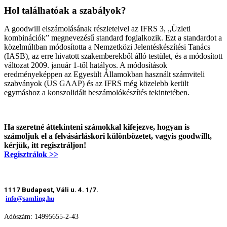
Hol találhatóak a szabályok?
A goodwill elszámolásának részleteivel az IFRS 3, „Üzleti
kombinációk” megnevezésű standard foglalkozik. Ezt a standardot a
közelmúltban módosította a Nemzetközi Jelentéskészítési Tanács
(IASB), az erre hivatott szakemberekből álló testület, és a módosított
változat 2009. január 1-től hatályos. A módosítások
eredményeképpen az Egyesült Államokban használt számviteli
szabványok (US GAAP) és az IFRS még közelebb került
egymáshoz a konszolidált beszámolókészítés tekintetében.
Ha szeretné áttekinteni számokkal kifejezve, hogyan is
számoljuk el a felvásárláskori különbözetet, vagyis goodwillt,
kérjük, itt regisztráljon!
Regisztrálok >>
1117 Budapest, Váli u. 4. 1/7.
info@samling.hu
Adószám: 14995655-2-43