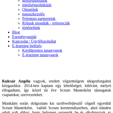
képzéstípusaink
minőségpolitikánk
Oktatóink
panaszkezelés
Prémium partnereink
Rólunk mondták - referenciák
történetünk
Blog
Eseménynaptár
Kapcsolat / Ügyfélszolgálat
E-learning belépés
Kreditpontos tananyagok
E-learning tananyagok
Kulcsár Angéla
vagyok, eredeti végzettségem idegenforgalmi
közgazdász. 2014-ben kaptam egy lehetőséget, kihívást, melyet
elfogadtam, így közel tíz éve Scrum Masterként támogatok
csapatokat, szervezeteket.
Munkáim során dolgoztam kis szoftverfejlesztő cégnél egyedüli
Scrum Masterként, valódi Scrum keretrendszerben, ahol minden
adott volt ahhoz, hogy helyesen vezessük be és alkalmazzuk az