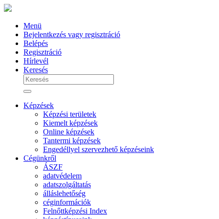
Menü
Bejelentkezés vagy regisztráció
Belépés
Regisztráció
Hírlevél
Keresés
Képzések
Képzési területek
Kiemelt képzések
Online képzések
Tantermi képzések
Engedéllyel szervezhető képzéseink
Cégünkről
ÁSZF
adatvédelem
adatszolgáltatás
álláslehetőség
céginformációk
Felnőttképzési Index