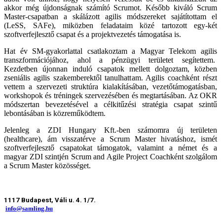
akkor még újdonságnak számító Scrumot. Később kiváló Scrum
Master-csapatban a skálázott agilis módszereket sajátítottam el
(LeSS, SAFe), miközben feladataim közé tartozott egy-két
szoftverfejlesztő csapat és a projektvezetés támogatása is.
Hat év SM-gyakorlattal csatlakoztam a Magyar Telekom agilis
transzformációjához, ahol a pénzügyi területet segítettem.
Kezdetben újonnan induló csapatok mellett dolgoztam, közben
zseniális agilis szakemberektől tanulhattam. Agilis coachként részt
vettem a szervezeti struktúra kialakításában, vezetőtámogatásban,
workshopok és tréningek szervezésében és megtartásában. Az OKR
módszertan bevezetésével a célkitűzési stratégia csapat szintű
lebontásában is közreműködtem.
Jelenleg a ZDI Hungary Kft.-ben számomra új területen
(healthcare), ám visszatérve a Scrum Master hivatáshoz, ismét
szoftverfejlesztő csapatokat támogatok, valamint a német és a
magyar ZDI szintjén Scrum and Agile Project Coachként szolgálom
a Scrum Master közösséget.
1117 Budapest, Váli u. 4. 1/7.
info@samling.hu