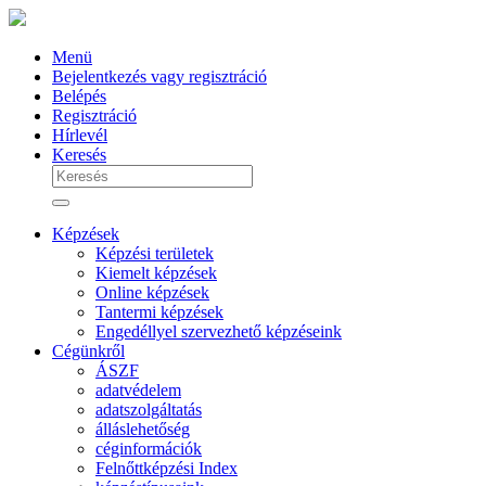
Menü
Bejelentkezés vagy regisztráció
Belépés
Regisztráció
Hírlevél
Keresés
Képzések
Képzési területek
Kiemelt képzések
Online képzések
Tantermi képzések
Engedéllyel szervezhető képzéseink
Cégünkről
ÁSZF
adatvédelem
adatszolgáltatás
álláslehetőség
céginformációk
Felnőttképzési Index