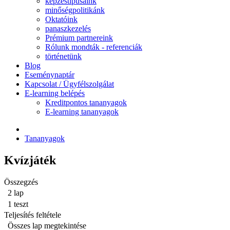
képzéstípusaink
minőségpolitikánk
Oktatóink
panaszkezelés
Prémium partnereink
Rólunk mondták - referenciák
történetünk
Blog
Eseménynaptár
Kapcsolat / Ügyfélszolgálat
E-learning belépés
Kreditpontos tananyagok
E-learning tananyagok
Tananyagok
Kvízjáték
Összegzés
2 lap
1 teszt
Teljesítés feltétele
Összes lap megtekintése