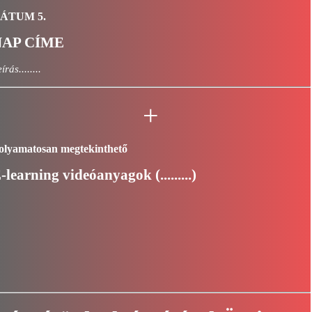
ÁTUM 5.
NAP CÍME
írás........
+
olyamatosan megtekinthető
-learning videóanyagok (.........)