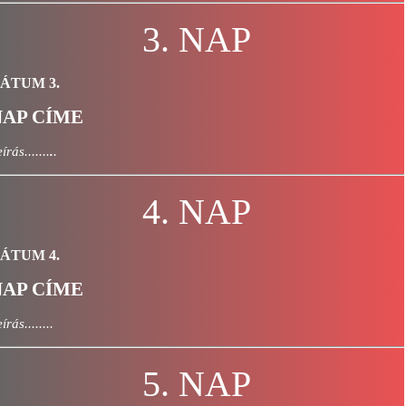
3. NAP
ÁTUM 3.
NAP CÍME
írás.......
.
.
4. NAP
ÁTUM 4.
NAP CÍME
írás........
5. NAP