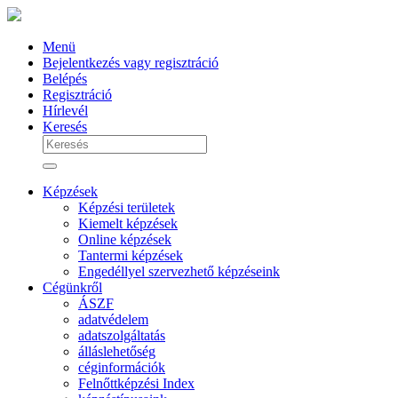
Menü
Bejelentkezés vagy regisztráció
Belépés
Regisztráció
Hírlevél
Keresés
Képzések
Képzési területek
Kiemelt képzések
Online képzések
Tantermi képzések
Engedéllyel szervezhető képzéseink
Cégünkről
ÁSZF
adatvédelem
adatszolgáltatás
álláslehetőség
céginformációk
Felnőttképzési Index