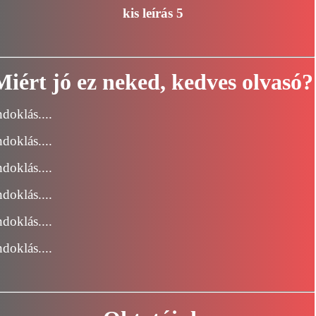
kis leírás 5
Miért jó ez neked, kedves olvasó?
ndoklás....
ndoklás....
ndoklás....
ndoklás....
ndoklás....
ndoklás...
.