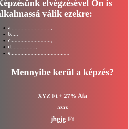
Képzésünk elvégzésével Ön is
alkalmassá válik ezekre:
a ...........................,
b.....
c............................,
d.................,
e.........................................
Mennyibe kerül a képzés?
XYZ Ft + 27% Áfa
azaz
jhgjg Ft