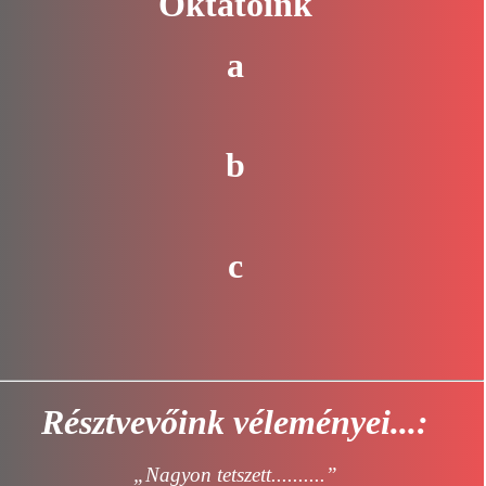
Oktatóink
a
b
c
Résztvevőink véleményei...:
„Nagyon tetszett..........”