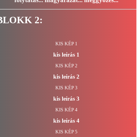
folytatás... magyarázat... meggyőzés...
BLOKK 2:
KIS KÉP 1
kis leírás 1
KIS KÉP 2
kis leírás 2
KIS KÉP 3
kis leírás 3
KIS KÉP 4
kis leírás 4
KIS KÉP 5