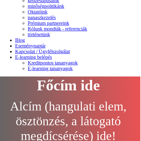
képzéstípusaink
minőségpolitikánk
Oktatóink
panaszkezelés
Prémium partnereink
Rólunk mondták - referenciák
történetünk
Blog
Eseménynaptár
Kapcsolat / Ügyfélszolgálat
E-learning belépés
Kreditpontos tananyagok
E-learning tananyagok
Főcím ide
Alcím (hangulati elem,
ösztönzés, a látogató
megdícsérése) ide!