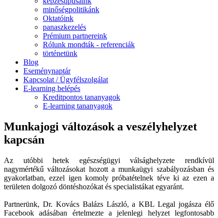
képzéstípusaink
minőségpolitikánk
Oktatóink
panaszkezelés
Prémium partnereink
Rólunk mondták - referenciák
történetünk
Blog
Eseménynaptár
Kapcsolat / Ügyfélszolgálat
E-learning belépés
Kreditpontos tananyagok
E-learning tananyagok
Munkajogi változások a veszélyhelyzet
kapcsán
Az utóbbi hetek egészségügyi válsághelyzete rendkívül
nagymértékű változásokat hozott a munkaügyi szabályozásban és
gyakorlatban, ezzel igen komoly próbatételnek téve ki az ezen a
területen dolgozó döntéshozókat és specialistákat egyaránt.
Partnerünk, Dr. Kovács Balázs László, a KBL Legal jogásza élő
Facebook adásában értelmezte a jelenlegi helyzet legfontosabb