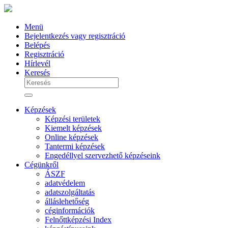
Menü
Bejelentkezés vagy regisztráció
Belépés
Regisztráció
Hírlevél
Keresés
Képzések
Képzési területek
Kiemelt képzések
Online képzések
Tantermi képzések
Engedéllyel szervezhető képzéseink
Cégünkről
ÁSZF
adatvédelem
adatszolgáltatás
álláslehetőség
céginformációk
Felnőttképzési Index