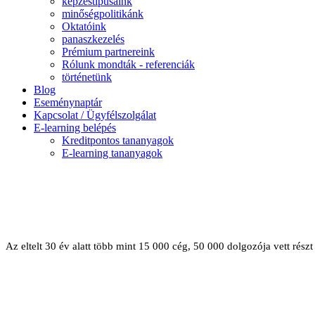
képzéstípusaink
minőségpolitikánk
Oktatóink
panaszkezelés
Prémium partnereink
Rólunk mondták - referenciák
történetünk
Blog
Eseménynaptár
Kapcsolat / Ügyfélszolgálat
E-learning belépés
Kreditpontos tananyagok
E-learning tananyagok
Az eltelt 30 év alatt több mint 15 000 cég, 50 000 dolgozója vett ré