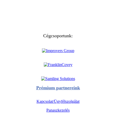
Cégcsoportunk:
Prémium partnereink
Kapcsolat/Ügyfélszolgálat
Panaszkezelés