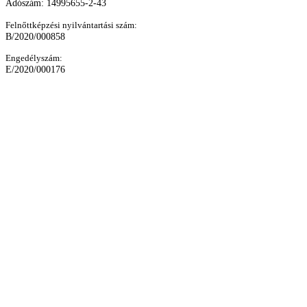
Adószám: 14995655-2-43
Felnőttképzési nyilvántartási szám:
B/2020/000858
Engedélyszám:
E/2020/000176