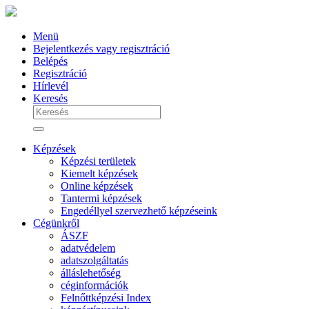
Menü
Bejelentkezés vagy regisztráció
Belépés
Regisztráció
Hírlevél
Keresés
Képzések
Képzési területek
Kiemelt képzések
Online képzések
Tantermi képzések
Engedéllyel szervezhető képzéseink
Cégünkről
ÁSZF
adatvédelem
adatszolgáltatás
álláslehetőség
céginformációk
Felnőttképzési Index