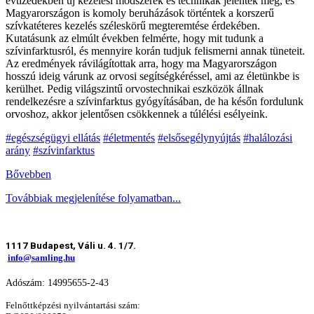
évtizedekben új kezelési módszerek és technikák jelentek meg, és
Magyarországon is komoly beruházások történtek a korszerű
szívkatéteres kezelés széleskörű megteremtése érdekében.
Kutatásunk az elmúlt években felmérte, hogy mit tudunk a
szívinfarktusról, és mennyire korán tudjuk felismerni annak tüneteit.
Az eredmények rávilágítottak arra, hogy ma Magyarországon
hosszú ideig várunk az orvosi segítségkéréssel, ami az életünkbe is
kerülhet. Pedig világszintű orvostechnikai eszközök állnak
rendelkezésre a szívinfarktus gyógyításában, de ha későn fordulunk
orvoshoz, akkor jelentősen csökkennek a túlélési esélyeink.
#egészségügyi ellátás
#életmentés
#elsősegélynyújtás
#halálozási
arány
#szívinfarktus
Bővebben
Továbbiak megjelenítése folyamatban...
1117 Budapest, Váli u. 4. 1/7.
info@samling.hu
Adószám: 14995655-2-43
Felnőttképzési nyilvántartási szám: