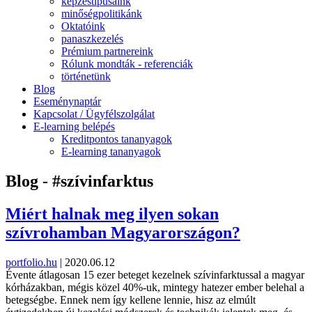
képzéstípusaink
minőségpolitikánk
Oktatóink
panaszkezelés
Prémium partnereink
Rólunk mondták - referenciák
történetünk
Blog
Eseménynaptár
Kapcsolat / Ügyfélszolgálat
E-learning belépés
Kreditpontos tananyagok
E-learning tananyagok
Blog - #szívinfarktus
Miért halnak meg ilyen sokan
szívrohamban Magyarországon?
portfolio.hu
|
2020.06.12
Évente átlagosan 15 ezer beteget kezelnek szívinfarktussal a magyar
kórházakban, mégis közel 40%-uk, mintegy hatezer ember belehal a
betegségbe. Ennek nem így kellene lennie, hisz az elmúlt