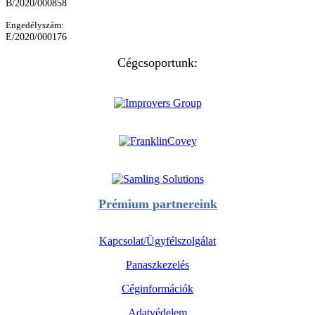
B/2020/000858
Engedélyszám:
E/2020/000176
Cégcsoportunk:
Prémium partnereink
Kapcsolat/Ügyfélszolgálat
Panaszkezelés
Céginformációk
Adatvédelem