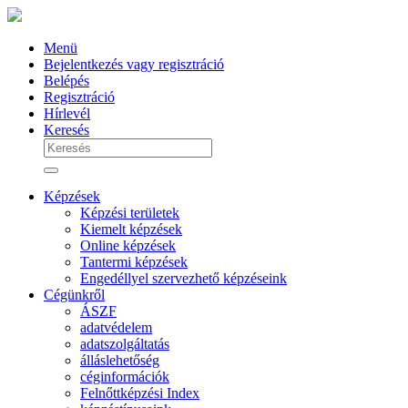
Menü
Bejelentkezés vagy regisztráció
Belépés
Regisztráció
Hírlevél
Keresés
Képzések
Képzési területek
Kiemelt képzések
Online képzések
Tantermi képzések
Engedéllyel szervezhető képzéseink
Cégünkről
ÁSZF
adatvédelem
adatszolgáltatás
álláslehetőség
céginformációk
Felnőttképzési Index