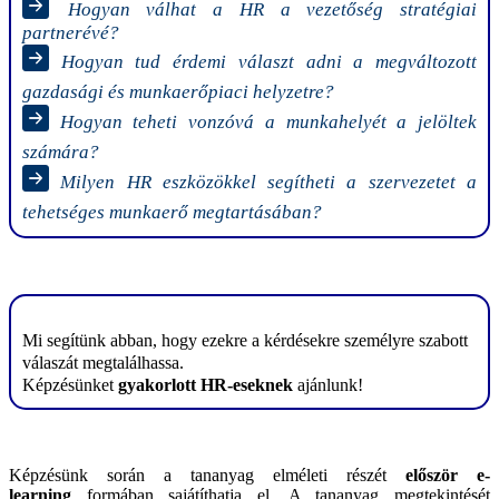
Hogyan válhat a HR a vezetőség stratégiai
partnerévé?
Hogyan tud érdemi választ adni a megváltozott
gazdasági és munkaerőpiaci helyzetre?
Hogyan teheti vonzóvá a munkahelyét a jelöltek
számára?
Milyen HR eszközökkel segítheti a szervezetet a
tehetséges munkaerő megtartásában?
Mi segítünk abban, hogy ezekre a kérdésekre személyre szabott
válaszát megtalálhassa.
Képzésünket
gyakorlott HR-eseknek
ajánlunk!
Képzésünk során a tananyag elméleti részét
először e-
learning
formában sajátíthatja el. A tananyag megtekintését