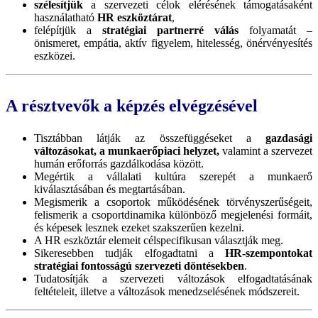
szélesítjük
a szervezeti célok elérésének támogatásaként
használatható
HR eszköztárat
,
felépítjük a
stratégiai partnerré válás
folyamatát –
önismeret, empátia,
aktív figyelem,
hitelesség, önérvényesítés
eszközei.
A résztvevők a képzés elvégzésével
Tisztábban látják az összefüggéseket a
gazdasági
változásokat, a munkaerőpiaci helyzet,
valamint a szervezet
humán erőforrás gazdálkodása között.
Megértik a vállalati kultúra szerepét a munkaerő
kiválasztásában és megtartásában.
Megismerik a csoportok működésének törvényszerűségeit,
felismerik a csoportdinamika különböző megjelenési formáit,
és képesek lesznek ezeket szakszerűen kezelni.
A HR eszköztár elemeit célspecifikusan választják meg.
Sikeresebben tudják elfogadtatni a
HR-szempontokat
stratégiai fontosságú szervezeti döntésekben
.
Tudatosítják a szervezeti változások elfogadtatásának
feltételeit, illetve a változások menedzselésének módszereit.