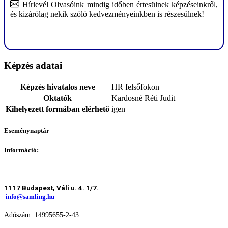
Hírlevél Olvasóink mindig időben értesülnek képzéseinkről,
és kizárólag nekik szóló kedvezményeinkben is részesülnek!
Képzés adatai
Képzés hivatalos neve
HR felsőfokon
Oktatók
Kardosné Réti Judit
Kihelyezett formában elérhető
igen
Eseménynaptár
Információ:
1117 Budapest, Váli u. 4. 1/7.
info@samling.hu
Adószám: 14995655-2-43