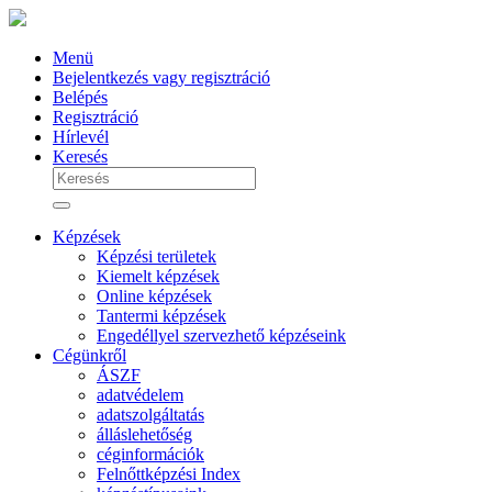
Menü
Bejelentkezés vagy regisztráció
Belépés
Regisztráció
Hírlevél
Keresés
Képzések
Képzési területek
Kiemelt képzések
Online képzések
Tantermi képzések
Engedéllyel szervezhető képzéseink
Cégünkről
ÁSZF
adatvédelem
adatszolgáltatás
álláslehetőség
céginformációk
Felnőttképzési Index