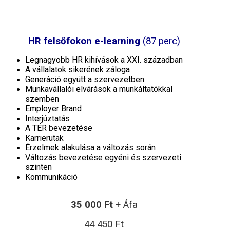
E-learning videó
HR felsőfokon e-learning
(87 perc)
Legnagyobb HR kihívások a XXI. században
A vállalatok sikerének záloga
Generáció együtt a szervezetben
Munkavállalói elvárások a munkáltatókkal
szemben
Employer Brand
Interjúztatás
A TÉR bevezetése
Karrierutak
Érzelmek alakulása a változás során
Változás bevezetése egyéni és szervezeti
szinten
Kommunikáció
35 000 Ft
+ Áfa
44 450 Ft