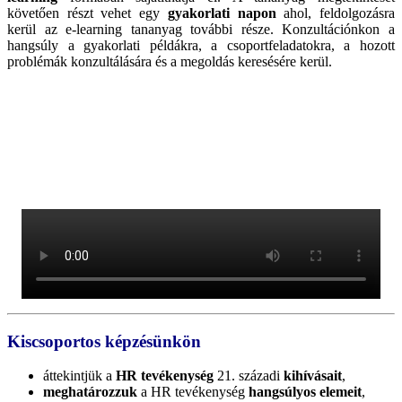
követően részt vehet egy
gyakorlati napon
ahol, feldolgozásra
kerül az e-learning tananyag további része. Konzultációnkon a
hangsúly a gyakorlati példákra, a csoportfeladatokra, a hozott
problémák konzultálására és a megoldás keresésére kerül.
Kiscsoportos képzésünkön
áttekintjük a
HR tevékenység
21. századi
kihívásait
,
meghatározzuk
a HR tevékenység
hangsúlyos elemeit
,