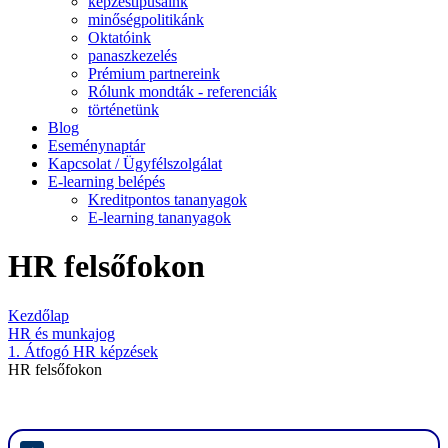
képzéstípusaink
minőségpolitikánk
Oktatóink
panaszkezelés
Prémium partnereink
Rólunk mondták - referenciák
történetünk
Blog
Eseménynaptár
Kapcsolat / Ügyfélszolgálat
E-learning belépés
Kreditpontos tananyagok
E-learning tananyagok
HR felsőfokon
Kezdőlap
HR és munkajog
1. Átfogó HR képzések
HR felsőfokon