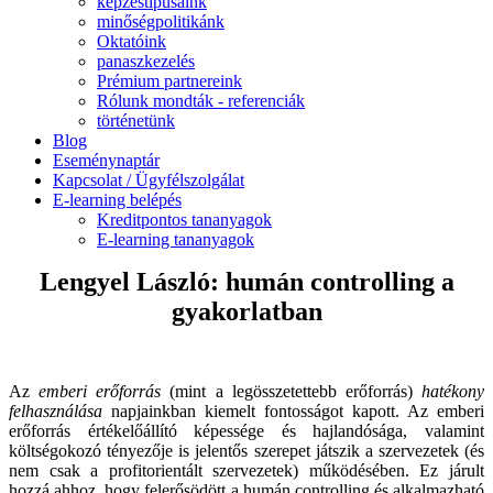
képzéstípusaink
minőségpolitikánk
Oktatóink
panaszkezelés
Prémium partnereink
Rólunk mondták - referenciák
történetünk
Blog
Eseménynaptár
Kapcsolat / Ügyfélszolgálat
E-learning belépés
Kreditpontos tananyagok
E-learning tananyagok
Lengyel László: humán controlling a
gyakorlatban
Az
emberi erőforrás
(mint a legösszetettebb erőforrás)
hatékony
felhasználása
napjainkban kiemelt fontosságot kapott. Az emberi
erőforrás értékelőállító képessége és hajlandósága, valamint
költségokozó tényezője is jelentős szerepet játszik a szervezetek (és
nem csak a profitorientált szervezetek) működésében. Ez járult
hozzá ahhoz, hogy felerősödött a humán controlling és alkalmazható