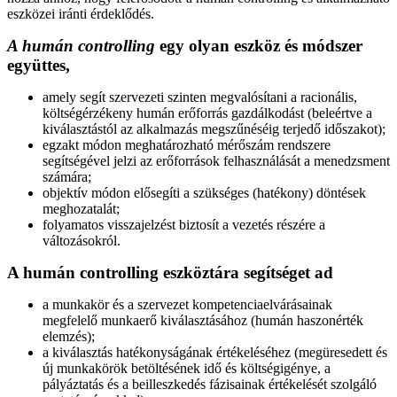
eszközei iránti érdeklődés.
A humán controlling
egy olyan eszköz és módszer
együttes,
amely segít szervezeti szinten megvalósítani a racionális,
költségérzékeny humán erőforrás gazdálkodást (beleértve a
kiválasztástól az alkalmazás megszűnéséig terjedő időszakot);
egzakt módon meghatározható mérőszám rendszere
segítségével jelzi az erőforrások felhasználását a menedzsment
számára;
objektív módon elősegíti a szükséges (hatékony) döntések
meghozatalát;
folyamatos visszajelzést biztosít a vezetés részére a
változásokról.
A humán controlling eszköztára segítséget ad
a munkakör és a szervezet kompetenciaelvárásainak
megfelelő munkaerő kiválasztásához (humán haszonérték
elemzés);
a kiválasztás hatékonyságának értékeléséhez (megüresedett és
új munkakörök betöltésének idő és költségigénye, a
pályáztatás és a beilleszkedés fázisainak értékelését szolgáló