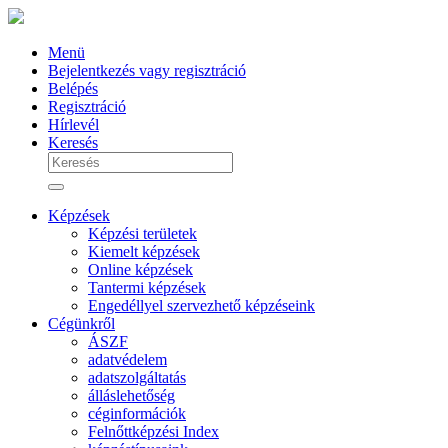
Menü
Bejelentkezés vagy regisztráció
Belépés
Regisztráció
Hírlevél
Keresés
Képzések
Képzési területek
Kiemelt képzések
Online képzések
Tantermi képzések
Engedéllyel szervezhető képzéseink
Cégünkről
ÁSZF
adatvédelem
adatszolgáltatás
álláslehetőség
céginformációk
Felnőttképzési Index