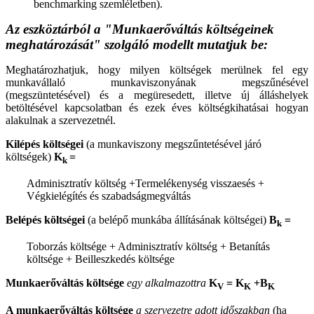
benchmarking szemléletben).
Az eszköztárból a "Munkaerőváltás költségeinek
meghatározását" szolgáló modellt mutatjuk be:
Meghatározhatjuk, hogy milyen költségek merülnek fel egy
munkavállaló munkaviszonyának megszűnésével
(megszüntetésével) és a megüresedett, illetve új álláshelyek
betöltésével kapcsolatban és ezek éves költségkihatásai hogyan
alakulnak a szervezetnél.
Kilépés költségei
(a munkaviszony megszűntetésével járó
költségek)
K
=
k
Adminisztratív költség +Termelékenység visszaesés +
Végkielégítés és szabadságmegváltás
Belépés költségei
(a belépő munkába állításának költségei)
B
=
k
Toborzás költsége + Adminisztratív költség + Betanítás
költsége + Beilleszkedés költsége
Munkaerőváltás költsége
egy alkalmazottra
K
= K
+B
V
K
K
A munkaerőváltás költsége
a szervezetre adott időszakban
(ha