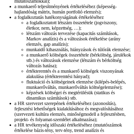
mutatószámokkal);
a munkaerő teljesítményének értékeléséhez (képesség-
hajlandóság mátrix, humán portfolió elemzés);
a foglalkoztatás hatékonyságának értékeléséhez
a foglalkoztatott létszám összetétele (jogviszony,
életkor, nem, képzettség, …);
létszám változás tervezése (kapacitás számítások,
Markov analízis) és a változások értékelése (arány
elemzés, gap analízis);
munkaidő kihasználás, hiányzások és túlórák elemzése;
a munkaerő költségek összetétele (bérköltség, járulékok
stb.) és változásuk elemzése (létszám és bérköltség
változás hatása);
értékteremtés és a munkaerő költségek viszonyának
alakulása (értékteremtési hányad);
fluktuáció és költségeinek elemzése (kilépés-belépés,
munkaerőváltás, munkaerőváltás költségelemzése);
képzések költségei és megtérülésük (statikus és
dinamikus számítások) stb.
a HR szervezet szerepének értékeléséhez (azonosítás),
fejlesztési lehetőségek kialakításához és megvalósításához
(szervezeti kultúra elemzés, minőségmodell a fejlesztésben,
projekt- és folyamat-szemlélet alkalmazása);
a HR tevékenység időszaki értékeléséhez (mutatószámok
értékelése bázis-tény, terv-tény, trend analízis és