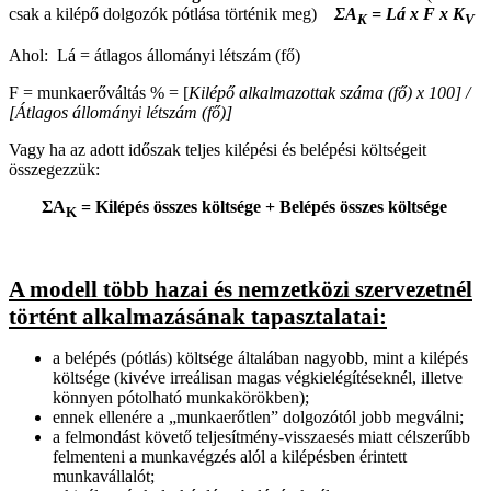
csak a kilépő dolgozók pótlása történik meg)
ΣA
= Lá x F x K
K
V
Ahol: Lá = átlagos állományi létszám (fő)
F = munkaerőváltás % = [
Kilépő alkalmazottak száma (fő) x 100] /
[Átlagos állományi létszám (fő)]
Vagy ha az adott időszak teljes kilépési és belépési költségeit
összegezzük:
ΣA
= Kilépés összes költsége + Belépés összes költsége
K
A modell több hazai és nemzetközi szervezetnél
történt alkalmazásának tapasztalatai:
a belépés (pótlás) költsége általában nagyobb, mint a kilépés
költsége (kivéve irreálisan magas végkielégítéseknél, illetve
könnyen pótolható munkakörökben);
ennek ellenére a „munkaerőtlen” dolgozótól jobb megválni;
a felmondást követő teljesítmény-visszaesés miatt célszerűbb
felmenteni a munkavégzés alól a kilépésben érintett
munkavállalót;