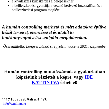
a kiválasztás kulcskérdés a belépéseknél;
a beilleszkedést gyorsítja a vezető kedvező hozzáállása és a
beilleszkedési program megléte.
A humán controlling mérhető és mért adatokra épülve
készít terveket, elemzéseket és alakít ki
hatékonyságnövelést szolgáló megoldásokat.
Összeállította: Lengyel László c. egyetemi docens 2021. szeptember
Humán controlling mutatószámok a gyakorlatban
képzésünk részleteit a képre, vagy
IDE
KATTINTVA
érheti el!
1117 Budapest, Váli u. 4. 1/7.
info@samling.hu