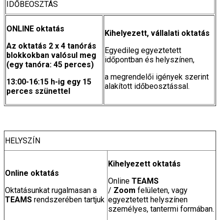
IDŐBEOSZTÁS
ONLINE oktatás
Kihelyezett, vállalati oktatás
Az oktatás 2 x 4 tanórás
Egyedileg egyeztetett
blokkokban valósul meg
időpontban és helyszínen,
(egy tanóra: 45 perces)
a megrendelői igények szerint
13:00-16:15 h-ig
egy 15
alakított időbeosztással.
perces szünettel
HELYSZÍN
Kihelyezett oktatás
Online oktatás
Online
TEAMS
Oktatásunkat rugalmasan a
/
Zoom
felületen, vagy
TEAMS
rendszerében tartjuk
egyeztetett helyszínen
személyes, tantermi formában.