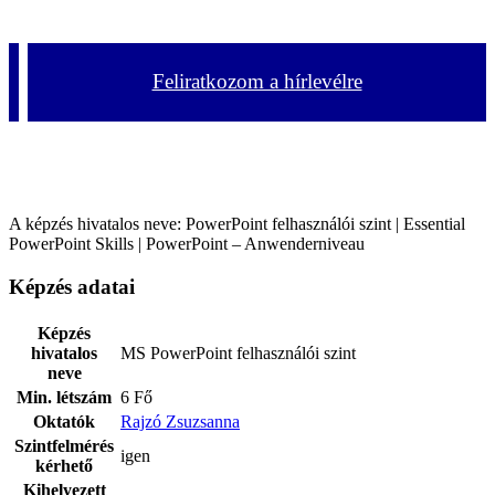
Feliratkozom a hírlevélre
A képzés hivatalos neve: PowerPoint felhasználói szint | Essential
PowerPoint Skills | PowerPoint – Anwenderniveau
Képzés adatai
Képzés
hivatalos
MS PowerPoint felhasználói szint
neve
Min. létszám
6 Fő
Oktatók
Rajzó Zsuzsanna
Szintfelmérés
igen
kérhető
Kihelyezett