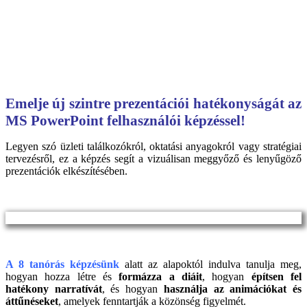
Emelje új szintre prezentációi hatékonyságát az
MS PowerPoint felhasználói képzéssel!
Legyen szó üzleti találkozókról, oktatási anyagokról vagy stratégiai
tervezésről, ez a képzés segít a vizuálisan meggyőző és lenyűgöző
prezentációk elkészítésében.
A 8 tanórás képzésünk
alatt az alapoktól indulva tanulja meg,
hogyan hozza létre és
formázza a diáit
, hogyan
építsen fel
hatékony narratívát
, és hogyan
használja az animációkat és
áttűnéseket
, amelyek fenntartják a közönség figyelmét.