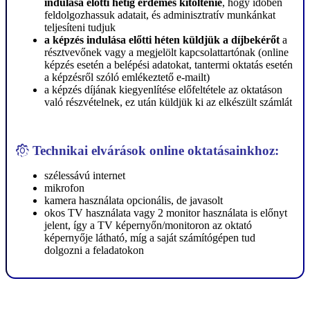
indulása előtti hétig érdemes kitöltenie
, hogy időben
feldolgozhassuk adatait, és adminisztratív munkánkat
teljesíteni tudjuk
a képzés indulása előtti héten küldjük a díjbekérőt
a
résztvevőnek vagy a megjelölt kapcsolattartónak (online
képzés esetén a belépési adatokat, tantermi oktatás esetén
a képzésről szóló emlékeztető e-mailt)
a képzés díjának kiegyenlítése előfeltétele az oktatáson
való részvételnek, ez után küldjük ki az elkészült számlát
Technikai elvárások online oktatásainkhoz:
szélessávú internet
mikrofon
kamera használata opcionális, de javasolt
okos TV használata vagy 2 monitor használata is előnyt
jelent, így a TV képernyőn/monitoron az oktató
képernyője látható, míg a saját számítógépen tud
dolgozni a feladatokon