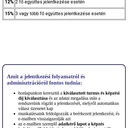
12%
2 fő együttes jelentkezése esetén
15%
3 vagy több fő együttes jelentkezése esetén
Amit a jelentkezési folyamatról és
adminisztrációról fontos tudnia:
honlapunkon keresztül a
kiválasztott turnus és képzési
díj kiválasztása
és az adatai megadása után a
rendszerünk rögzíti a jelentkezését, melyről automatikus
válasz üzenetet kap
munkatársaink feldolgozzák a beérkezett jelentkezést, és
e-mailben visszaigazolják azt
az e-mailben szereplő
adatkérő lapot a képzés