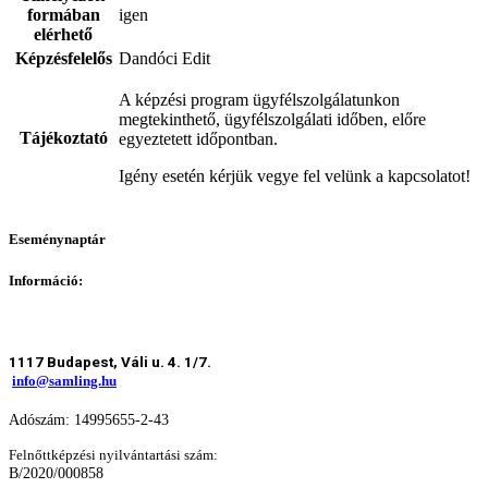
formában
igen
elérhető
Képzésfelelős
Dandóci Edit
A képzési program ügyfélszolgálatunkon
megtekinthető, ügyfélszolgálati időben, előre
Tájékoztató
egyeztetett időpontban.
Igény esetén kérjük vegye fel velünk a kapcsolatot!
Eseménynaptár
Információ:
1117 Budapest, Váli u. 4. 1/7.
info@samling.hu
Adószám: 14995655-2-43
Felnőttképzési nyilvántartási szám:
B/2020/000858