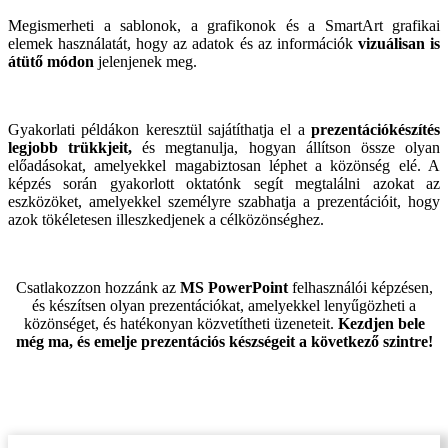
Megismerheti a sablonok, a grafikonok és a SmartArt grafikai
elemek használatát, hogy az adatok és az információk
vizuálisan is
átütő módon
jelenjenek meg.
Gyakorlati példákon keresztül sajátíthatja el a
prezentációkészítés
legjobb trükkjeit,
és megtanulja, hogyan állítson össze olyan
előadásokat, amelyekkel magabiztosan léphet a közönség elé. A
képzés során gyakorlott oktatónk segít megtalálni azokat az
eszközöket, amelyekkel személyre szabhatja a prezentációit, hogy
azok tökéletesen illeszkedjenek a célközönséghez.
Csatlakozzon hozzánk az
MS PowerPoint
felhasználói képzésen,
és készítsen olyan prezentációkat, amelyekkel lenyűgözheti a
közönséget, és hatékonyan közvetítheti üzeneteit.
Kezdjen bele
még ma, és emelje prezentációs készségeit a következő szintre!