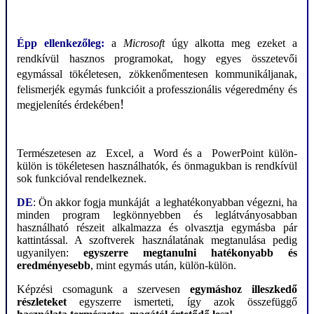
Épp ellenkezőleg:
a
Microsoft
úgy alkotta meg ezeket a
rendkívül hasznos programokat, hogy egyes összetevői
egymással tökéletesen, zökkenőmentesen kommunikáljanak,
felismerjék egymás funkcióit a professzionális végeredmény és
!
megjelenítés érdekében
Természetesen az
Excel, a
Word és a
PowerPoint külön-
külön is tökéletesen használhatók, és önmagukban is rendkívül
sok funkcióval rendelkeznek.
DE
: Ön akkor fogja munkáját a leghatékonyabban végezni, ha
minden program legkönnyebben és leglátványosabban
használható részeit alkalmazza és olvasztja egymásba pár
kattintással. A szoftverek használatának megtanulása pedig
ugyanilyen:
egyszerre megtanulni hatékonyabb és
eredményesebb
, mint egymás után, külön-külön.
Képzési csomagunk a szervesen
egymáshoz illeszkedő
részleteket
egyszerre ismerteti, így azok összefüggő