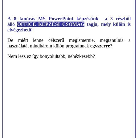
A 8 tanórás MS PowerPoint képzésünk a 3 részből
álló
OFFICE KÉPZÉSI CSOMAG
tagja, mely külön is
elvégezhető!
De miért lenne célszerű megismernie, megtanulnia a
használatát mindhárom külön programnak
egyszerre
?
Nem lesz ez így bonyolultabb, nehézkesebb?