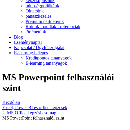
képzéstípusaink
minőségpolitikánk
Oktatóink
panaszkezelés
Prémium partnereink
Rólunk mondták - referenciák
történetünk
Blog
Eseménynaptár
Kapcsolat / Ügyfélszolgálat
E-learning belépés
Kreditpontos tananyagok
E-learning tananyagok
MS Powerpoint felhasználói
szint
Kezdőlap
Excel, Power BI és office képzések
2. MS Office képzési csomag
MS PowerPoint felhasználói szint