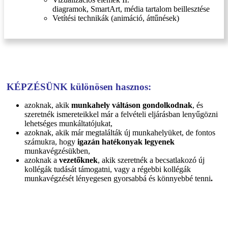
diagramok, SmartArt, média tartalom beillesztése
Vetítési technikák (animáció, áttűnések)
KÉPZÉSÜNK különösen hasznos:
azoknak, akik
munkahely váltáson gondolkodnak
, és
szeretnék ismereteikkel már a felvételi eljárásban lenyűgözni
lehetséges munkáltatójukat,
azoknak, akik már megtalálták új munkahelyüket, de fontos
számukra, hogy
igazán hatékonyak legyenek
munkavégzésükben,
azoknak a
vezetőknek
, akik szeretnék a becsatlakozó új
kollégák tudását támogatni, vagy a régebbi kollégák
munkavégzését lényegesen gyorsabbá és könnyebbé tenni
.