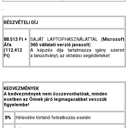
.
RÉSZVÉTELI DÍJ
88.513 Ft +
SAJÁT LAPTOPHASZNÁLATTAL (
Microsoft
Áfa
365 vállalati verzió javasolt
)
.
(112.412
A képzés díja tartalmazza igény szerint
Ft)
a
tanúsítványt, az oktatási segédleteket.
KEDVEZMÉNYEK
A kedvezmények nem összevonhatóak, minden
esetben az Önnek járó legmagasabbat vesszük
figyelembe!
8%
Hírlevélre történő feliratkozás esetén