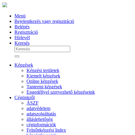
Menü
Bejelentkezés vagy regisztráció
Belépés
Regisztráció
Hírlevél
Keresés
Képzések
Képzési területek
Kiemelt képzések
Online képzések
Tantermi képzések
Engedéllyel szervezhető képzéseink
Cégünkről
ÁSZF
adatvédelem
adatszolgáltatás
álláslehetőség
céginformációk
Felnőttképzési Index