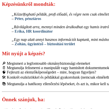
Képzésünkről mondták:
„Kézzelfogható példák, profi előadó, és végre nem csak elmélet
–
Péter, pénztáros
„Rávilágított arra, mennyi minden árulkodhat egy hamis iratr
–
Erika, HR koordinátor
„Egy nap alatt annyi hasznos információt kaptunk, mint másho
–
Zoltán, ügyintéző – biztosítási terület
Mit nyújt a képzés?
🔎
Megismeri a legfontosabb okmánybiztonsági elemeket
📄 Megtanulja felismerni a manipulált vagy hamisított dokumentumok
🧠 Fejleszti az elemzőképességedet – mire, hogyan figyeljen?
🛠 Konkrét eszközökkel és példákkal gyakorolunk (nemcsak elméletb
📚 Megtanulja a hatékony ellenőrzési lépéseket, és azt is, mikor kell 
Önnek szánjuk, ha: