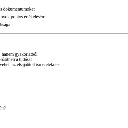
lyes dokumentumokat
nyok pontos értékelésére
disága
 hanem gyakorlatból
ősítheti a tudását
heti az elsajátított ismereteknek
rén?