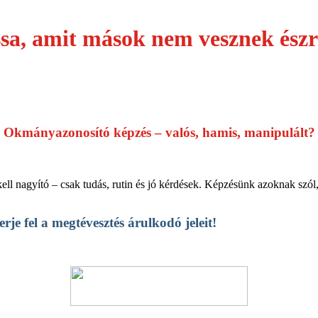
sa, amit mások nem vesznek és
Okmányazonosító képzés – valós, hamis, manipulált?
l nagyító – csak tudás, rutin és jó kérdések.
Képzésünk azoknak szól,
je fel a megtévesztés árulkodó jeleit!