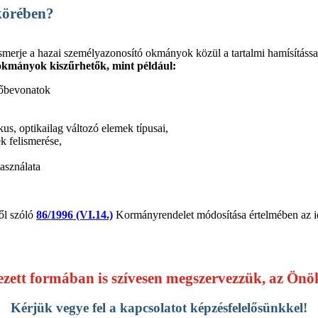
körében?
smerje a hazai személyazonosító okmányok közül a tartalmi hamísítássa
okmányok kiszűrhetők, mint például:
édőbevonatok
kus, optikailag változó elemek típusai,
ek felismerése,
asználata
ől szóló
86/1996 (VI.14.)
Kormányrendelet módosítása értelmében az ide
zett formában is szívesen megszervezzük, az Önök 
Kérjük vegye fel a kapcsolatot képzésfelelősünkkel!