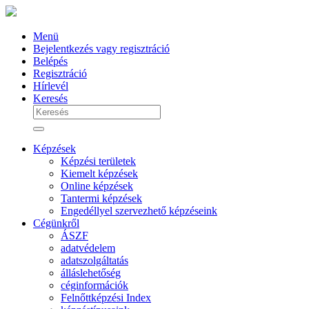
Menü
Bejelentkezés vagy regisztráció
Belépés
Regisztráció
Hírlevél
Keresés
Képzések
Képzési területek
Kiemelt képzések
Online képzések
Tantermi képzések
Engedéllyel szervezhető képzéseink
Cégünkről
ÁSZF
adatvédelem
adatszolgáltatás
álláslehetőség
céginformációk
Felnőttképzési Index