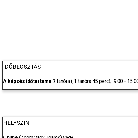
IDŐBEOSZTÁS
A képzés időtartama 7
tanóra ( 1 tanóra 45 perc), 9:00 - 15:00
HELYSZÍN
Online
(Zoom vagy Teams) vagy,