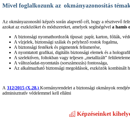
Mivel foglalkozunk az
okmányazonosítás téma
Az okmányazonosító képzés során alapvető cél, hogy a résztvevő feli
azokat az eszközöket és módszereket, amelyek segítségével
a hamis 
A biztonsági nyomathordozók típusai: papír, karton, fóliák, v
A vízjelek, biztonsági szálak és pelyhező rostok fogalma,
A biztonsági festékek és pigmentek felismerése,
A nyomtatott grafikai, digitális biztonsági elemek és a holografi
A szelektíven, foltokban vagy teljesen „metallizált” felületelem
A változóadat-nyomtatás (sorszámozás) fontossága,
Az alkalmazható biztonsági megoldások, eszközök kombinált h
A
312/2015 (X.28.)
Kormányrendelet a biztonsági okmányok rendjér
adminisztratív védelemmel kell ellátni
Képzéseinket kihelye