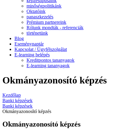
képzéstípusaink
minőségpolitikánk
Oktatóink
panaszkezelés
Prémium partnereink
Rólunk mondták - referenciák
történetünk
Blog
Eseménynaptár
Kapcsolat / Ügyfélszolgálat
E-learning belépés
Kreditpontos tananyagok
E-learning tananyagok
Okmányazonosító képzés
Kezdőlap
Banki képzések
Banki képzések
Okmányazonosító képzés
Okmányazonosító képzés