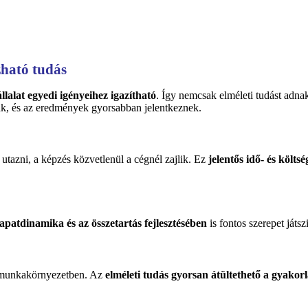
ható tudás
lalat egyedi igényeihez igazítható
. Így nemcsak elméleti tudást adna
k, és az eredmények gyorsabban jelentkeznek.
azni, a képzés közvetlenül a cégnél zajlik. Ez
jelentős idő- és költ
apatdinamika és az összetartás fejlesztésében
is fontos szerepet játsz
s munkakörnyezetben. Az
elméleti tudás gyorsan átültethető a gyakor