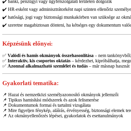
✔️
banki, pénzügyi vagy ügyfélszolgálati területen dolgozik
✔️ HR-esként vagy adminisztrátorként napi szinten ellenőriz szemé
✔️ hatósági, jogi vagy biztonsági munkakörben van szüksége az okmá
✔️ szeretne magabiztosan dönteni, ha kétséges egy dokumentum való
Képzésünk előny
ei:
✅
Valódi és hamis okmányok összehasonlítása
– nem tankönyvből,
✅
Interaktív, kis csoportos oktatás
– kérdezhet, kipróbálhatja, meger
✅
Azonnal alkalmazható szemlélet és tudás
– már másnap hasznát ve
Gyakorlati tematika:
📌
Hazai és nemzetközi személyazonosító okmányok jellemzői
📌 Tipikus hamisítási módszerek és azok felismerése
📌 Dokumentumok formai és tartalmi vizsgálata
📌 Mire figyeljen fénykép, aláírás, érvényesség, biztonsági elemek te
📌 Az okmányellenőrzés lépései, gyakorlatok és esettanulmányo
k