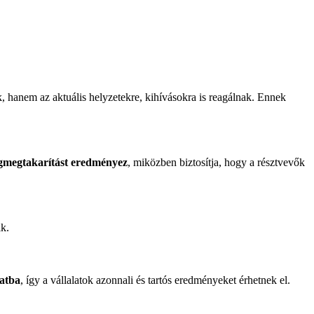
k, hanem az aktuális helyzetekre, kihívásokra is reagálnak. Ennek
ségmegtakarítást eredményez
, miközben biztosítja, hogy a résztvevők
ik.
latba
, így a vállalatok azonnali és tartós eredményeket érhetnek el.