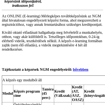
képzésünk időpontjairól,
iratkozzon fel!
Az ONLINE (E-learning) Mérlegképes továbbképzésünk az NGM
által hivatalosan engedélyezett képzési forma, ahol megszerezheti a
regisztrációhoz, vagy annak fenntartásához szükséges kreditpontjait.
Kiváló oktató előadásait hallgathatja meg felvételről a munkahelyén,
otthon, vagy akár külföldről is. Tetszőleges időpontokban, 0-24-ig
elérhető videók, tesztkérdések nélkül. A képzés e-learning formában
zajlik (nem élő előadás), a videók megtekintésére 4 hét áll
rendelkezésre.
Tájékoztató a képzések NGM engedélyeiről:
bővebben
A képzés egy modulból áll
Kredit
Tanóra
Képzés program
Kredit
(AT,
Kredit
Modul
(45
címe
(Váll.szak)
ASZ,
(könyvizsgál
perc)
OASZ)
Önköltségszámítás