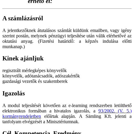
érhető el:
A számlázásról
A jelentkezőknek átutalásos számlát küldünk emailben, vagy igény
szerint postán, melynek pénzügyi teljesítése után válik elérhetővé az
oktatási anyag. (Fizetési határidő: a képzés indulása előtti
munkanap.)
Kinek ajánljuk
regisztrált mérlegképes könyvelők
könyvelők, adótanácsadók, adószakértők
gazdasági vezetők és szakemberek
Igazolás
A modul teljesítését követően az e-learning rendszerben letölthető
elektronikus formában a hivatalos igazolás, a
93/2002. (V. 5.)
kormányrendeletben
előírtak alapján. A Sämling Kft. jelenti a
tanfolyam elvégzését a Minisztériumnak.
Cél, Kompetencia, Eredmény