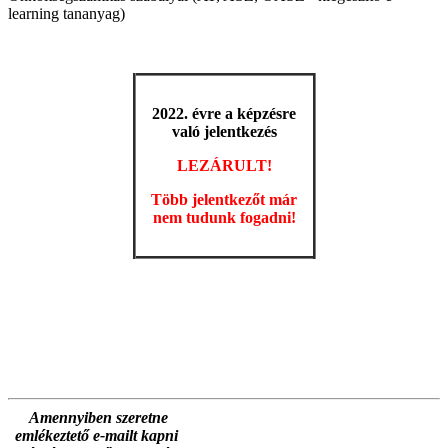
learning tananyag)
2022. évre a képzésre
való jelentkezés
LEZÁRULT!
Több jelentkezőt már
nem tudunk fogadni!
Amennyiben szeretne
emlékeztető e-mailt kapni