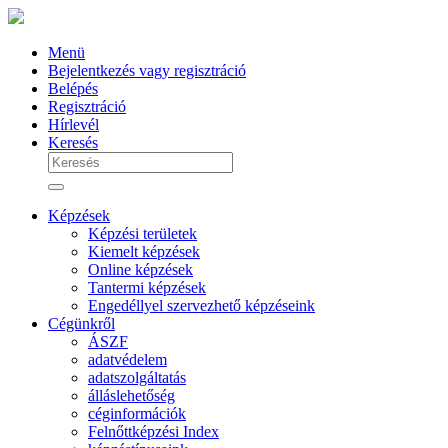
Menü
Bejelentkezés vagy regisztráció
Belépés
Regisztráció
Hírlevél
Keresés
Képzések
Képzési területek
Kiemelt képzések
Online képzések
Tantermi képzések
Engedéllyel szervezhető képzéseink
Cégünkről
ÁSZF
adatvédelem
adatszolgáltatás
álláslehetőség
céginformációk
Felnőttképzési Index