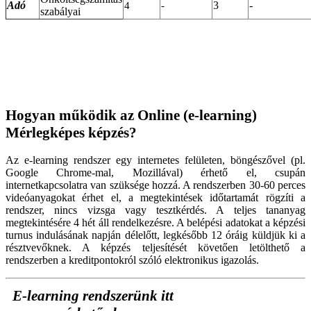
Adó
3
-
4
-
szabályai
Hogyan működik az Online (e-learning)
Mérlegképes képzés?
Az e-learning rendszer egy internetes felületen, böngészővel (pl.
Google Chrome-mal, Mozillával) érhető el, csupán
internetkapcsolatra van szüksége hozzá. A rendszerben 30-60 perces
videóanyagokat érhet el, a megtekintések időtartamát rögzíti a
rendszer, nincs vizsga vagy tesztkérdés. A teljes tananyag
megtekintésére 4 hét áll rendelkezésre. A belépési adatokat a képzési
turnus indulásának napján délelőtt, legkésőbb 12 óráig küldjük ki a
résztvevőknek. A képzés teljesítését követően letölthető a
rendszerben a kreditpontokról szóló elektronikus igazolás.
E-learning rendszerünk itt