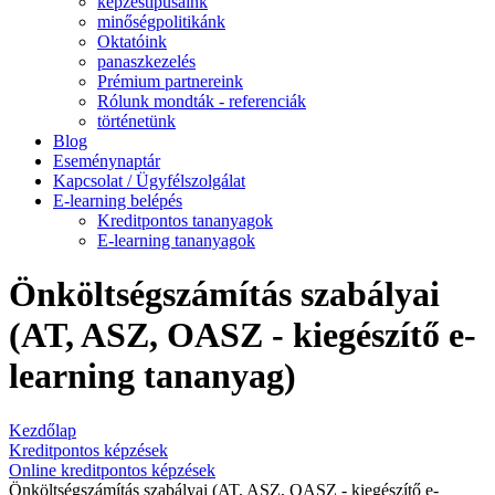
képzéstípusaink
minőségpolitikánk
Oktatóink
panaszkezelés
Prémium partnereink
Rólunk mondták - referenciák
történetünk
Blog
Eseménynaptár
Kapcsolat / Ügyfélszolgálat
E-learning belépés
Kreditpontos tananyagok
E-learning tananyagok
Önköltségszámítás szabályai
(AT, ASZ, OASZ - kiegészítő e-
learning tananyag)
Kezdőlap
Kreditpontos képzések
Online kreditpontos képzések
Önköltségszámítás szabályai (AT, ASZ, OASZ - kiegészítő e-