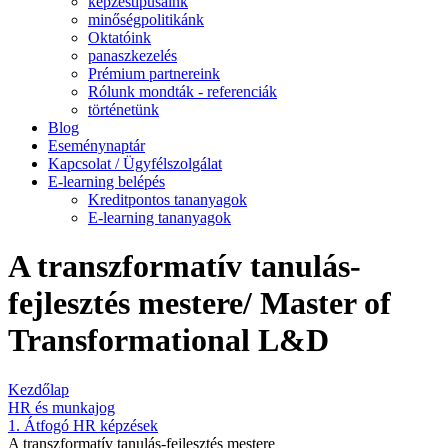
képzéstípusaink
minőségpolitikánk
Oktatóink
panaszkezelés
Prémium partnereink
Rólunk mondták - referenciák
történetünk
Blog
Eseménynaptár
Kapcsolat / Ügyfélszolgálat
E-learning belépés
Kreditpontos tananyagok
E-learning tananyagok
A transzformatív tanulás-
fejlesztés mestere/ Master of
Transformational L&D
Kezdőlap
HR és munkajog
1. Átfogó HR képzések
A transzformatív tanulás-fejlesztés mestere