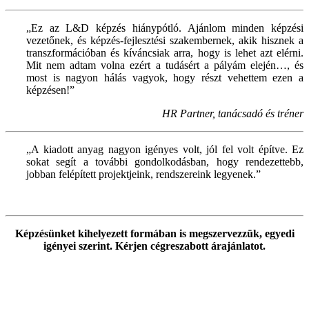
„Ez az L&D képzés hiánypótló. Ajánlom minden képzési
vezetőnek, és képzés-fejlesztési szakembernek, akik hisznek a
transzformációban és kíváncsiak arra, hogy is lehet azt elérni.
Mit nem adtam volna ezért a tudásért a pályám elején…, és
most is nagyon hálás vagyok, hogy részt vehettem ezen a
képzésen!”
HR Partner, tanácsadó és tréner
„A kiadott anyag nagyon igényes volt, jól fel volt építve. Ez
sokat segít a további gondolkodásban, hogy rendezettebb,
jobban felépített projektjeink, rendszereink legyenek.”
Képzésünket kihelyezett formában is megszervezzük, egyedi
igényei szerint. Kérjen cégreszabott árajánlatot.