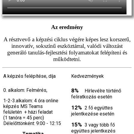
Az eredmény
A résztvevő a képzési ciklus végére képes lesz korszerű,
innovatív, sokszínű eszköztárral, valódi változást
generáló tanulás-fejlesztési folyamatokat felépíteni és
működtetni.
A képzés felépítése, díja
Kedvezmények
0. alkalom: Felmérés,
8%
Hírlevélre történő
feliratkozás esetén
1-2-3.alkalom: 4 óra online
képzés MS Teams
12%
2 fő együttes
felületén + házi feladat
jelentkezése esetén
(1 tanóra = 45 perc)
Délelőttönként: 9:00 - 12:15
15%
3 vagy több fő
együttes jelentkezés
Tematika