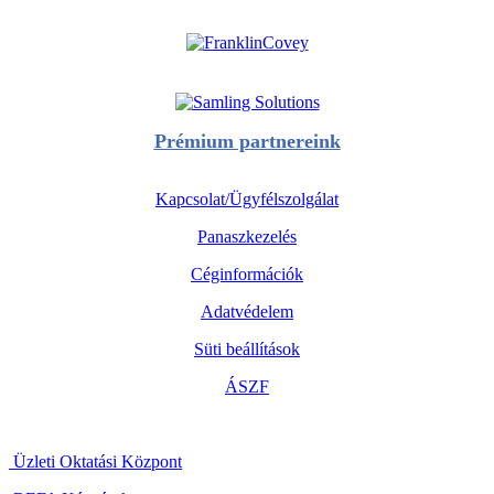
Prémium partnereink
Kapcsolat/Ügyfélszolgálat
Panaszkezelés
Céginformációk
Adatvédelem
Süti beállítások
ÁSZF
Üzleti Oktatási Központ