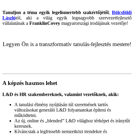
Tanuljon a téma egyik
legelismertebb szakértőjétől
,
Bölcsföldi
László
tól, aki a világ egyik legnagyobb szervezetfejlesztő
vállalatának a
FranklinCovey
magyarországi irodájának vezetője!
Legyen Ön is a transzformatív tanulás-fejlesztés mestere!
A képzés hasznos lehet
L&D és HR szakembereknek, valamint vezetőknek, akik:
A tanulási élmény nyújtásán túl szeretnének tartós
változásokat generáló L&D folyamatokat építeni és
működtetni.
Az új, online és „blended” L&D világhoz térképet és iránytűt
keresnek.
Kíváncsiak a legfrissebb nemzetközi trendekre és