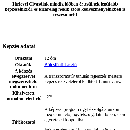
Hírlevél Olvasóink mindig időben értesülnek legújabb
képzéseinkről, és kizárólag nekik szóló kedvezményeinkben is
részesülnek!
Képzés adatai
Óraszám
12 óra
Oktatók
Bölcsföldi László
A képzés
elvégzésével
A transzformatív tanulás-fejlesztés mestere
megszerezhető
képzés részvételéről kiállított Tanúsítvány.
dokumentum
Kihelyezett
igen
formában elérhető
A képzési program ügyfélszolgálatunkon
megtekinthető, ügyfélszolgálati időben, előre
egyeztetett időpontban.
Tájékoztató
Igény esetén kérjük vegye fel velünk a