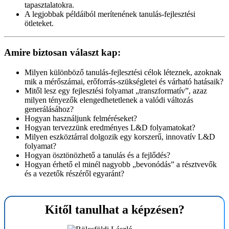
tapasztalatokra.
A legjobbak példáiból merítenének tanulás-fejlesztési
ötleteket.
Amire biztosan választ kap:
Milyen különböző tanulás-fejlesztési célok léteznek, azoknak
mik a mérőszámai, erőforrás-szükségletei és várható hatásaik?
Mitől lesz egy fejlesztési folyamat „transzformatív”, azaz
milyen tényezők elengedhetetlenek a valódi változás
generálásához?
Hogyan használjunk felméréseket?
Hogyan tervezzünk eredményes L&D folyamatokat?
Milyen eszköztárral dolgozik egy korszerű, innovatív L&D
folyamat?
Hogyan ösztönözhető a tanulás és a fejlődés?
Hogyan érhető el minél nagyobb „bevonódás” a résztvevők
és a vezetők részéről egyaránt?
Kitől tanulhat a képzésen?