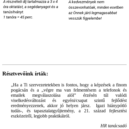
A részvételi díj tartalmazza a 3 x 4
A kedvezmények nem
óra oktatást, a segédanyagot és a
összevonhatóak, minden esetben
tanúsítványt.
az Önnek járó legmagasabbat
1 tanóra = 45 perc.
vesszük figyelembe!
Résztvevőink írták:
„Ha a Ti szervezetetekben is fontos, hogy a képzések a finom
pogácsán és a „végre ma van felmentésem a telefonok és
emailek megválaszolása alól” érzésén túl valódi
viselkedésváltozást és egyéni/csapat szintű fejlődést
eredményezzenek, akkor jó helyen jársz. Igazi hiánypótló
tudás-, és tapasztalatgyűjtemény, a 21. század fejlesztési
eszközeiről, legjobb praktikáiról.
HR tanácsadó