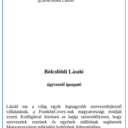
Bölcsföldi László
ügyvezető
igazgató
László ma a világ egyik legnagyobb szervezetfejlesztő
vállalatának, a FranklinCovey-nak magyarországi irodáját
vezeti. Kollégáival közösen az hajtja szenvedélyesen, hogy
szervezetek ezreinek és egyének millióinak segítsenek
Magyarországon működési kultúrájuk fejlesztésében.