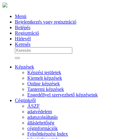
Menü
Bejelentkezés vagy regisztráció
Belépés
Regisztráció
Hírlevél
Keresés
Képzések
Képzési területek
Kiemelt képzések
Online képzések
Tantermi képzések
Engedéllyel szervezhető képzéseink
Cégünkről
ÁSZF
adatvédelem
adatszolgáltatás
álláslehetőség
céginformációk
Felnőttképzési Index