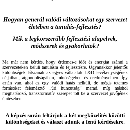
Hogyan generál valódi változásokat egy szervezet
életében a tanulás-fejlesztés?
Mik a legkorszerűbb fejlesztési alapelvek,
módszerek és gyakorlatok?
Ma már nem kérdés, hogy érdemes-e időt és energiát szánni a
szervezeteken belüli tanulásra és fejlesztésre. Ugyanakkor jelentős
különbségek látszanak az egyes vállalatok L&D tevékenységének
céljaiban, átgondoltságában, minőségében és eredményeiben. Így
aztán van, ahol ez egy valódi hatás nélküli, de mégis tetemes
forrásokat felemésztő „úri huncutság” marad, míg máshol
meghatározó, transzformatív szerepet tölt be a szervezet jövőjének
építésében.
A képzés során feltárjuk a két megközelítés közötti
különbségeket és választ adunk a fenti kérdésekre.