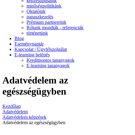
képzéstípusaink
minőségpolitikánk
Oktatóink
panaszkezelés
Prémium partnereink
Rólunk mondták - referenciák
történetünk
Blog
Eseménynaptár
Kapcsolat / Ügyfélszolgálat
E-learning belépés
Kreditpontos tananyagok
E-learning tananyagok
Adatvédelem az
egészségügyben
Kezdőlap
Adatvédelem
Adatvédelem képzések
Adatvédelem az egészségügyben