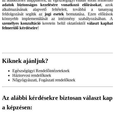
az adatkezelés alappilléreit, az egészségügyi ellátás során felmerülő
adatok biztonságos kezelésére vonatkozó előírásokat
, azok
alkalmazásának alapvető feltételeit, továbbá a tananyag
feldolgozását segítik az
jogi esetek
bemutatása. Ezen előírások
könnyebb implementálását az intézmény szabályozásában. A
személyes konzultáció
keretein belül oktatónktól
választ kaphat
felmerülő kérdéseire
!
Kiknek ajánljuk?
Egészségügyi Rendelőintézeteknek
Háziorvosi rendelőknek
Nőgyógyászati, Fogászati rendelőknek
Az alábbi kérdésekre biztosan választ kap
a képzésen: