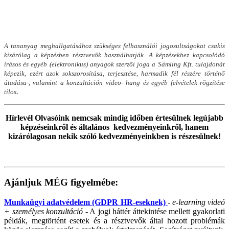
A tananyag meghallgatásához szükséges felhasználói jogosultságokat csakis
kizárólag a képzésben résztvevők használhatják. A képzésekhez kapcsolódó
írásos és egyéb (elektronikus) anyagok szerzői joga a Sämling Kft. tulajdonát
képezik, ezért azok sokszorosítása, terjesztése, harmadik fél részére történő
átadása-, valamint a konzultáción video- hang és egyéb felvételek rögzítése
.
tilos
Hírlevél Olvasóink nemcsak mindig időben értesülnek legújabb
képzéseinkről és általános kedvezményeinkről, hanem
kizárólagosan nekik szóló kedvezményeinkben is részesülnek!
Ajánljuk MÉG figyelmébe:
Munkaügyi adatvédelem (GDPR HR-eseknek)
-
e-learning videó
+ személyes konzultáció
- A jogi háttér áttekintése mellett gyakorlati
példák, megtörtént esetek és a résztvevők által hozott problémák