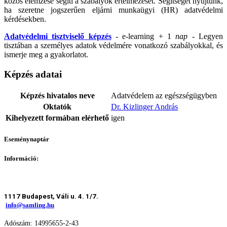
közös elemzése segíti a szabályok értelmezését. Segítséget nyújtunk,
ha szeretne jogszerűen eljárni munkaügyi (HR) adatvédelmi
kérdésekben.
Adatvédelmi tisztviselő képzés
- e-learning + 1
nap
- Legyen
tisztában a személyes adatok védelmére vonatkozó szabályokkal, és
ismerje meg a gyakorlatot.
Képzés adatai
Képzés hivatalos neve
Adatvédelem az egészségügyben
Oktatók
Dr. Kizlinger András
Kihelyezett formában elérhető
igen
Eseménynaptár
Információ:
1117 Budapest, Váli u. 4. 1/7.
info@samling.hu
Adószám: 14995655-2-43