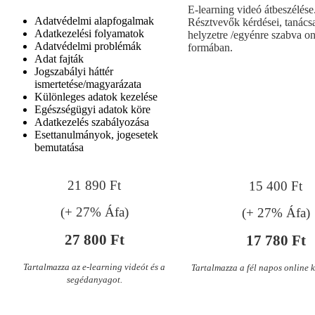
E-learning videó átbeszélése
Adatvédelmi alapfogalmak
Résztvevők kérdései, tanács
Adatkezelési folyamatok
helyzetre /egyénre szabva on
Adatvédelmi problémák
formában.
Adat fajták
Jogszabályi háttér
ismertetése/magyarázata
Különleges adatok kezelése
Egészségügyi adatok köre
Adatkezelés szabályozása
Esettanulmányok, jogesetek
bemutatása
21 890 Ft
15 400 Ft
(+ 27% Áfa)
(+ 27% Áfa)
27 800 Ft
17 780 Ft
Tartalmazza az e-learning videót és a
Tartalmazza a fél napos online k
segédanyagot.