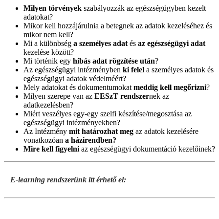
Milyen törvények
szabályozzák az egészségügyben kezelt
adatokat?
Mikor kell hozzájárulnia a betegnek az adatok kezeléséhez és
mikor nem kell?
Mi a különbség
a személyes adat
és
az egészségügyi adat
kezelése között?
Mi történik egy
hibás adat rögzítése után
?
Az egészségügyi intézményben
ki felel
a személyes adatok és
egészségügyi adatok védelméért?
Mely adatokat és dokumentumokat
meddig kell megőrizni
?
Milyen szerepe van az
EESzT rendszer
nek az
adatkezelésben?
Miért veszélyes egy-egy szelfi készítése/megosztása az
egészségügyi intézményekben?
Az Intézmény
mit határozhat meg
az adatok kezelésére
vonatkozóan
a házirendben?
Mire kell figyelni
az egészségügyi dokumentáció kezelőinek?
E-learning rendszerünk itt érhető el:
E-learning videó
Konzultáció