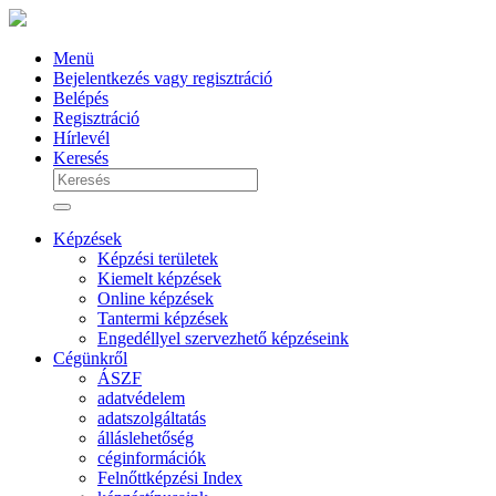
Menü
Bejelentkezés vagy regisztráció
Belépés
Regisztráció
Hírlevél
Keresés
Képzések
Képzési területek
Kiemelt képzések
Online képzések
Tantermi képzések
Engedéllyel szervezhető képzéseink
Cégünkről
ÁSZF
adatvédelem
adatszolgáltatás
álláslehetőség
céginformációk
Felnőttképzési Index