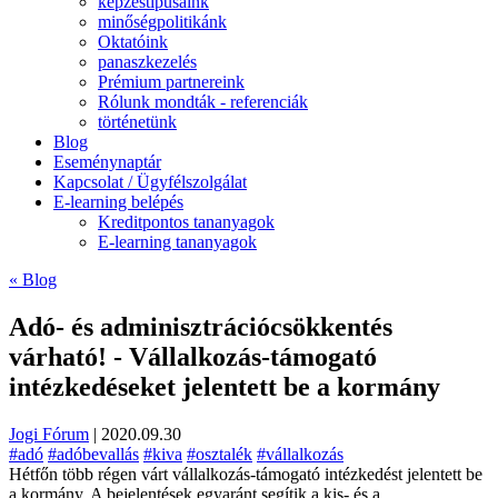
képzéstípusaink
minőségpolitikánk
Oktatóink
panaszkezelés
Prémium partnereink
Rólunk mondták - referenciák
történetünk
Blog
Eseménynaptár
Kapcsolat / Ügyfélszolgálat
E-learning belépés
Kreditpontos tananyagok
E-learning tananyagok
« Blog
Adó- és adminisztrációcsökkentés
várható! - Vállalkozás-támogató
intézkedéseket jelentett be a kormány
Jogi Fórum
|
2020.09.30
#adó
#adóbevallás
#kiva
#osztalék
#vállalkozás
Hétfőn több régen várt vállalkozás-támogató intézkedést jelentett be
a kormány. A bejelentések egyaránt segítik a kis- és a