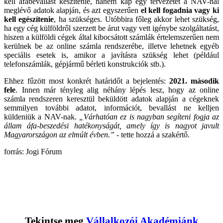
kell áfabevallást készítenie, hanem kap egy tervezetet a NAV-nál
meglévő adatok alapján, és azt egyszerűen
el kell fogadnia vagy ki
kell egészítenie
, ha szükséges. Utóbbira főleg akkor lehet szükség,
ha egy cég külföldről szerzett be árut vagy vett igénybe szolgáltatást,
hiszen a külföldi cégek által kibocsátott számlák értelemszerűen nem
kerülnek be az online számla rendszerébe, illetve lehetnek egyéb
speciális esetek is, amikor a javításra szükség lehet (például
telefonszámlák, gépjármű bérleti konstrukciók stb.).
Ehhez fűzött most konkrét határidőt a bejelentés:
2021. második
fele
. Innen már tényleg alig néhány lépés lesz, hogy az online
számla rendszeren keresztül beküldött adatok alapján a cégeknek
semmilyen további adatot, információt, bevallást ne kelljen
küldeniük a NAV-nak.
„Várhatóan ez is nagyban segíteni fogja az
állam áfa-beszedési hatékonyságát, amely így is nagyot javult
Magyarországon az elmúlt évben.”
- tette hozzá a szakértő.
forrás: Jogi Fórum
Tekintse meg
Vállalkozói Akadémiánk