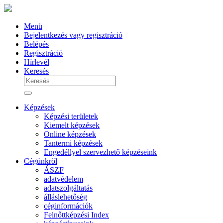
Menü
Bejelentkezés vagy regisztráció
Belépés
Regisztráció
Hírlevél
Keresés
Képzések
Képzési területek
Kiemelt képzések
Online képzések
Tantermi képzések
Engedéllyel szervezhető képzéseink
Cégünkről
ÁSZF
adatvédelem
adatszolgáltatás
álláslehetőség
céginformációk
Felnőttképzési Index