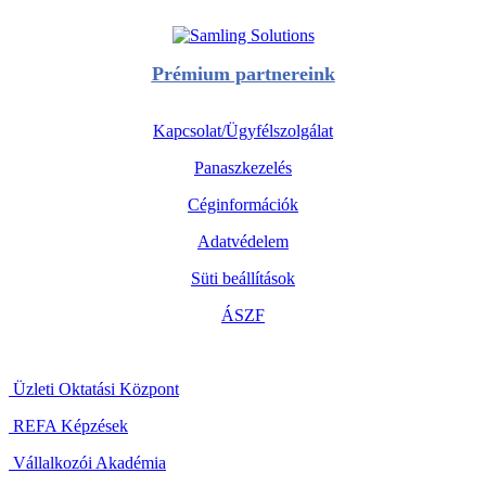
Prémium partnereink
Kapcsolat/Ügyfélszolgálat
Panaszkezelés
Céginformációk
Adatvédelem
Süti beállítások
ÁSZF
Üzleti Oktatási Központ
REFA Képzések
Vállalkozói Akadémia