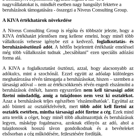
nagyvállalatokat is, mindkét esetben nagy hangsúlyt fektetve a
beruházások támogatására - összegzi a Niveus Consulting Group.
A KIVA értékhatárok növekedése
A Niveus Consulting Group is régóta és többször jelezte, hogy a
KIVA értékhatárt jelentősen meg kellene emelni, hogy minél több
vállalkozás vehesse igénybe ezt a kedvező,
foglalkoztatás- és
beruházásösztönző adót
. A hétfőn bejelentett értékhatár emeléssel
még több vállalkozást tudnak „becsábítani” ezen speciális adózási
forma alá.
A KIVA a foglalkoztatást ösztönzi, azzal, hogy alacsonyabb az
adókulcs, mint a szochónál. Ezzel együtt az adóalap különleges
meghatározása révén támogatja a beruházásokat, hiszen – szemben a
társasági adóval – nem az értékcsökkenés révén engedi elszámolni a
beruházások értékét, hanem egyszerűen
nem kell társasági adót
fizetni mindaddig, amíg a tulajdonos nem vesz ki osztalékot.
Azaz a beruházások teljes egészében ’elszámolhatóak’. Egyúttal az
adó bünteti az osztalékfelvételt, mert
több adót kell fizetni az
osztalék esetében, mintha társasági adót fizetne a cég
. Ezek mind
arra terelik a céget, hogy minél több alkalmazottjuk és beruházásuk
legyen, másképp fogalmazva, azoknak előnyös az adó, ahol a
tulajdonosok hosszú távon gondolkodnak és a bevételeket
elsősorban a cég működésére, fejlesztésére fordítják.