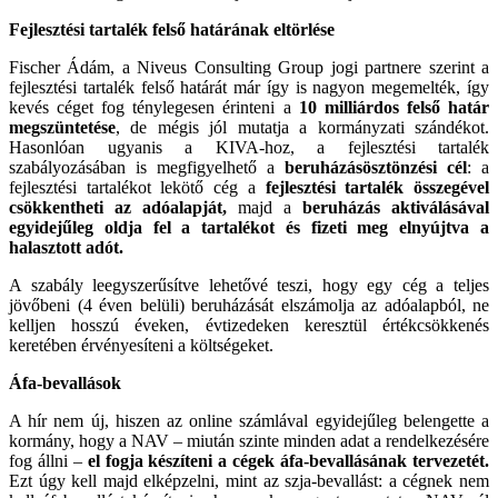
Fejlesztési tartalék felső határának eltörlése
Fischer Ádám, a Niveus Consulting Group jogi partnere szerint a
fejlesztési tartalék felső határát már így is nagyon megemelték, így
kevés céget fog ténylegesen érinteni a
10 milliárdos felső határ
megszüntetése
, de mégis jól mutatja a kormányzati szándékot.
Hasonlóan ugyanis a KIVA-hoz, a fejlesztési tartalék
szabályozásában is megfigyelhető a
beruházásösztönzési cél
: a
fejlesztési tartalékot lekötő cég a
fejlesztési tartalék összegével
csökkentheti az adóalapját,
majd a
beruházás aktiválásával
egyidejűleg oldja fel a tartalékot és fizeti meg elnyújtva a
halasztott adót.
A szabály leegyszerűsítve lehetővé teszi, hogy egy cég a teljes
jövőbeni (4 éven belüli) beruházását elszámolja az adóalapból, ne
kelljen hosszú éveken, évtizedeken keresztül értékcsökkenés
keretében érvényesíteni a költségeket.
Áfa-bevallások
A hír nem új, hiszen az online számlával egyidejűleg belengette a
kormány, hogy a NAV – miután szinte minden adat a rendelkezésére
fog állni –
el fogja készíteni a cégek áfa-bevallásának tervezetét.
Ezt úgy kell majd elképzelni, mint az szja-bevallást: a cégnek nem