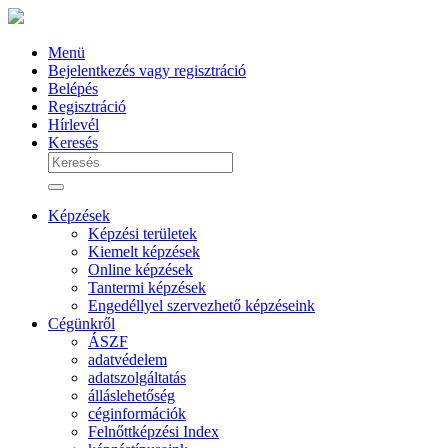
Menü
Bejelentkezés vagy regisztráció
Belépés
Regisztráció
Hírlevél
Keresés
Képzések
Képzési területek
Kiemelt képzések
Online képzések
Tantermi képzések
Engedéllyel szervezhető képzéseink
Cégünkről
ÁSZF
adatvédelem
adatszolgáltatás
álláslehetőség
céginformációk
Felnőttképzési Index