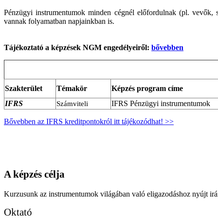
Pénzügyi instrumentumok minden cégnél előfordulnak (pl. vevők, szá
vannak folyamatban napjainkban is.
Tájékoztató a képzések NGM engedélyeiről:
bővebben
Szakterület
Témakör
Képzés program címe
IFRS
IFRS Pénzügyi instrumentumok
Számviteli
Bővebben az IFRS kreditpontokról itt tájékozódhat! >>
A képzés célja
Kurzusunk az instrumentumok világában való eligazodáshoz nyújt irán
Oktató