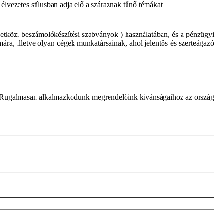
 élvezetes stílusban adja elő a száraznak tűnő témákat
tközi beszámolókészítési szabványok ) használatában, és a pénzügyi
ára, illetve olyan cégek munkatársainak, ahol jelentős és szerteágazó
juk. Rugalmasan alkalmazkodunk megrendelőink kívánságaihoz az ország