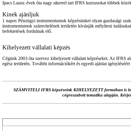
Ipacs Laura: évek óta nagy sikerrel tart IFRS kurzusokat többek között
Kinek ajánljuk
1 napos Pénzügyi instrumentumok képzésünket olyan gazdasági szake
instrumentumok számvitelének területén kívánják mélyíteni tudásukat.
befektetések fordulnak elő.
Kihelyezett vállalati képzés
Cégünk 2003 óta szervez kihelyezett vállalati képzéseket. Az IFRS a
egész területén. További információkért és egyedi ajánlat igényléséér
SZÁMVITELI IFRS képzéseink KIHELYEZETT formában is lebony
cégreszabott tematika alapján. Kérje