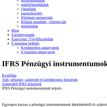
képzéstípusaink
minőségpolitikánk
Oktatóink
panaszkezelés
Prémium partnereink
Rólunk mondták - referenciák
történetünk
Blog
Eseménynaptár
Kapcsolat / Ügyfélszolgálat
E-learning belépés
Kreditpontos tananyagok
E-learning tananyagok
IFRS Pénzügyi instrumentumok
Kezdőlap
Adó, pénzügy, számvitel és kreditpontos képzések
Számviteli IFRS képzések
IFRS Pénzügyi instrumentumok képzés
Egynapos kurzus a pénzügyi instrumentumok áttekintéséről és számvite