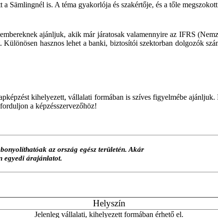
 a Sämlingnél is. A téma gyakorlója és szakértője, és a tőle megszokott
mbereknek ajánljuk, akik már járatosak valamennyire az IFRS (Nemze
 Különösen hasznos lehet a banki, biztosítói szektorban dolgozók szám
lapképzést kihelyezett, vállalati formában is szíves figyelmébe ajánl
t forduljon a képzésszervezőhöz!
olíthatóak az ország egész területén. Akár
n egyedi árajánlatot.
Helyszín
Jelenleg vállalati, kihelyezett formában érhető el.