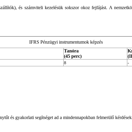
llítók), és számviteli kezelésük sokszor okoz fejfájást. A nemzetkö
IFRS Pénzügyi instrumentumok képzés
Tanóra
Kr
(45 perc)
(I
8
-
ytűt és gyakorlati segítséget ad a mindennapokban felmerülő kérdések