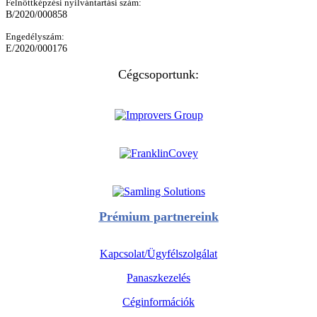
Felnőttképzési nyilvántartási szám:
B/2020/000858
Engedélyszám:
E/2020/000176
Cégcsoportunk:
Prémium partnereink
Kapcsolat/Ügyfélszolgálat
Panaszkezelés
Céginformációk