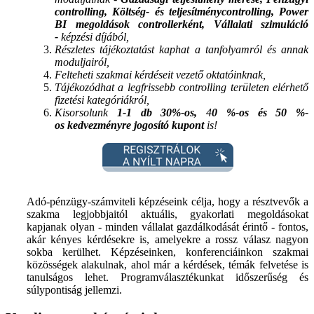
controlling, Költség- és teljesítménycontrolling, Power
BI megoldások controllerként,
Vállalati szimuláció
-
képzési díjából,
Részletes tájékoztatást kaphat a tanfolyamról és annak
moduljairól,
Felteheti szakmai kérdéseit vezető oktatóinknak,
Tájékozódhat a legfrissebb controlling területen elérhető
fizetési kategóriákról,
Kisorsolunk
1-1 db
30%-os,
4
0 %-os és 50 %-
os kedvezményre jogosító kupont
is!
Adó-pénzügy-számviteli képzéseink célja, hogy a résztvevők a
szakma legjobbjaitól aktuális, gyakorlati megoldásokat
kapjanak olyan - minden vállalat gazdálkodását érintő - fontos,
akár kényes kérdésekre is, amelyekre a rossz válasz nagyon
sokba kerülhet. Képzéseinken, konferenciáinkon szakmai
közösségek alakulnak, ahol már a kérdések, témák felvetése is
tanulságos lehet. Programválasztékunkat időszerűség és
súlypontiság jellemzi.