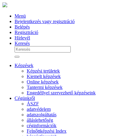
Menü
Bejelentkezés vagy regisztráció
Belépés
Regisztráció
Hírlevél
Keresés
Képzések
Képzési területek
Kiemelt képzések
Online képzések
Tantermi képzések
Engedéllyel szervezhető képzéseink
Cégünkről
ÁSZF
adatvédelem
adatszolgáltatás
álláslehetőség
céginformációk
Felnőttképzési Index