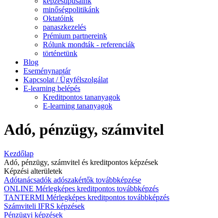
képzéstípusaink
minőségpolitikánk
Oktatóink
panaszkezelés
Prémium partnereink
Rólunk mondták - referenciák
történetünk
Blog
Eseménynaptár
Kapcsolat / Ügyfélszolgálat
E-learning belépés
Kreditpontos tananyagok
E-learning tananyagok
Adó, pénzügy, számvitel
Kezdőlap
Adó, pénzügy, számvitel és kreditpontos képzések
Képzési alterületek
Adótanácsadók adószakértők továbbképzése
ONLINE Mérlegképes kreditpontos továbbképzés
TANTERMI Mérlegképes kreditpontos továbbképzés
Számviteli IFRS képzések
Pénzügyi képzések