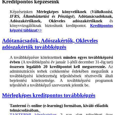
Kreditpontos képzéseink
Képzéseinken
Mérlegképes könyvelőknek
(
Vállalkozási,
IFRS, Államháztartási és Pénzügyi
),
Adótanácsadóknak,
Adószakértőknek, Okleveles adószakértőknek
és
könyvvizsgálóknak biztosítunk kreditpontot.
Kreditpontos
képzési táblázat>>
Adótanácsadók, Adószakértők, Okleveles
adószakértők továbbképzés
A továbbképzésre kötelezettnek
minden egyes továbbképzési
évben
(A továbbképzési év január 1-jétől december 31-éig tart)
összesen legalább 20 kreditpontot kell megszereznie.
Az
adminisztrációs terhek csökkentése érdekében megszűnik a
továbbképzési kötelezettség teljesítésének résztvevők általi
bejelentési kötelezettsége. A továbbképzési programok
teljesítését a továbbképző szervezetek jelentik be.
Mérlegképes kreditpontos továbbképzés
Tantermi
és
online (e-learning) formában,
kiváló előadók
tolmácsolásában.
TANTERMI képzéseinken
2 nap alatt teljesítheti éves