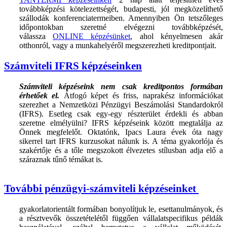
továbbképzési kötelezettségét, budapesti, jól megközelíthető
szállodák konferenciatermeiben. Amennyiben Ön tetszőleges
időpontokban szeretné elvégezni továbbképzését,
válassza
ONLINE képzésünket
, ahol kényelmesen akár
otthonról, vagy a munkahelyéről megszerezheti kreditpontjait.
Számviteli IFRS képzéseinken
Számviteli képzéseink nem csak kreditpontos formában
érhetőek el.
Átfogó képet és friss, naprakész információkat
szerezhet a Nemzetközi Pénzügyi Beszámolási Standardokról
(IFRS). Esetleg csak egy-egy részterület érdekli és abban
szeretne elmélyülni? IFRS képzéseink között megtalálja az
Önnek megfelelőt. Oktatónk, Ipacs Laura évek óta nagy
sikerrel tart IFRS kurzusokat nálunk is. A téma gyakorlója és
szakértője és a tőle megszokott élvezetes stílusban adja elő a
száraznak tűnő témákat is.
További pénzügyi-számviteli képzéseinket
gyakorlatorientált formában bonyolítjuk le, esettanulmányok, és
a résztvevők összetételétől függően vállalatspecifikus példák