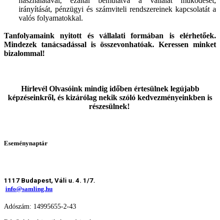
használatával, ezáltal bemutatva a vállalat működését,
irányítását, pénzügyi és számviteli rendszereinek kapcsolatát a
valós folyamatokkal.
Tanfolyamaink nyitott és vállalati formában is elérhetőek.
Mindezek tanácsadással is összevonhatóak. Keressen minket
bizalommal!
Hírlevél Olvasóink mindig időben értesülnek legújabb
képzéseinkről, és kizárólag nekik szóló kedvezményeinkben is
részesülnek!
Eseménynaptár
1117 Budapest, Váli u. 4. 1/7.
info@samling.hu
Adószám: 14995655-2-43