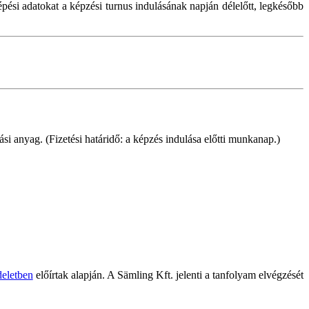
lépési adatokat a képzési turnus indulásának napján délelőtt, legkésőbb
si anyag. (Fizetési határidő: a képzés indulása előtti munkanap.)
deletben
előírtak alapján. A Sämling Kft. jelenti a tanfolyam elvégzését