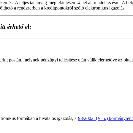
tkérdés. A teljes tananyag megtekintésére 4 hét áll rendelkezésre. A be
tölthető a rendszerben a kreditpontokról szóló elektronikus igazolás.
tt érhető el:
nt postán, melynek pénzügyi teljesítése után válik elérhetővé az oktatá
ktronikus formában a hivatalos igazolás, a
93/2002. (V. 5.) kormányren