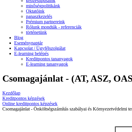
képzéstípusaink
minőségpolitikánk
Oktatóink
panaszkezelés
Prémium partnereink
Rólunk mondták - referenciák
történetünk
Blog
Eseménynaptár
Kapcsolat / Ügyfélszolgálat
E-learning belépés
Kreditpontos tananyagok
E-learning tananyagok
Csomagajánlat - (AT, ASZ, OASZ
Kezdőlap
Kreditpontos képzések
Online kreditpontos képzések
Csomagajánlat - Önköltségszámítás szabályai és Környezetvédelmi ter