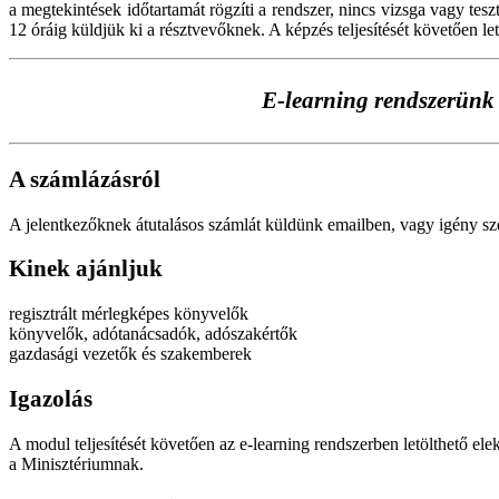
a megtekintések időtartamát rögzíti a rendszer, nincs vizsga vagy tesz
12 óráig küldjük ki a résztvevőknek. A képzés teljesítését követően le
E-learning rendszerünk i
A számlázásról
A jelentkezőknek átutalásos számlát küldünk emailben, vagy igény szeri
Kinek ajánljuk
regisztrált mérlegképes könyvelők
könyvelők, adótanácsadók, adószakértők
gazdasági vezetők és szakemberek
Igazolás
A modul teljesítését követően az e-learning rendszerben letölthető ele
a Minisztériumnak.