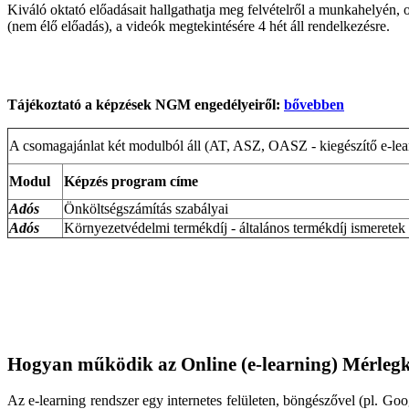
Kiváló oktató előadásait hallgathatja meg felvételről a munkahelyén, o
(nem élő előadás), a videók megtekintésére 4 hét áll rendelkezésre.
Tájékoztató a képzések NGM engedélyeiről:
bővebben
A csomagajánlat két modulból áll (AT, ASZ, OASZ - kiegészítő e-lea
Modul
Képzés program címe
Adós
Önköltségszámítás szabályai
Adós
Környezetvédelmi termékdíj - általános termékdíj ismeretek
Hogyan működik az Online (e-learning) Mérlegk
Az e-learning rendszer egy internetes felületen, böngészővel (pl. Go