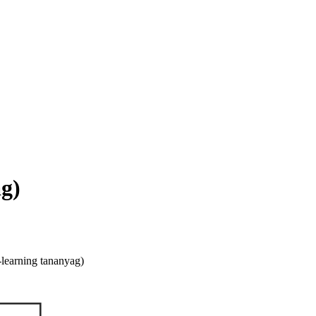
ag)
-learning tananyag)