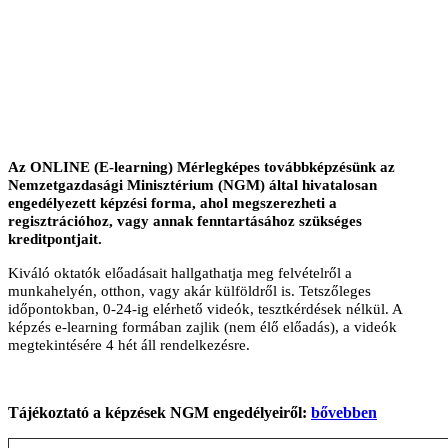
Az ONLINE (E-learning) Mérlegképes továbbképzésünk az
Nemzetgazdasági Minisztérium (NGM) által hivatalosan
engedélyezett képzési forma, ahol megszerezheti a
regisztrációhoz, vagy annak fenntartásához szükséges
kreditpontjait.
Kiváló oktatók előadásait hallgathatja meg felvételről a
munkahelyén, otthon, vagy akár külföldről is. Tetszőleges
időpontokban, 0-24-ig elérhető videók, tesztkérdések nélkül. A
képzés e-learning formában zajlik (nem élő előadás), a videók
megtekintésére 4 hét áll rendelkezésre.
Tájékoztató a képzések NGM engedélyeiről:
bővebben