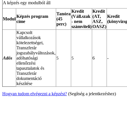
A képzés egy modulból áll
Kredit
Kredit
Tanóra
Képzés program
(Váll.szak
(AT,
Kredit
Modul
(45
címe
- nem
ASZ,
(könyvizsg
perc)
számviteli)
OASZ)
Kapcsolt
vállalkozások
kötelezettségei,
Transzferár
jogszabályváltozások,
Adós
adóhatósági
6
-
5
5
ellenőrzési
tapasztalatok és
Transzferár
dokumentáció
készítése
Hogyan tudom elvégezni a képzést?
(Segítség a jelentkezéshez)