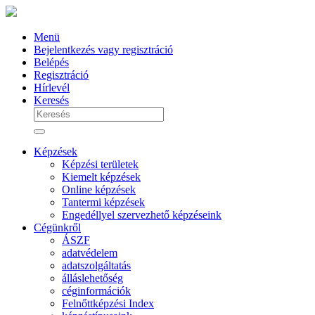
Menü
Bejelentkezés vagy regisztráció
Belépés
Regisztráció
Hírlevél
Keresés
Képzések
Képzési területek
Kiemelt képzések
Online képzések
Tantermi képzések
Engedéllyel szervezhető képzéseink
Cégünkről
ÁSZF
adatvédelem
adatszolgáltatás
álláslehetőség
céginformációk
Felnőttképzési Index