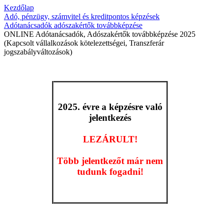
Kezdőlap
Adó, pénzügy, számvitel és kreditpontos képzések
Adótanácsadók adószakértők továbbképzése
ONLINE Adótanácsadók, Adószakértők továbbképzése 2025
(Kapcsolt vállalkozások kötelezettségei, Transzferár
jogszabályváltozások)
2025. évre a képzésre való
jelentkezés
LEZÁRULT!
Több jelentkezőt már nem
tudunk fogadni!