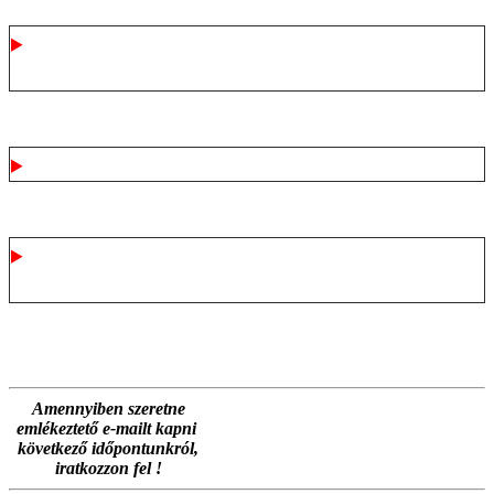
Hogyan működik az Online (e-
learning) Mérlegképes képzés?
Igazolás
Adótanácsadói, adószakértői és
okleveles adószakértői regisztráció
Amennyiben szeretne
emlékeztető e-mailt kapni
következő időpontunkról,
iratkozzon fel !