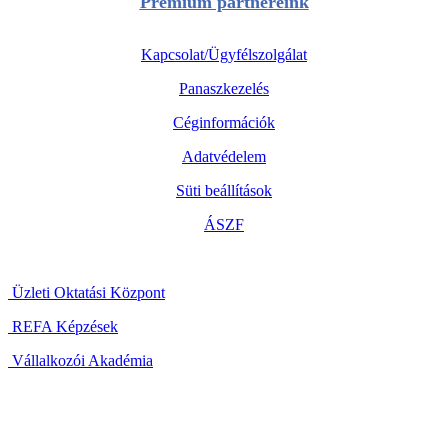
Prémium partnereink
Kapcsolat/Ügyfélszolgálat
Panaszkezelés
Céginformációk
Adatvédelem
Süti beállítások
ÁSZF
Üzleti Oktatási Központ
REFA Képzések
Vállalkozói Akadémia