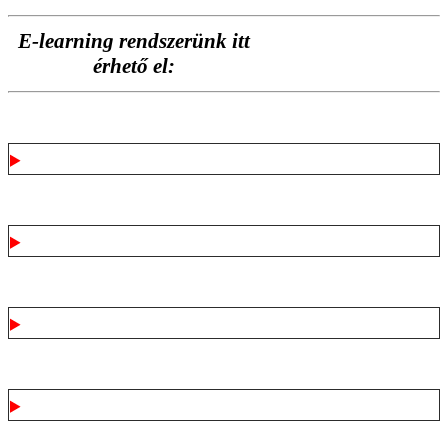
E-learning rendszerünk itt
érhető el:
Kinek ajánljuk
Cél, Kompetencia, Eredmény
Oktatók
Számlázásról