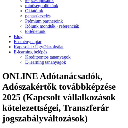
képzéstípusaink
minőségpolitikánk
Oktatóink
panaszkezelés
Prémium partnereink
Rólunk mondták - referenciák
történetünk
Blog
Eseménynaptár
Kapcsolat / Ügyfélszolgálat
E-learning belépés
Kreditpontos tananyagok
E-learning tananyagok
ONLINE Adótanácsadók,
Adószakértők továbbképzése
2025 (Kapcsolt vállalkozások
kötelezettségei, Transzferár
jogszabályváltozások)