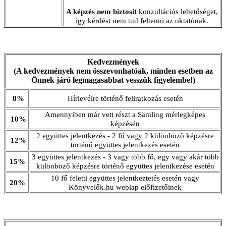
A képzés nem biztosít
konzultációs lehetőséget,
így kérdést nem tud feltenni az oktatónak.
Kedvezmények
(A kedvezmények nem összevonhatóak, minden esetben az
Önnek járó legmagasabbat vesszük figyelembe!)
8%
Hírlevélre történő feliratkozás esetén
Amennyiben már vett részt a Sämling mérlegképes
10%
képzésén
2 együttes jelentkezés - 2 fő vagy 2 különböző képzésre
12%
történő együttes jelentkezés esetén
3 együttes jelentkezés - 3 vagy több fő, egy vagy akár több
15%
különböző képzésre történő együttes jelentkezése esetén
10 fő feletti együttes jelentkeztetés esetén vagy
20%
Könyvelők.hu weblap előfizetőinek