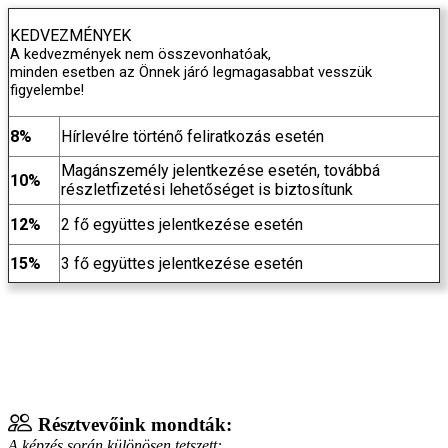
KEDVEZMÉNYEK
A kedvezmények nem összevonhatóak,
minden esetben az Önnek járó legmagasabbat vesszük
figyelembe!
8%
Hírlevélre történő feliratkozás esetén
Magánszemély jelentkezése esetén, továbbá
10%
részletfizetési lehetőséget is biztosítunk
12%
2 fő együttes jelentkezése esetén
15%
3 fő együttes jelentkezése esetén
Résztvevőink mondták:
A képzés során különösen tetszett: