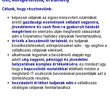
Célunk, hogy résztvevőink:
képessé váljanak az egyes könyvviteli számlákat
érintő
gazdasági események vállalati vagyonra,
jövedelemre és cash flow-ra gyakorolt hatását
megérteni
és elemzés útján megfelelő válaszokat
adni a folyamatos fejlődés irányának fenntartásához,
értsék a beszámoló tartalmát
, és tudjanak
következtetéseket, előrejelzéseket adni - így segítve a
vállalkozás céljainak elérését,
alkalmasak legyenek a beszámoló alapján egy
adott
cég vagyoni, pénzügyi és jövedelmi
helyzetének komplex értékelésére
, és mindezt úgy,
hogy a
kapcsolódó mutatókkal
átlátható módon a
megfelelő IT eszközök bevonásával prezentálják azt a
döntéshozók részére,
hozzáadott
értéket tudjanak adni
a vállalkozás
stratégiai céljainak fenntartásához.