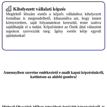
Kihelyezett vállalati képzés
Megfelelő létszám esetén a képzés vállalathoz kihelyezett
formában is megrendelhető, kihasználva azt, hogy ismert
környezetben, saját folyamatokon keresztül, testre szabva
sajátíthatják el a tudást.
Képzésünket az Önök által választott
napokon szervezzük meg. Igény esetén kérje egyedi
ajánlatunkat!
Amennyiben szeretne emlékeztető e-mailt kapni képzésünkről,
kattintson az alábbi gombra!
Hírlevél Olvasóink időben értesülnek legújabb képzéseinkről, és