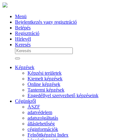
Menü
Bejelentkezés vagy regisztráció
Belépés
Regisztráció
Hírlevél
Keresés
Képzések
Képzési területek
Kiemelt képzések
Online képzések
Tantermi képzések
Engedéllyel szervezhető képzéseink
Cégünkről
ÁSZF
adatvédelem
adatszolgáltatás
álláslehetőség
céginformációk
Felnőttképzési Index