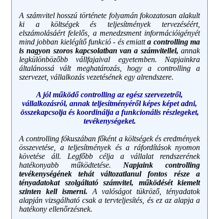
A számvitel hosszú története folyamán fokozatosan alakult
ki a költségek és teljesítmények tervezéséért,
elszámolásáért felelős, a menedzsment információigényét
mind jobban kielégítő funkció - és emiatt
a controlling ma
is nagyon szoros kapcsolatban van a számvitellel,
annak
legkülönbözőbb vállfajaival egyetemben. Napjainkra
általánossá vált meghatározás, hogy a controlling a
szervezet, vállalkozás vezetésének egy alrendszere.
A jól működő controlling az egész szervezetről,
vállalkozásról, annak teljesítményéről képes képet adni,
összekapcsolja és koordinálja a funkcionális részlegeket,
tevékenységeket.
A controlling fókuszában főként a költségek és eredmények
összevetése, a teljesítmények és a ráfordítások nyomon
követése áll. Legfőbb célja a vállalat rendszerének
hatékonyabb működtetése.
Napjaink controlling
tevékenységének tehát változatlanul fontos része a
tényadatokat szolgáltató számvitel, működését kiemelt
szinten kell ismerni.
A valóságot tükröző, tényadatok
alapján vizsgálható csak a tervteljesítés, és ez az alapja a
hatékony ellenőrzésnek.