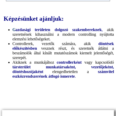
Képzésünket ajánljuk:
G
azdasági területen dolgozó szakembereknek
,
akik
szeretnének kihasználni a modern controlling nyújtotta
elemzési lehetőségeket.
Controllerek, vezetők számára, akik
döntések
előkészítésben
vesznek részt, és szeretnék átlátni a
beszámolók által kínált mutatószámok kiemelt jelentőségét,
szerepét.
Akiknek a munkájához
controllerként
vagy kapcsolódó
társterület munkatársaként, vezetőjeként,
döntéshozójaként
elengedhetetlen a
számvitel
eszközrendszerének átfogó ismerete
.