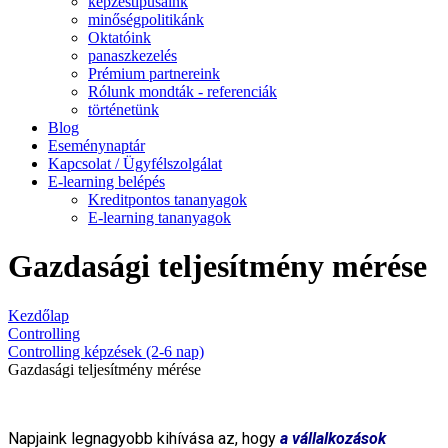
képzéstípusaink
minőségpolitikánk
Oktatóink
panaszkezelés
Prémium partnereink
Rólunk mondták - referenciák
történetünk
Blog
Eseménynaptár
Kapcsolat / Ügyfélszolgálat
E-learning belépés
Kreditpontos tananyagok
E-learning tananyagok
Gazdasági teljesítmény mérése
Kezdőlap
Controlling
Controlling képzések (2-6 nap)
Gazdasági teljesítmény mérése
Napjaink legnagyobb kihívása az, hogy
a vállalkozások