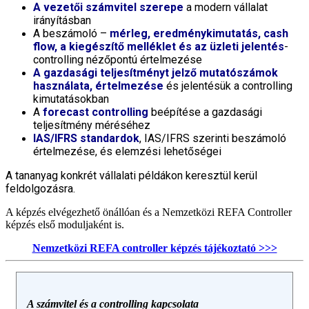
A vezetői számvitel szerepe
a modern vállalat
irányításban
A beszámoló –
mérleg, eredménykimutatás, cash
flow, a kiegészítő melléklet és az üzleti jelentés
-
controlling nézőpontú értelmezése
A gazdasági teljesítményt jelző mutatószámok
használata, értelmezése
és jelentésük a controlling
kimutatásokban
A
forecast controlling
beépítése a gazdasági
teljesítmény méréséhez
IAS/IFRS standardok
, IAS/IFRS szerinti beszámoló
értelmezése, és elemzési lehetőségei
A tananyag konkrét vállalati példákon keresztül kerül
feldolgozásra.
A képzés elvégezhető önállóan és a Nemzetközi REFA Controller
képzés első moduljaként is.
Nemzetközi REFA controller képzés tájékoztató >>>
A számvitel és a controlling kapcsolata