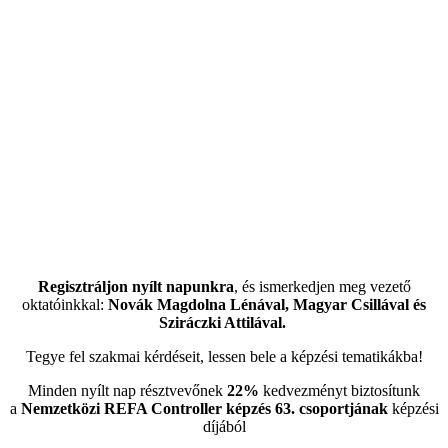
Regisztráljon nyílt napunkra
, és ismerkedjen meg vezető
oktatóinkkal:
Novák Magdolna Lénával, Magyar Csillával és
Sziráczki Attilával.
Tegye fel szakmai kérdéseit, lessen bele a képzési tematikákba!
Minden nyílt nap résztvevőnek
22%
kedvezményt biztosítunk
a
Nemzetközi REFA Controller képzés 63. csoportjának
képzési
díjából