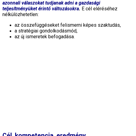
azonnali válaszokat tudjanak adni a gazdasági
teljesítményüket érintő változásokra
.
E cél eléréséhez
nélkülözhetetlen:
az összefüggéseket felismerni képes szaktudás,
a stratégiai gondolkodásmód,
az új ismeretek befogadása.
Cél, kompetencia, eredmény