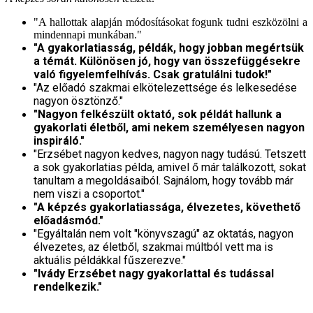
"A hallottak alapján módosításokat fogunk tudni eszközölni a
mindennapi munkában."
"A gyakorlatiasság, példák, hogy jobban megértsük
a témát. Különösen jó, hogy van összefüggésekre
való figyelemfelhívás. Csak gratulálni tudok!"
"Az előadó szakmai elkötelezettsége és lelkesedése
nagyon ösztönző."
"Nagyon felkészült oktató, sok példát hallunk a
gyakorlati életből, ami nekem személyesen nagyon
inspiráló."
"Erzsébet nagyon kedves, nagyon nagy tudású. Tetszett
a sok gyakorlatias példa, amivel ő már találkozott, sokat
tanultam a megoldásaiból. Sajnálom, hogy tovább már
nem viszi a csoportot."
"A képzés gyakorlatiassága, élvezetes, követhető
előadásmód."
"Egyáltalán nem volt "könyvszagú" az oktatás, nagyon
élvezetes, az életből, szakmai múltból vett ma is
aktuális példákkal fűszerezve."
"Ivády Erzsébet nagy gyakorlattal és tudással
rendelkezik."