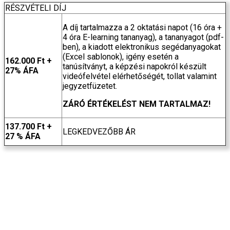
RÉSZVÉTELI DÍJ
A díj tartalmazza a 2 oktatási napot
(16 óra +
4 óra E-learning tananyag),
a tananyagot (pdf-
ben), a kiadott elektronikus segédanyagokat
(Excel sablonok), igény esetén a
162.000 Ft +
tanúsítványt, a képzési napokról készült
27% ÁFA
videófelvétel elérhetőségét, tollat valamint
jegyzetfüzetet.
ZÁRÓ ÉRTÉKELÉST NEM TARTALMAZ!
137.700 Ft +
LEGKEDVEZŐBB ÁR
27 % ÁFA