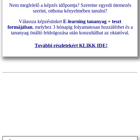
Nem megfelelő a képzés időpontja? Szeretne egyedi ütemezés
szerint, otthona kényelmében tanulni?
Válassza képzésünket
E-learning tananyag + teszt
formájában
, melyhez 3 hónapig folyamatosan hozzáférhet és a
tananyag önálló feldolgozása után konzultálhat az oktatóval.
További részletekért KLIKK IDE!