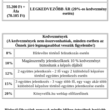
55.200 Ft +
LEGKEDVEZŐBB ÁR (20%-os kedvezmény
Áfa
esetén)
(70.105 Ft)
Kedvezmények
(A kedvezmények nem összevonhatóak, minden esetben az
Önnek járó legmagasabbat vesszük figyelembe!)
8%
Hírlevélre történő feliratkozás esetén
Magánszemély jelentkezőknek 10 % kedvezményt
10%
biztosítunk a képzés díjából
2 együttes jelentkezés - 2 fő vagy 2 különböző képzésre
12%
történő együttes jelentkezés esetén
3 együttes jelentkezés - 3 vagy több fő, egy vagy akár több
15%
különböző képzésre történő együttes jelentkezése esetén
20%
Könyvelők.hu weblap előfizetőinek
Hírlevél Olvasóink nemcsak mindig időben értesülnek legújabb