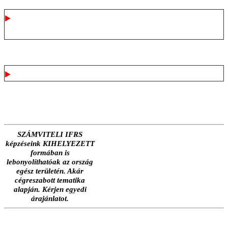
Kihelyezett VÁLLALATI képzési
formában
Számlázásról
SZÁMVITELI IFRS
képzéseink KIHELYEZETT
formában is
lebonyolíthatóak az ország
egész területén. Akár
cégreszabott tematika
alapján. Kérjen egyedi
árajánlatot.