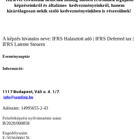
képzéseinkről és általános kedvezményeinkről, hanem
kizárólagosan nekik szóló kedvezményeinkben is részesülnek!
A képzés hivatalos neve: IFRS Halasztott adó | IFRS Deferred tax |
IFRS Latente Steuern
Eseménynaptár
Információ:
1117 Budapest, Váli u. 4. 1/7.
info@samling.hu
Adószám: 14995655-2-43
Felnőttképzési nyilvántartási szám:
B/2020/000858
Engedélyszám:
E/2020/000176