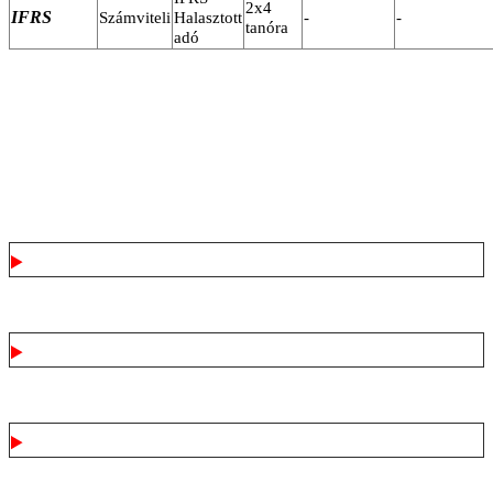
2x4
IFRS
Számviteli
Halasztott
-
-
tanóra
adó
Kinek ajánljuk
Miről szól a képzés?
Oktató