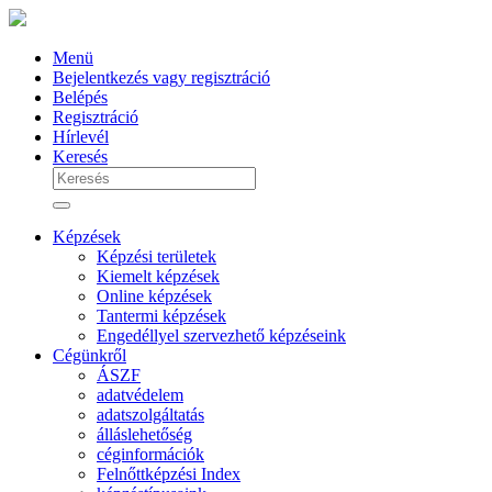
Menü
Bejelentkezés vagy regisztráció
Belépés
Regisztráció
Hírlevél
Keresés
Képzések
Képzési területek
Kiemelt képzések
Online képzések
Tantermi képzések
Engedéllyel szervezhető képzéseink
Cégünkről
ÁSZF
adatvédelem
adatszolgáltatás
álláslehetőség
céginformációk
Felnőttképzési Index