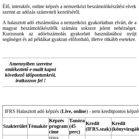
Élő, interaktív, online képzés a nemzetközi beszámolókészítési elvek
szerint az adózás számviteli kezeléséről.
A halasztott adó elszámolása a nemzetközi gyakorlatban elvárt, de a
magyar beszámolókészítők számára sokszor jelent nehézséget.
Kurzusunk az adóelszámolás gyakorlati használatához nyújt
segítséget és ad példákat gyakran előforduló, illetve ritkább esetekre.
Amennyiben szeretne
emlékeztető e-mailt kapni
következő időpontunkról,
iratkozzon fel !
IFRS Halasztott adó képzés (
Live, online
) - nem kreditpontos képzé
Képzés
Tanóra
Kredit
Kredit
Szakterület
Témakör
program
(45
(IFRS.szak)
(könyvizsgál
címe
perc)
IFRS