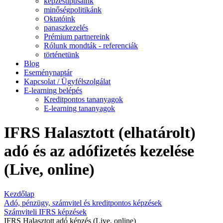
képzéstípusaink
minőségpolitikánk
Oktatóink
panaszkezelés
Prémium partnereink
Rólunk mondták - referenciák
történetünk
Blog
Eseménynaptár
Kapcsolat / Ügyfélszolgálat
E-learning belépés
Kreditpontos tananyagok
E-learning tananyagok
IFRS Halasztott (elhatárolt)
adó és az adófizetés kezelése
(Live, online)
Kezdőlap
Adó, pénzügy, számvitel és kreditpontos képzések
Számviteli IFRS képzések
IFRS Halasztott adó képzés (Live, online)