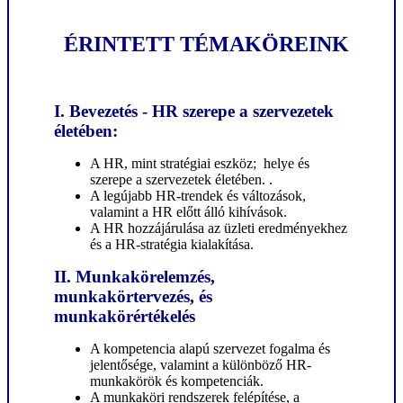
ÉRINTETT TÉMAKÖREINK
I. Bevezetés - HR szerepe a szervezetek
életében:
A HR, mint stratégiai eszköz; helye és
szerepe a szervezetek életében. .
A legújabb HR-trendek és változások,
valamint a HR előtt álló kihívások.
A HR hozzájárulása az üzleti eredményekhez
és a HR-stratégia kialakítása.
II. Munkakörelemzés,
munkakörtervezés, és
munkakörértékelés
A kompetencia alapú szervezet fogalma és
jelentősége, valamint a különböző HR-
munkakörök és kompetenciák.
A munkaköri rendszerek felépítése, a