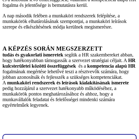
fogalma és jelentősége is bemutatásra kerül.
A nap második felében a munkaköri rendszerek felépítése, a
munkakörök elhatárolásának szempontjai, a munkaköri leírások
szerepe és elkészítésének módja kerülnek megismerésre.
A KÉPZÉS SORÁN MEGSZERZETT
tudás és gyakorlati ismeretek
segítik a HR szakembereket abban,
hogy hatékonyabban támogassák a szervezet stratégiai céljait. A
HR
kulcsterületei közötti összefüggések
és a
kompetencia alapú HR
fogalmának megértése lehetővé teszi a résztvevők számára, hogy
jobban azonosítsák és fejlesszék a szükséges kompetenciákat.
A
munkaköri rendszerek és leírások kialakításának ismerete
pedig hozzájárul a szervezet hatékonyabb működéséhez, a
munkakörök pontos meghatározásához és ahhoz, hogy a
munkavállalók feladatai és felelősségei mindenki számára
egyértelműek legyenek.