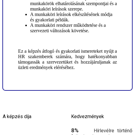
munkakörök elhatárolásának szempontjai és a
munkaköri leírások szerepe.
A munkaköri leírások elkészítésének módja
és gyakorlati példák.
A munkaköri rendszer működtetése és a
szervezeti változások követése.
Ez a képzés átfogó és gyakorlati ismereteket nyújt a
HR szakemberek számára, hogy hatékonyabban
támogassák a szervezetüket és hozzájáruljanak az
üzleti eredmények eléréséhez.
A képzés díja
Kedvezmények
8%
Hírlevélre történő