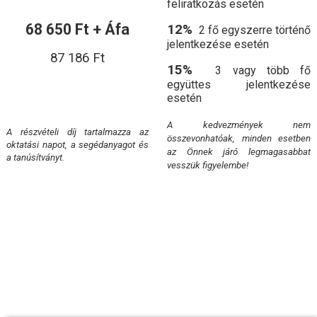
feliratkozás esetén
68 650 Ft + Áfa
12%
2 fő egyszerre történő
jelentkezése esetén
87 186 Ft
15%
3 vagy több fő
együttes jelentkezése
esetén
A kedvezmények nem
A részvételi díj tartalmazza az
összevonhatóak, minden esetben
oktatási napot, a segédanyagot és
az Önnek járó legmagasabbat
a tanúsítványt.
vesszük figyelembe!