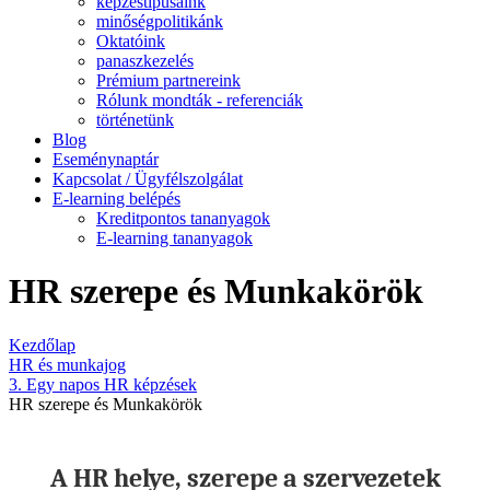
képzéstípusaink
minőségpolitikánk
Oktatóink
panaszkezelés
Prémium partnereink
Rólunk mondták - referenciák
történetünk
Blog
Eseménynaptár
Kapcsolat / Ügyfélszolgálat
E-learning belépés
Kreditpontos tananyagok
E-learning tananyagok
HR szerepe és Munkakörök
Kezdőlap
HR és munkajog
3. Egy napos HR képzések
HR szerepe és Munkakörök
A HR helye, szerepe a szervezetek