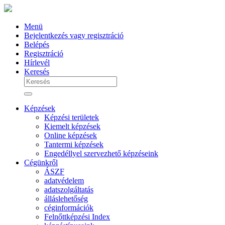
Menü
Bejelentkezés vagy regisztráció
Belépés
Regisztráció
Hírlevél
Keresés
Képzések
Képzési területek
Kiemelt képzések
Online képzések
Tantermi képzések
Engedéllyel szervezhető képzéseink
Cégünkről
ÁSZF
adatvédelem
adatszolgáltatás
álláslehetőség
céginformációk
Felnőttképzési Index