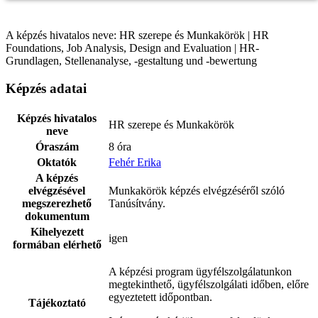
A képzés hivatalos neve: HR szerepe és Munkakörök | HR
Foundations, Job Analysis, Design and Evaluation | HR-
Grundlagen, Stellenanalyse, -gestaltung und -bewertung
Képzés adatai
Képzés hivatalos
HR szerepe és Munkakörök
neve
Óraszám
8 óra
Oktatók
Fehér Erika
A képzés
elvégzésével
Munkakörök képzés elvégzéséről szóló
megszerezhető
Tanúsítvány.
dokumentum
Kihelyezett
igen
formában elérhető
A képzési program ügyfélszolgálatunkon
megtekinthető, ügyfélszolgálati időben, előre
egyeztetett időpontban.
Tájékoztató