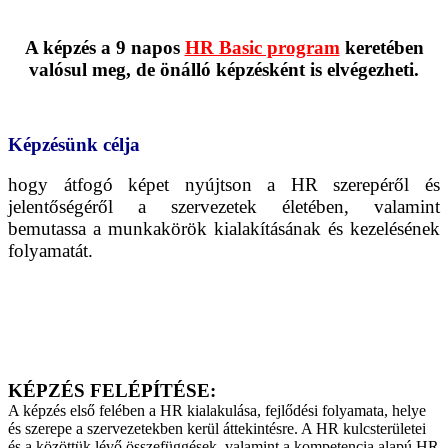
A képzés a 9 napos
HR Basic program
keretében
valósul meg, de önálló képzésként is elvégezheti.
Képzésünk célja
hogy átfogó képet nyújtson a HR szerepéről és
jelentőségéről a szervezetek életében, valamint
bemutassa a munkakörök kialakításának és kezelésének
folyamatát.
KÉPZÉS FELÉPÍTÉSE:
A képzés első felében a HR kialakulása, fejlődési folyamata, helye
és szerepe a szervezetekben kerül áttekintésre. A HR kulcsterületei
és a közöttük lévő összefüggések, valamint a kompetencia alapú HR