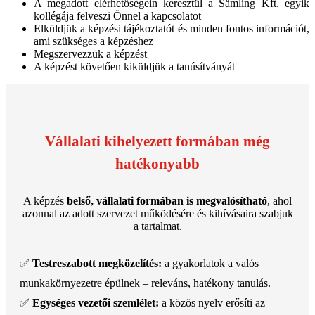
A megadott elérhetőségein keresztül a Sämling Kft. egyik
kollégája felveszi Önnel a kapcsolatot
Elküldjük a képzési tájékoztatót és minden fontos információt,
ami szükséges a képzéshez
Megszervezzük a képzést
A képzést követően kiküldjük a tanúsítványát
Vállalati kihelyezett formában még
hatékonyabb
A képzés
belső, vállalati formában is megvalósítható
, ahol
azonnal az adott szervezet működésére és kihívásaira szabjuk
a tartalmat.
✅
Testreszabott megközelítés:
a gyakorlatok a valós
munkakörnyezetre épülnek – releváns, hatékony tanulás.
✅
Egységes vezetői szemlélet:
a közös nyelv erősíti az