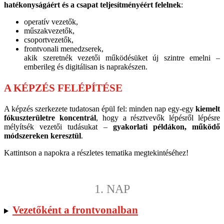
hatékonyságáért és a csapat teljesítményéért felelnek
:
operatív vezetők,
műszakvezetők,
csoportvezetők,
frontvonali menedzserek,
akik szeretnék vezetői működésüket új szintre emelni –
emberileg és digitálisan is naprakészen.
A KÉPZÉS FELÉPÍTÉSE
A képzés szerkezete tudatosan épül fel: minden nap egy-egy
kiemelt
fókuszterületre koncentrál
, hogy a résztvevők lépésről lépésre
mélyítsék vezetői tudásukat –
gyakorlati példákon, működő
módszereken keresztül
.
Kattintson a napokra a részletes tematika megtekintéséhez!
1. NAP
Vezetőként a frontvonalban