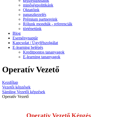
képzéstípusaink
minőségpolitikánk
Oktatóink
panaszkezelés
Prémium partnereink
Rólunk mondták - referenciák
történetünk
Blog
Eseménynaptár
Kapcsolat / Ügyfélszolgálat
E-learning belépés
Kreditpontos tananyagok
E-learning tananyagok
Operatív Vezető
Kezdőlap
Vezetői képzések
Sämling Vezetői képzések
Operatív Vezető
Operatív Vezető Képzés