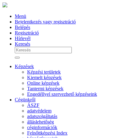
Menü
Bejelentkezés vagy regisztráció
Belépés
Regisztráció
Hírlevél
Keresés
Képzések
Képzési területek
Kiemelt képzések
Online képzések
Tantermi képzések
Engedéllyel szervezhető képzéseink
Cégünkről
ÁSZF
adatvédelem
adatszolgáltatás
álláslehetőség
céginformációk
Felnőttképzési Index