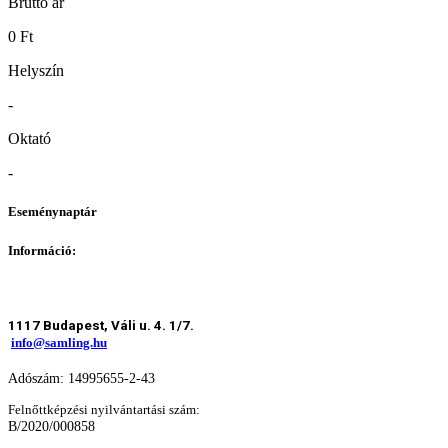
Bruttó ár
0 Ft
Helyszín
-
Oktató
-
Eseménynaptár
Információ:
1117 Budapest, Váli u. 4. 1/7.
info@samling.hu
Adószám: 14995655-2-43
Felnőttképzési nyilvántartási szám:
B/2020/000858