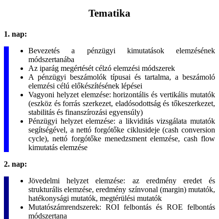
Tematika
1. nap:
Bevezetés a pénzügyi kimutatások elemzésének
módszertanába
Az iparág megértését célzó elemzési módszerek
A pénzügyi beszámolók típusai és tartalma, a beszámoló
elemzési célú előkészítésének lépései
Vagyoni helyzet elemzése: horizontális és vertikális mutatók
(eszköz és forrás szerkezet, eladósodottság és tőkeszerkezet,
stabilitás és finanszírozási egyensúly)
Pénzügyi helyzet elemzése: a likviditás vizsgálata mutatók
segítségével, a nettó forgótőke ciklusideje (cash conversion
cycle), nettó forgótőke menedzsment elemzése, cash flow
kimutatás elemzése
2. nap:
Jövedelmi helyzet elemzése: az eredmény eredet és
strukturális elemzése, eredmény színvonal (margin) mutatók,
hatékonysági mutatók, megtérülési mutatók
Mutatószámrendszerek: ROI felbontás és ROE felbontás
módszertana