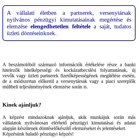
A vállalati életben a partnerek, versenytársak
nyilvános pénzügyi kimutatásainak megértése és
elemzése
elengedhetetlen feltétele
a saját, tudatos
üzleti döntéseinknek.
A beszámolóból származó információk értékelése része a banki
hitelezők hitelképességi és kockázatbecslési folyamatának, új
vevők vagy üzleti partnerek fizetőképességének megítélése esetén,
de a módszertan előkerül a versenytársak vagy a piaci szereplők
múltbeli teljesítményének elemzése során is.
Kinek ajánljuk?
A képzést mindazoknak ajánljuk, akik munkájuk során más
vállalatok nyilvánosan elérhető pénzügyi kimutatásai és adatai
alapján készítenek döntéselőkészítő elemzéseket és jelentéseket.
Képzésünk haladó pénzügyi képzés!