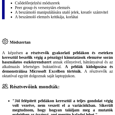
Csődelőrejelzési módszerek
Peer group és versenytárs elemzés
A beszámoló manipulálására utaló jelek, kreatív számvitel
A beszámoló elemzés kritikája, korlátai
Módszertan
A képzésen
a résztvevők gyakorlati példákon és eseteken
keresztül beszélik végig a pénzügyi kimutatások elemzése során
használatos eszközrendszert
annak előnyeivel, hátrányaival és az
alkalmazás lehetséges buktatóival.
A példák kidolgozása és
demonstrálása Microsoft Excelben történik
. A résztvevők az
oktatóval együtt dolgoznak saját laptopjukon.
Résztvevőink mondták:
"Jól felépített példákon keresztül a teljes gondolat végig
volt vezetve, nem veszett el a variációkban. Sikerült
megtudnom, hogy hogyan találjam meg a mutatók
erdejében az ösvényt, ami mentén haladni lehet."