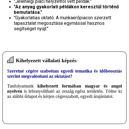
"Jelenlegi piaci helyzetről vett példák."
"Az anyag gyakorlati példákon keresztül történő
bemutatása."
"Gyakorlatias oktató. A munkaerőpiacon szerzett
tapasztalat megosztása egymással hasznos
segítséget nyújt."
Kihelyezett vállalati képzés
:
Szeretné cégére szabottan egyedi tematika és időbeosztás
szerint megvalósítani az oktatást?
T
anfolyamunk
kihelyezett formában magyar és angol
nyelven
is lebonyolítható az ország egész területén. Töltse ki
az alábbi űrlapot és kérjen cégreszabott, egyedi árajánlatot.