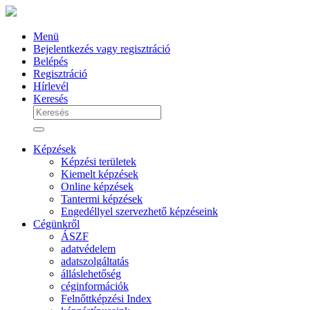
Menü
Bejelentkezés vagy regisztráció
Belépés
Regisztráció
Hírlevél
Keresés
Képzések
Képzési területek
Kiemelt képzések
Online képzések
Tantermi képzések
Engedéllyel szervezhető képzéseink
Cégünkről
ÁSZF
adatvédelem
adatszolgáltatás
álláslehetőség
céginformációk
Felnőttképzési Index