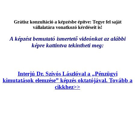
Grátisz konzultáció a képzésbe építve: Tegye fel saját
vállalatára vonatkozó kérdéseit is!
A képzést bemutató ismertető videónkat az alábbi
képre kattintva tekintheti meg:
Interjú Dr. Szívós Lászlóval a „Pénzügyi
kimutatások elemzése” képzés oktatójával. Tovább a
cikkhez>>