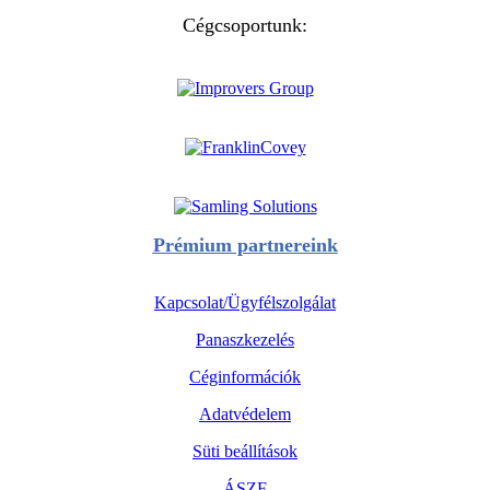
Cégcsoportunk:
Prémium partnereink
Kapcsolat/Ügyfélszolgálat
Panaszkezelés
Céginformációk
Adatvédelem
Süti beállítások
ÁSZF