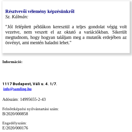
Résztvevői vélemény képzésünkről
Sz. Kálmán:
"Jól felépített példákon keresztül a teljes gondolat végig volt
vezetve, nem veszett el az oktató a variációkban. Sikerült
megtudnom, hogy hogyan találjam meg a mutatók erdejében az
ösvényt, ami mentén haladni lehet."
Információ:
1117 Budapest, Váli u. 4. 1/7.
info@samling.hu
Adószám: 14995655-2-43
Felnőttképzési nyilvántartási szám:
B/2020/000858
Engedélyszám:
E/2020/000176