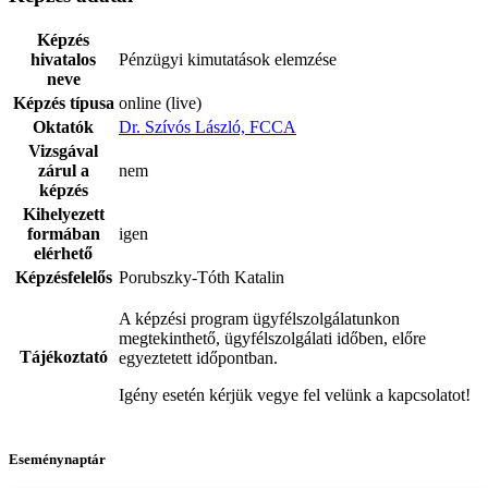
Képzés
hivatalos
Pénzügyi kimutatások elemzése
neve
Képzés típusa
online (live)
Oktatók
Dr. Szívós László, FCCA
Vizsgával
zárul a
nem
képzés
Kihelyezett
formában
igen
elérhető
Képzésfelelős
Porubszky-Tóth Katalin
A képzési program ügyfélszolgálatunkon
megtekinthető, ügyfélszolgálati időben, előre
Tájékoztató
egyeztetett időpontban.
Igény esetén kérjük vegye fel velünk a kapcsolatot!
Eseménynaptár