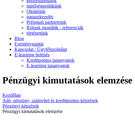
képzéstípusaink
minőségpolitikánk
Oktatóink
panaszkezelés
Prémium partnereink
Rólunk mondták - referenciák
történetünk
Blog
Eseménynaptár
Kapcsolat / Ügyfélszolgálat
E-learning belépés
Kreditpontos tananyagok
E-learning tananyagok
Pénzügyi kimutatások elemzése
Kezdőlap
Adó, pénzügy, számvitel és kreditpontos képzések
Pénzügyi képzések
Pénzügyi kimutatások elemzése