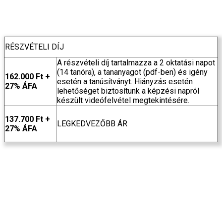
RÉSZVÉTELI DÍJ
A részvételi díj tartalmazza a 2 oktatási napot
(14 tanóra), a tananyagot (pdf-ben) és igény
162.000 Ft +
esetén a tanúsítványt. Hiányzás esetén
27% ÁFA
lehetőséget biztosítunk a képzési napról
készült videófelvétel megtekintésére.
137.700 Ft +
LEGKEDVEZŐBB ÁR
27% ÁFA