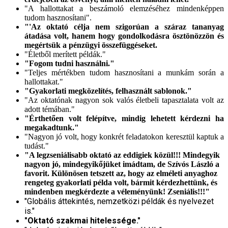
"A hallottakat a beszámoló elemzéséhez mindenképpen
tudom hasznosítani".
"'Az oktató célja nem szigorúan a száraz tananyag
átadása volt, hanem hogy gondolkodásra ösztönözzön és
megértsük a pénzügyi összefüggéseket.
"Életből merített példák."
"Fogom tudni használni."
"Teljes mértékben tudom hasznosítani a munkám során a
hallottakat."
"Gyakorlati megközelítés, felhasznált sablonok."
"Az oktatónak nagyon sok valós életbeli tapasztalata volt az
adott témában."
"Érthetően volt felépítve, mindig lehetett kérdezni ha
megakadtunk."
"Nagyon jó volt, hogy konkrét feladatokon keresztül kaptuk a
tudást."
"A legzseniálisabb oktató az eddigiek közül!!! Mindegyik
nagyon jó, mindegyikőjüket imádtam, de Szívós László a
favorit. Különösen tetszett az, hogy az elméleti anyaghoz
rengeteg gyakorlati példa volt, bármit kérdezhettünk, és
mindenben megkérdezte a véleményünk! Zseniális!!!"
"Globális áttekintés, nemzetközi példák és nyelvezet
is."
"Oktató szakmai hitelessége."