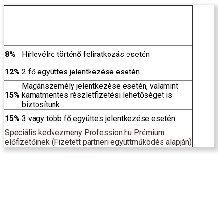
KEDVEZMÉNYEK
A kedvezmények nem összevonhatóak, minden
esetben az Önnek járó legmagasabbat vesszük
figyelembe!
8%
Hírlevélre történő feliratkozás esetén
12%
2 fő együttes jelentkezése esetén
Magánszemély jelentkezése esetén, valamint
15%
kamatmentes részletfizetési lehetőséget is
biztosítunk
15%
3 vagy több fő együttes jelentkezése esetén
Speciális kedvezmény Profession.hu Prémium
előfizetőinek (Fizetett partneri együttműködés alapján)