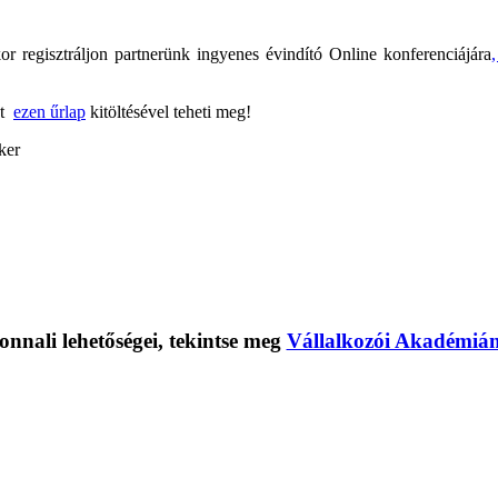
r regisztráljon partnerünk ingyenes évindító Online konferenciájára
zt
ezen űrlap
kitöltésével teheti meg!
iker
onnali lehetőségei, tekintse meg
Vállalkozói Akadémiánk 