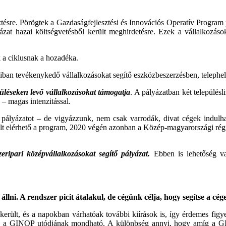
esztésre. Pörögtek a Gazdaságfejlesztési és Innovációs Operatív Progr
zat hazai költségvetésből került meghirdetésre. Ezek a vállalkozások
k a ciklusnak a hozadéka.
ban tevékenykedő vállalkozásokat segítő eszközbeszerzésben, telephel
püléseken levő vállalkozásokat támogatja
. A pályázatban két település
 – magas intenzitással.
pályázatot – de vigyázzunk, nem csak varrodák, divat cégek indulhat
olt elérhető a program, 2020 végén azonban a Közép-magyarországi régió
zeripari középvállalkozásokat segítő pályázat.
Ebben is lehetőség va
llni. A rendszer picit átalakul, de cégünk célja, hogy segítse a cé
erült, és a napokban várhatóak további kiírások is, így érdemes figy
ly a GINOP utódjának mondható. A különbség annyi, hogy amíg a GI