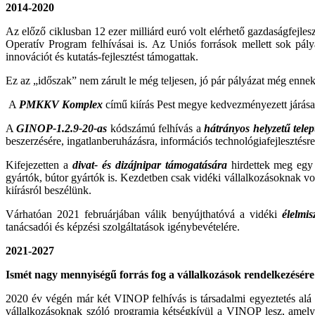
2014-2020
Az előző ciklusban 12 ezer milliárd euró volt elérhető gazdaságfejl
Operatív Program felhívásai is. Az Uniós források mellett sok pályá
innovációt és kutatás-fejlesztést támogattak.
Ez az „időszak” nem zárult le még teljesen, jó pár pályázat még enne
A
PMKKV Komplex
című kiírás Pest megye kedvezményezett járásai
A
GINOP-1.2.9-20-as
kódszámú felhívás a
hátrányos helyzetű tele
beszerzésére, ingatlanberuházásra, információs technológiafejlesztésre
Kifejezetten a
divat- és dizájnipar támogatására
hirdettek meg egy 
gyártók, bútor gyártók is. Kezdetben csak vidéki vállalkozásoknak v
kiírásról beszélünk.
Várhatóan 2021 februárjában válik benyújthatóvá a vidéki
élelmis
tanácsadói és képzési szolgáltatások igénybevételére.
2021-2027
Ismét nagy mennyiségű forrás fog a vállalkozások rendelkezésére á
2020 év végén már két VINOP felhívás is társadalmi egyeztetés alá k
vállalkozásoknak szóló programja kétségkívül a VINOP lesz, ame