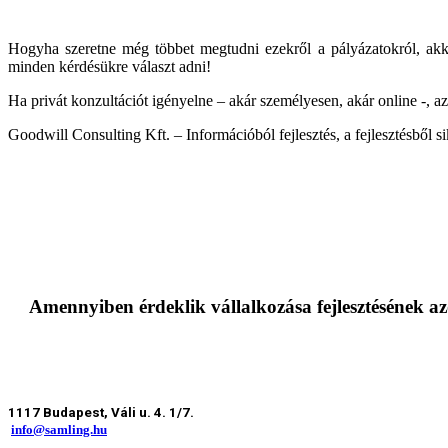
Hogyha szeretne még többet megtudni ezekről a pályázatokról, akko
minden kérdésükre választ adni!
Ha privát konzultációt igényelne – akár személyesen, akár online -, a
Goodwill Consulting Kft. – Információból fejlesztés, a fejlesztésből s
Amennyiben érdeklik vállalkozása fejlesztésének az
1117 Budapest, Váli u. 4. 1/7.
info@samling.hu