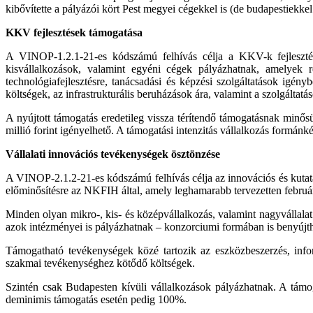
kibővítette a pályázói kört Pest megyei cégekkel is (de budapestiekke
KKV fejlesztések támogatása
A VINOP-1.2.1-21-es kódszámú felhívás célja a KKV-k fejlesztés
kisvállalkozások, valamint egyéni cégek pályázhatnak, amelyek r
technológiafejlesztésre, tanácsadási és képzési szolgáltatások igény
költségek, az infrastrukturális beruházások ára, valamint a szolgáltat
A nyújtott támogatás eredetileg vissza térítendő támogatásnak minő
millió forint igényelhető. A támogatási intenzitás vállalkozás formán
Vállalati innovációs tevékenységek ösztönzése
A VINOP-2.1.2-21-es kódszámú felhívás célja az innovációs és kutat
előminősítésre az NKFIH által, amely leghamarabb tervezetten februá
Minden olyan mikro-, kis- és középvállalkozás, valamint nagyvállalat p
azok intézményei is pályázhatnak – konzorciumi formában is benyújt
Támogatható tevékenységek közé tartozik az eszközbeszerzés, infor
szakmai tevékenységhez kötődő költségek.
Szintén csak Budapesten kívüli vállalkozások pályázhatnak. A támog
deminimis támogatás esetén pedig 100%.