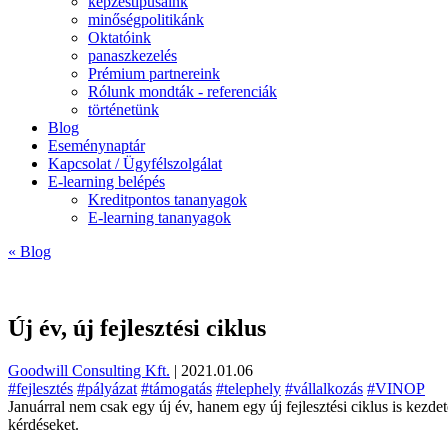
képzéstípusaink
minőségpolitikánk
Oktatóink
panaszkezelés
Prémium partnereink
Rólunk mondták - referenciák
történetünk
Blog
Eseménynaptár
Kapcsolat / Ügyfélszolgálat
E-learning belépés
Kreditpontos tananyagok
E-learning tananyagok
« Blog
Új év, új fejlesztési ciklus
Goodwill Consulting Kft.
|
2021.01.06
#fejlesztés
#pályázat
#támogatás
#telephely
#vállalkozás
#VINOP
Januárral nem csak egy új év, hanem egy új fejlesztési ciklus is kezd
kérdéseket.