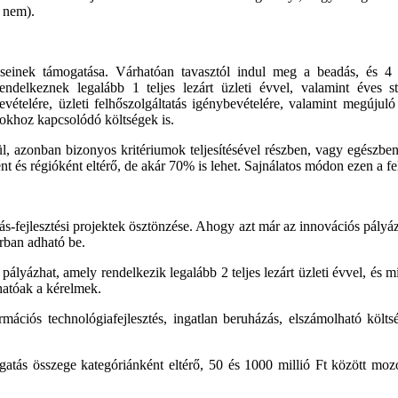
l nem).
einek támogatása. Várhatóan tavasztól indul meg a beadás, és 4 
endelkeznek legalább 1 teljes lezárt üzleti évvel, valamint éves
bevételére, üzleti felhőszolgáltatás igénybevételére, valamint megúju
ásokhoz kapcsolódó költségek is.
sül, azonban bizonyos kritériumok teljesítésével részben, vagy egész
ként és régióként eltérő, de akár 70% is lehet. Sajnálatos módon ezen a
ás-fejlesztési projektek ösztönzése. Ahogy azt már az innovációs pály
rban adható be.
ályázhat, amely rendelkezik legalább 2 teljes lezárt üzleti évvel, és m
hatóak a kérelmek.
mációs technológiafejlesztés, ingatlan beruházás, elszámolható költs
atás összege kategóriánként eltérő, 50 és 1000 millió Ft között mozog