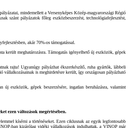
am pályázatai, mindemellett a Versenyképes Közép-magyarországi Régió
nak szánt pályázatok főleg eszközbeszerzést, technológiafejlesztést,
yfejlesztésben, akár 70%-os támogatással.
lista került meghatározásra. Támogatás igényelhető új eszközök, gépek
nak rajta! Ugyanúgy pályázhat ékszerkészítő, ruha gyártók, lábbeli
 vállalkozásainak is meghirdetésre került, így országosan pályázható
n új eszközök, gépek beszerzésére, ingatlan beruházásra, valamint
geket ezen változások megértésében.
elemmel kísérni a történéseket. Ezen ciklusnak az egyik legfontosabb
NOP-ban kizárólag vidéki vállalkozások indulhattak, a VINOP már