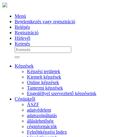
Menü
Bejelentkezés vagy regisztráció
Belépés
Regisztráció
Hírlevél
Keresés
Képzések
Képzési területek
Kiemelt képzések
Online képzések
Tantermi képzések
Engedéllyel szervezhető képzéseink
Cégünkről
ÁSZF
adatvédelem
adatszolgáltatás
álláslehetőség
céginformációk
Felnőttképzési Index