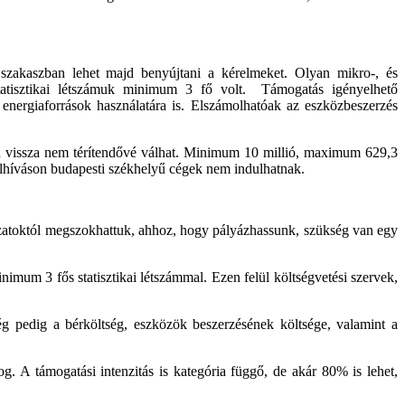
szakaszban lehet majd benyújtani a kérelmeket. Olyan mikro-, és
 statisztikai létszámuk minimum 3 fő volt. Támogatás igényelhető
ló energiaforrások használatára is. Elszámolhatóak az eszközbeszerzés
ben vissza nem térítendővé válhat. Minimum 10 millió, maximum 629,3
 felhíváson budapesti székhelyű cégek nem indulhatnak.
ázatoktól megszokhattuk, ahhoz, hogy pályázhassunk, szükség van egy
inimum 3 fős statisztikai létszámmal. Ezen felül költségvetési szervek,
ég pedig a bérköltség, eszközök beszerzésének költsége, valamint a
. A támogatási intenzitás is kategória függő, de akár 80% is lehet,