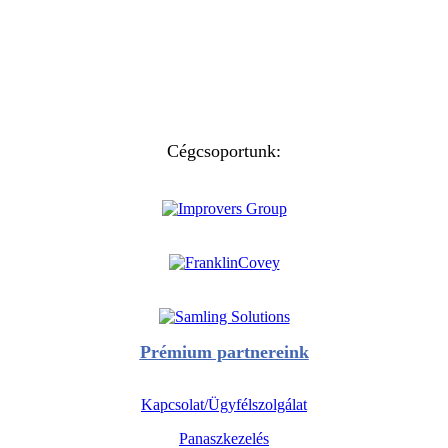
Cégcsoportunk:
Prémium partnereink
Kapcsolat/Ügyfélszolgálat
Panaszkezelés