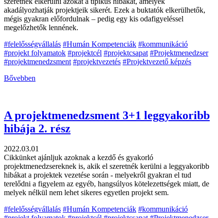
szeretnék elkerülni azokat a tipikus hibákat, amelyek
akadályozhatják projektjeik sikerét. Ezek a buktatók elkerülhetők,
mégis gyakran előfordulnak – pedig egy kis odafigyeléssel
megelőzhetők lennének.
#felelősségvállalás
#Humán Kompetenciák
#kommunikáció
#projekt folyamatok
#projektcél
#projektcsapat
#Projektmenedzser
#projektmenedzsment
#projektvezetés
#Projektvezető képzés
Bővebben
A projektmenedzsment 3+1 leggyakoribb
hibája 2. rész
2022.03.01
Cikkünket ajánljuk azoknak a kezdő és gyakorló
projektmenedzsereknek is, akik el szeretnék kerülni a leggyakoribb
hibákat a projektek vezetése során - melyekről gyakran el tud
terelődni a figyelem az egyéb, hangsúlyos kötelezettségek miatt, de
melyek nélkül nem lehet sikeres egyetlen projekt sem.
#felelősségvállalás
#Humán Kompetenciák
#kommunikáció
#projekt folyamatok
#projektcél
#projektcsapat
#Projektmenedzser