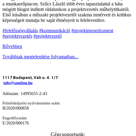
a munkaerőpiacon. Szűcs László több éves tapasztalattal a háta
mögött blogot indított oldalunkon a projektvezetés műhelytitkairól.
Első írásában a műszaki projektvezetői szakma ismérveit és kritikus
képességeit mutatja be saját élményeit is felelevenítve.
#felelősségvállalás
#kommunikáció
#projektmenedzsment
#projektvezetés
#projektvezető
Bővebben
Továbbiak megjelenítése folyamatban...
1117 Budapest, Váli u. 4. 1/7.
info@samling.hu
Adószám: 14995655-2-43
Felnőttképzési nyilvántartási szám:
B/2020/000858
Engedélyszám:
E/2020/000176
Cégcsoportunk: