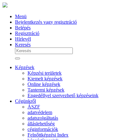
Menü
Bejelentkezés vagy regisztráció
Belépés
Regisztráció
Hírlevél
Keresés
Képzések
Képzési területek
Kiemelt képzések
Online képzések
Tantermi képzések
Engedéllyel szervezhető képzéseink
Cégünkről
ÁSZF
adatvédelem
adatszolgáltatás
álláslehetőség
céginformációk
Felnőttképzési Index