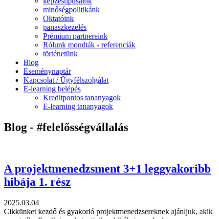
képzéstípusaink
minőségpolitikánk
Oktatóink
panaszkezelés
Prémium partnereink
Rólunk mondták - referenciák
történetünk
Blog
Eseménynaptár
Kapcsolat / Ügyfélszolgálat
E-learning belépés
Kreditpontos tananyagok
E-learning tananyagok
Blog - #felelősségvállalás
A projektmenedzsment 3+1 leggyakoribb
hibája 1. rész
2025.03.04
Cikkünket kezdő és gyakorló projektmenedzsereknek ajánljuk, akik