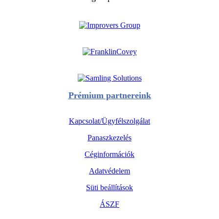
Prémium partnereink
Kapcsolat/Ügyfélszolgálat
Panaszkezelés
Céginformációk
Adatvédelem
Süti beállítások
ÁSZF