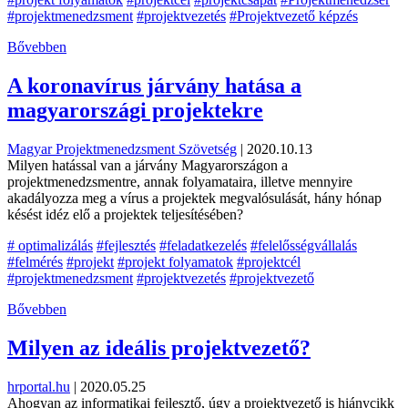
#projektmenedzsment
#projektvezetés
#Projektvezető képzés
Bővebben
A koronavírus járvány hatása a
magyarországi projektekre
Magyar Projektmenedzsment Szövetség
|
2020.10.13
Milyen hatással van a járvány Magyarországon a
projektmenedzsmentre, annak folyamataira, illetve mennyire
akadályozza meg a vírus a projektek megvalósulását, hány hónap
késést idéz elő a projektek teljesítésében?
# optimalizálás
#fejlesztés
#feladatkezelés
#felelősségvállalás
#felmérés
#projekt
#projekt folyamatok
#projektcél
#projektmenedzsment
#projektvezetés
#projektvezető
Bővebben
Milyen az ideális projektvezető?
hrportal.hu
|
2020.05.25
Ahogyan az informatikai fejlesztő, úgy a projektvezető is hiánycikk