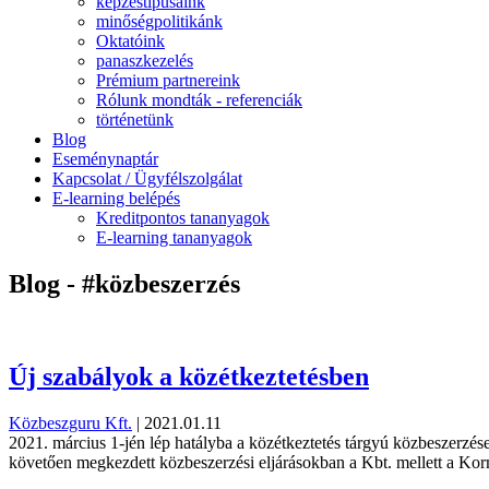
képzéstípusaink
minőségpolitikánk
Oktatóink
panaszkezelés
Prémium partnereink
Rólunk mondták - referenciák
történetünk
Blog
Eseménynaptár
Kapcsolat / Ügyfélszolgálat
E-learning belépés
Kreditpontos tananyagok
E-learning tananyagok
Blog - #közbeszerzés
Új szabályok a közétkeztetésben
Közbeszguru Kft.
|
2021.01.11
2021. március 1-jén lép hatályba a közétkeztetés tárgyú közbeszerzése
követően megkezdett közbeszerzési eljárásokban a Kbt. mellett a Korm