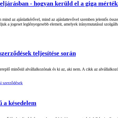
 eljárásban - hogyan kerüld el a giga mérté
nd az ajánlatkérővel, mind az ajánlattevővel szemben jelentős összegű 
juk a jogeset leglényegesebb elemeit, amelyek iránymutatásul szolgálh
szerződések teljesítése során
plő minősül alvállalkozónak és ki az, aki nem. A cikk az alvállalkozói m
i szerződések
ű a késedelem