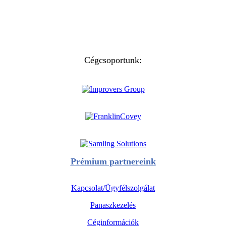
Cégcsoportunk:
Prémium partnereink
Kapcsolat/Ügyfélszolgálat
Panaszkezelés
Céginformációk