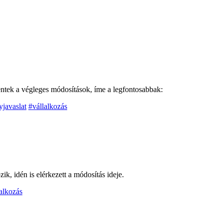
tek a végleges módosítások, íme a legfontosabbak:
yjavaslat
#vállalkozás
k, idén is elérkezett a módosítás ideje.
alkozás