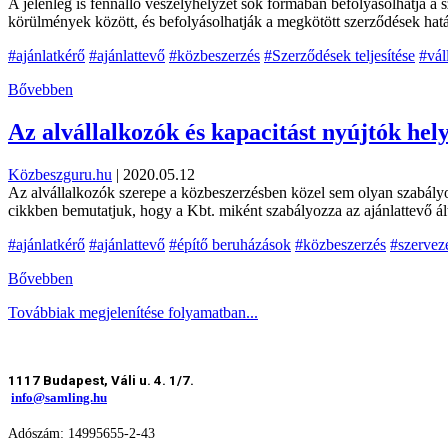
A jelenleg is fennálló veszélyhelyzet sok formában befolyásolhatja a 
körülmények között, és befolyásolhatják a megkötött szerződések határ
#ajánlatkérő
#ajánlattevő
#közbeszerzés
#Szerződések teljesítése
#vál
Bővebben
Az alvállalkozók és kapacitást nyújtók he
Közbeszguru.hu
|
2020.05.12
Az alvállalkozók szerepe a közbeszerzésben közel sem olyan szabályozo
cikkben bemutatjuk, hogy a Kbt. miként szabályozza az ajánlattevő ált
#ajánlatkérő
#ajánlattevő
#építő beruházások
#közbeszerzés
#szervez
Bővebben
Továbbiak megjelenítése folyamatban...
1117 Budapest, Váli u. 4. 1/7.
info@samling.hu
Adószám: 14995655-2-43