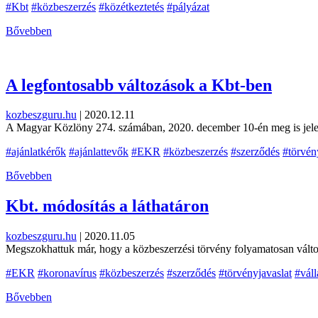
#Kbt
#közbeszerzés
#közétkeztetés
#pályázat
Bővebben
A legfontosabb változások a Kbt-ben
kozbeszguru.hu
|
2020.12.11
A Magyar Közlöny 274. számában, 2020. december 10-én meg is jelen
#ajánlatkérők
#ajánlattevők
#EKR
#közbeszerzés
#szerződés
#törvén
Bővebben
Kbt. módosítás a láthatáron
kozbeszguru.hu
|
2020.11.05
Megszokhattuk már, hogy a közbeszerzési törvény folyamatosan változi
#EKR
#koronavírus
#közbeszerzés
#szerződés
#törvényjavaslat
#váll
Bővebben