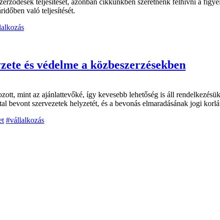
szerződések teljesítését, azonban cikkünkben szeretnénk felhívni a figy
időben való teljesítését.
lalkozás
lyzete és védelme a közbeszerzésekben
tt, mint az ajánlattevőké, így kevesebb lehetőség is áll rendelkezésükr
al bevont szervezetek helyzetét, és a bevonás elmaradásának jogi korlát
et
#vállalkozás