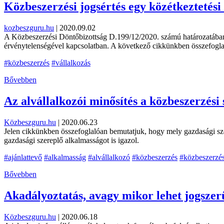
Közbeszerzési jogsértés egy közétkeztetési
kozbeszguru.hu
|
2020.09.02
A Közbeszerzési Döntőbizottság D.199/12/2020. számú határozatában mi
érvénytelenségével kapcsolatban. A következő cikkünkben összefoglal
#közbeszerzés
#vállalkozás
Bővebben
Az alvállalkozói minősítés a közbeszerzési 
Közbeszguru.hu
|
2020.06.23
Jelen cikkünkben összefoglalóan bemutatjuk, hogy mely gazdasági szere
gazdasági szereplő alkalmasságot is igazol.
#ajánlattevő
#alkalmasság
#alvállalkozó
#közbeszerzés
#közbeszerzés
Bővebben
Akadályoztatás, avagy mikor lehet jogszer
Közbeszguru.hu
|
2020.06.18