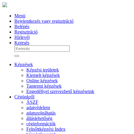
Menü
Bejelentkezés vagy regisztráció
Belépés
Regisztráció
Hírlevél
Keresés
Képzések
Képzési területek
Kiemelt képzések
Online képzések
Tantermi képzések
Engedéllyel szervezhető képzéseink
Cégünkről
ÁSZF
adatvédelem
adatszolgáltatás
álláslehetőség
céginformációk
Felnőttképzési Index