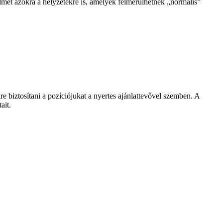
elmet azokra a helyzetekre is, amelyek felmerülhetnek „normális”
e biztosítani a pozíciójukat a nyertes ajánlattevővel szemben. A
ait.