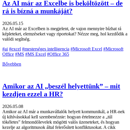
Az AI már az Excelbe is beköltözött – de
rá is bízná a munkáját?
2026.05.15
Az AI már az Excelben is megjelent, de vajon mennyire bízhat rá
képleteket, elemzéseket vagy riportokat? Nézze meg, hol kezdődik a
valódi segítség.
#ai
#excel
#mesterséges intelligencia
#Microsoft Excel
#Microsoft
Office
#MS
#MS Excel
#Office 365
Bővebben
Amikor az AI „beszél helyettünk” – mit
kezdjen ezzel a HR?
2026.05.08
Amikor az AI már a munkavállalók helyett kommunikál, a HR-nek
új kihívásokkal kell szembenéznie: hogyan értelmezze a „túl
tökéletes” felmondólevelek mögötti valós üzeneteket, és hogyan
kezelje az algoritmusok által felerősített konfliktusokat. A cikk