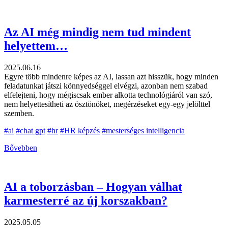
Az AI még mindig nem tud mindent
helyettem…
2025.06.16
Egyre több mindenre képes az AI, lassan azt hisszük, hogy minden
feladatunkat játszi könnyedséggel elvégzi, azonban nem szabad
elfelejteni, hogy mégiscsak ember alkotta technológiáról van szó,
nem helyettesítheti az ösztönöket, megérzéseket egy-egy jelölttel
szemben.
#ai
#chat gpt
#hr
#HR képzés
#mesterséges intelligencia
Bővebben
AI a toborzásban – Hogyan válhat
karmesterré az új korszakban?
2025.05.05