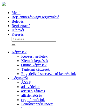
Menü
Bejelentkezés vagy regisztráció
Belépés
Regisztráció
Hírlevél
Keresés
Képzések
Képzési területek
Kiemelt képzések
Online képzések
Tantermi képzések
Engedéllyel szervezhető képzéseink
Cégünkről
ÁSZF
adatvédelem
adatszolgáltatás
álláslehetőség
céginformációk
Felnőttképzési Index