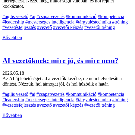
mérlegelést. Nézze meg, mikor segít valóban, és hol rejthet
kockázatot.
#agilis vezető
#ai
#csapatvezetés
#kommunikáció
#kompetencia
#leadership
#mesterséges intelligencia
#tárgyaléstechnika
#tréning
#vezetésfejlesztés
#vezető
#vezetői képzés
#vezetői tréning
Bővebben
AI vezetőknek: mire jó, és mire nem?
2026.05.18
Az AI új lehetőséget ad a vezetők kezébe, de nem helyettesíti a
döntést. Nézzük, hol támogat jól, és hol húzódik a határ.
#agilis vezető
#ai
#csapatvezetés
#kommunikáció
#kompetencia
#leadership
#mesterséges intelligencia
#tárgyaléstechnika
#tréning
#vezetésfejlesztés
#vezető
#vezetői képzés
#vezetői tréning
Bővebben