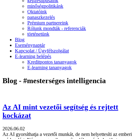
képzéstípusaink
minőségpolitikánk
Oktatóink
panaszkezelés
Prémium partnereink
Rólunk mondták - referenciák
történetünk
Blog
Eseménynaptár
Kapcsolat / Ügyfélszolgálat
E-learning belépés
Kreditpontos tananyagok
E-learning tananyagok
Blog - #mesterséges intelligencia
Az AI mint vezetői segítség és rejtett
kockázat
2026.06.02
Az AI gyorsíthatja a vezetői munkát, de nem helyettesíti az emberi