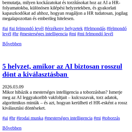
bemutatja, milyen kockázatokat és torzításokat hoz az AI a HR-
folyamatokba, különösen kilépési helyzetekben, és gyakorlati
kapaszkodókat ad ahhoz, hogyan reagáljon a HR tudatosan, jogilag
megalapozottan és emberileg hitelesen.
#ai
#ai felmondó levél
#érzékeny helyzetek
#felmondás
#felmondó
levél
#hr
#mesterséges intelligencia
#mi
#mi felmondó levél
Bővebben
5 helyzet, amikor az AI biztosan rosszul
dönt a kiválasztásban
2026.03.09
Mikor hibázik a mesterséges intelligencia a toborzásban? Ismerje
meg az AI leggyakoribb vakfoltjait – kulcsszavak, torz adatok,
algoritmikus minták – és azt, hogyan kerülheti el HR-esként a rossz
kiválasztási döntéseket.
#ai
#hr
#irodai munka
#mesterséges intelligencia
#mi
#toborzás
Bővebben