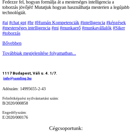
Fedezze fel, hogyan formálja át a mesterséges intelligencia a
toborzás jövőjét! Mutatjuk hogyan használhatja mesterien a legújabb
technológiát.
#ai
#chat gpt
#hr
#Humán Kompetenciák
#intelligencia
#képzések
#mesterséges intelligencia
#mi
#munkaerő
#munkavállalók
#Siker
#toborzás
Bővebben
Továbbiak megjelenítése folyamatban...
1117 Budapest, Váli u. 4. 1/7.
info@samling.hu
Adószám: 14995655-2-43
Felnőttképzési nyilvántartási szám:
B/2020/000858
Engedélyszám:
E/2020/000176
Cégcsoportunk: